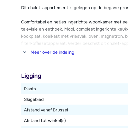
is parkeergelegenheid voor 2 auto's aanwezig bij het
Dit chalet-appartement is gelegen op de begane gro
internetverbinding (tegen betaling).
Comfortabel en netjes ingerichte woonkamer met ee
Ligging op plattegrond: D2, nr. 268 (zie link bij plaats 
televisie en eethoek. Mooi, compleet ingerichte keuk
kookplaat, koelkast met vriesvak, oven, magnetron, 
filterkoffiezetapparaat. Verder beschikt dit chalet-
Wi-Fi internetverbinding.
Meer over de indeling
Twee slaapkamers, waarvan één met een 2-persoon
(een smal 2-persoonsbed met daarboven een 1-pers
Ligging
toilet.
Plaats
Hoewel het appartement over meer slaapplaatsen bes
Skigebied
om met maximaal 5 personen te verblijven.
Afstand vanaf Brussel
Afstand tot winkel(s)