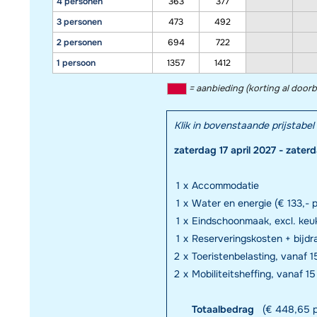
4 personen
363
377
3 personen
473
492
2 personen
694
722
1 persoon
1357
1412
= aanbieding (korting al door
Klik in bovenstaande prijstab
zaterdag 17 april 2027 - zater
1
x
Accommodatie
1
x
Water en energie (€ 133,- 
1
x
Eindschoonmaak, excl. keuk
1
x
Reserveringskosten + bijd
2
x
Toeristenbelasting, vanaf 15
2
x
Mobiliteitsheffing, vanaf 15
Totaalbedrag
(€ 448,65 p