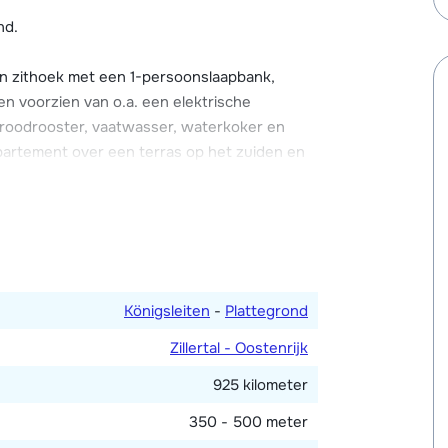
 chalet. Tevens beschikt het chalet over Wi-Fi
nd.
n zithoek met een 1-persoonslaapbank,
Konigsleiten).
en voorzien van o.a. een elektrische
broodrooster, vaatwasser, waterkoker en
appartement over een terras op het zuiden en
sbed en één met een 3-persoonsstapelbed
oonshoogslaper). Badkamer met douche en
Königsleiten
-
Plattegrond
chikt is het in dit appartement toegestaan
Zillertal - Oostenrijk
925 kilometer
350 - 500 meter