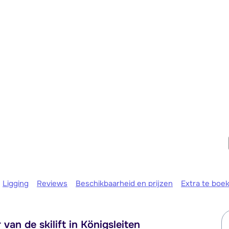
We zijn e
Ligging
Reviews
Beschikbaarheid en prijzen
Extra te boe
an de skilift in Königsleiten