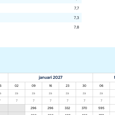
7,7
7,3
7,8
januari 2027
6
02
09
16
23
30
06
a
za
za
za
za
za
za
7
7
7
7
7
7
7
296
296
332
370
595