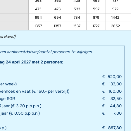
363
363
408
455
737
473
473
533
597
972
694
694
784
879
1442
1357
1357
1537
1727
2852
berekend)
el om aankomstdatum/aantal personen te wijzigen.
dag 24 april 2027 met 2 personen:
€
520,00
per week)
€
133,00
enhoek en vaat (€ 160,- per verblijf)
€
160,00
rage SGR
€
32,50
 jaar (€ 3,20 p.p.p.n.)
€
44,80
 jaar (€ 0,50 p.p.p.n.)
€
7,00
.p.)
€
897,30