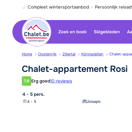
Compleet wintersportaanbod
Persoonlijk reisad
Zoek en boek
Skigebieden
Aa
Home
Oostenrijk
Zillertal
Königsleiten
Chalet-appa
Chalet-appartement
Rosi
Erg goed
10 reviews
7,8
Klantwaardering
4 - 5 pers.
4 - 5
2
slaapk.