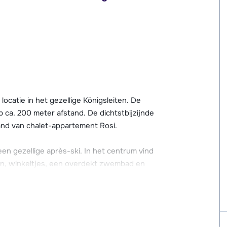
locatie in het gezellige Königsleiten. De
p ca. 200 meter afstand. De dichtstbijzijnde
tand van chalet-appartement Rosi.
en gezellige après-ski. In het centrum vind
ten, winkeltjes, een overdekt zwembad en
ischolen in het dorp en zijn er mogelijkheden
nd van een klein, charmant chalet. Het
chikt o.a. over een terras op het zuiden. Er