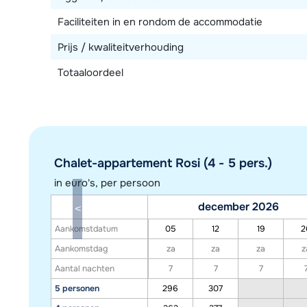
Faciliteiten in en rondom de accommodatie
Prijs / kwaliteitverhouding
Totaaloordeel
Chalet-appartement Rosi (4 - 5 pers.)
in euro's, per persoon
december 2026
Aankomstdatum
05
12
19
2
Aankomstdag
za
za
za
z
Aantal nachten
7
7
7
5 personen
296
307