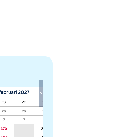
februari 2027
maart 2027
13
20
27
06
13
20
27
za
za
za
za
za
za
za
7
7
7
7
7
7
7
370
370
332
332
332
332