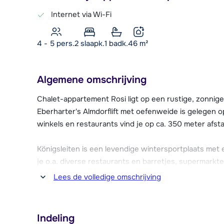
Internet via Wi-Fi
4 - 5 pers.
2
slaapk.
1 badk.
46
m²
Algemene omschrijving
Chalet-appartement Rosi ligt op een rustige, zonnige 
Eberharter's Almdorflift met oefenweide is gelegen o
winkels en restaurants vind je op ca. 350 meter afs
Königsleiten is een levendige wintersportplaats met e
je o.a. diverse restaurants en barretjes, supermark
enkele wellnessvoorzieningen. Verder zijn er twee sk
Lees de volledige omschrijving
voor kinderopvang.
Chalet-appartement Rosi is gelegen op de begane gro
Indeling
appartement is netjes en comfortabel ingericht en bes