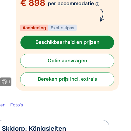
€ 898
per accommodatie
Plan een terugbelverzoek
r vandaag om 10:00 uur.
Aanbieding
Excl. skipas
Chat met wintersportspecialist
Bel ons via 03 3037838
Beschikbaarheid en prijzen
Optie aanvragen
Bereken prijs incl. extra's
11
ken
Foto's
Skidorp: Königsleiten