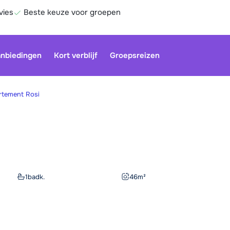
vies
Beste keuze voor groepen
nbiedingen
Kort verblijf
Groepsreizen
rtement Rosi
Onze klan
gesloten.
gebruiken
Be
1
badk.
46
m²