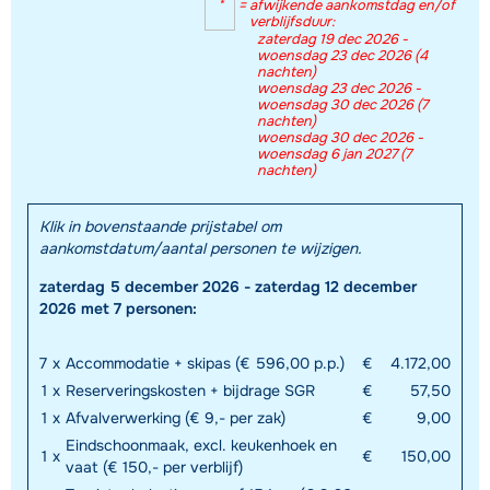
*
=
afwijkende aankomstdag en/of
verblijfsduur:
zaterdag 19 dec 2026 -
woensdag 23 dec 2026 (4
nachten)
woensdag 23 dec 2026 -
woensdag 30 dec 2026 (7
nachten)
woensdag 30 dec 2026 -
woensdag 6 jan 2027 (7
nachten)
Klik in bovenstaande prijstabel om
aankomstdatum/aantal personen te wijzigen.
zaterdag 5 december 2026 - zaterdag 12 december
2026 met 7 personen:
7
x
Accommodatie + skipas (€ 596,00 p.p.)
€
4.172,00
1
x
Reserveringskosten + bijdrage SGR
€
57,50
1
x
Afvalverwerking (€ 9,- per zak)
€
9,00
Eindschoonmaak, excl. keukenhoek en
1
x
€
150,00
vaat (€ 150,- per verblijf)