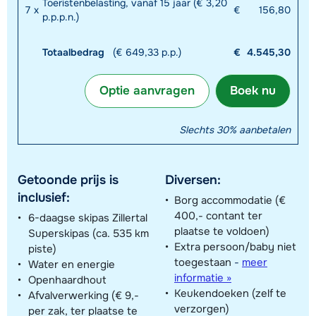
Toeristenbelasting, vanaf 15 jaar (€ 3,20
7
x
€
156,80
p.p.p.n.)
Totaalbedrag
(€ 649,33 p.p.)
€
4.545,30
Optie aanvragen
Boek nu
Slechts 30% aanbetalen
Getoonde prijs is
Diversen:
inclusief:
Borg accommodatie (€
400,- contant ter
6-daagse skipas Zillertal
plaatse te voldoen)
Superskipas (ca. 535 km
Extra persoon/baby niet
piste)
toegestaan
-
meer
Water en energie
informatie »
Openhaardhout
Keukendoeken (zelf te
Afvalverwerking (€ 9,-
verzorgen)
per zak, ter plaatse te