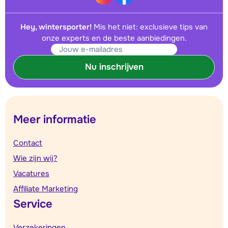
Hey, wintersporter!
Mis het niet: exclusieve tips van
onze experts en de beste aanbiedingen.
Nu inschrijven
Meer informatie
Contact
Wie zijn wij?
Vacatures
Affiliate Marketing
Service
Verzekeringen