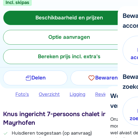
Incl. skipas
Bewa
Beschikbaarheid en prijzen
acco
Optie aanvragen
Bereken prijs incl. extra's
ac
Bewa
Delen
Bewaren
zoek
Foto's
Overzicht
Ligging
Reviews
Beschi
We helpe
verder!
Knus ingericht 7-persoons chalet in
zo
Onze klanten
Mayrhofen
moment hela
wel alvast d
Huisdieren toegestaan (op aanvraag)