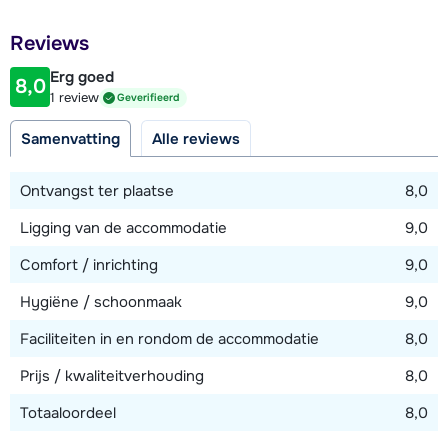
Afstand tot restaurant of bar
Reviews
750 meter
Erg goed
8,0
Afstand tot piste
1 review
Geverifieerd
1000 meter
Samenvatting
Alle reviews
Afstand tot skilift
1000 meter
Ontvangst ter plaatse
8,0
Ligging van de accommodatie
9,0
Bekijk kaart
Comfort / inrichting
9,0
Hygiëne / schoonmaak
9,0
Faciliteiten in en rondom de accommodatie
8,0
Prijs / kwaliteitverhouding
8,0
Totaaloordeel
8,0