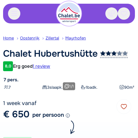
Contact
Bewaa
Home
Oostenrijk
Zillertal
Mayrhofen
Chalet
Hubertushütte
Erg goed
1 review
8,0
Klantwaardering
7 pers.
1
/
1
7
3
slaapk.
1
badk.
90
m²
1 week vanaf
€ 650
per persoon