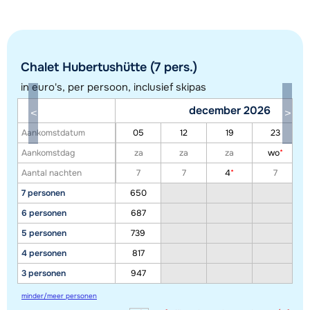
Chalet Hubertushütte (7 pers.)
in euro's, per persoon, inclusief skipas
december 2026
Toon alle accommodaties in dit gebied
Aankomstdatum
05
12
19
23
Deze kaart geeft een indicatie van de ligging van onze accommodaties. De
Aankomstdag
za
za
za
wo
*
exacte locatie kan enigszins afwijken.
Aantal nachten
7
7
4
*
7
7 personen
650
6 personen
687
5 personen
739
4 personen
817
3 personen
947
minder/meer personen