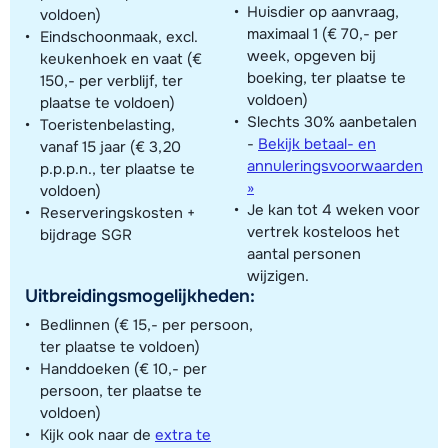
Huisdier op aanvraag,
voldoen)
maximaal 1 (€ 70,- per
Eindschoonmaak, excl.
week, opgeven bij
keukenhoek en vaat (€
boeking, ter plaatse te
150,- per verblijf, ter
voldoen)
plaatse te voldoen)
Slechts 30% aanbetalen
Toeristenbelasting,
-
Bekijk betaal- en
vanaf 15 jaar (€ 3,20
annuleringsvoorwaarden
p.p.p.n., ter plaatse te
»
voldoen)
Je kan tot 4 weken voor
Reserveringskosten +
vertrek kosteloos het
bijdrage SGR
aantal personen
wijzigen.
Uitbreidingsmogelijkheden:
Bedlinnen (€ 15,- per persoon,
ter plaatse te voldoen)
Handdoeken (€ 10,- per
persoon, ter plaatse te
voldoen)
Kijk ook naar de
extra te