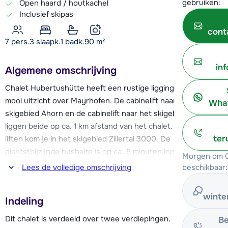
gebruiken:
Open haard / houtkachel
Inclusief skipas
cont
7 pers.
3
slaapk.
1 badk.
90
m²
in
Algemene omschrijving
Chalet Hubertushütte heeft een rustige ligging en biedt een
mooi uitzicht over Mayrhofen. De cabinelift naar het
What
skigebied Ahorn en de cabinelift naar het skigebied Penken
liggen beide op ca. 1 km afstand van het chalet. Met deze
ter
liften kom je in het skigebied Zillertal 3000. De
dichtstbijzijnde bushalte is op ca. 5 minuten lopen, vanwaar
Morgen om 0
de skibus je in een paar minuten naar de Penkenbahn brengt
beschikbaar:
Lees de volledige omschrijving
of naar één van de andere skigebieden in het Zillertal, je
skipas is geldig voor het de hele Zillertal Arena met meer dan
winte
Indeling
550 km piste!
Dit chalet is verdeeld over twee verdiepingen.
Be
Het gezellige centrum van Mayrhofen ligt op 10 minuten