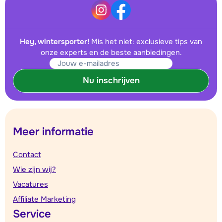
Hey, wintersporter!
Mis het niet: exclusieve tips van
onze experts en de beste aanbiedingen.
Nu inschrijven
Meer informatie
Contact
Wie zijn wij?
Vacatures
Affiliate Marketing
Service