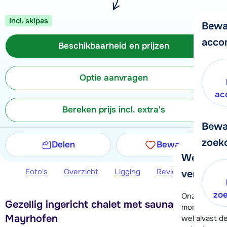
Incl. skipas
Bewa
acco
Beschikbaarheid en prijzen
Optie aanvragen
ac
Bereken prijs incl. extra's
Bewa
zoek
Delen
Bewaren
We helpe
Foto's
Overzicht
Ligging
Reviews
Beschi
verder!
zo
Onze klanten
Gezellig ingericht chalet met sauna in
moment hela
Mayrhofen
wel alvast d