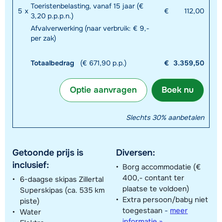
Toeristenbelasting, vanaf 15 jaar (€
5
x
€
112,00
3,20 p.p.p.n.)
Afvalverwerking (naar verbruik: € 9,-
per zak)
Totaalbedrag
(€ 671,90 p.p.)
€
3.359,50
Optie aanvragen
Boek nu
Slechts 30% aanbetalen
Getoonde prijs is
Diversen:
inclusief:
Borg accommodatie (€
400,- contant ter
6-daagse skipas Zillertal
plaatse te voldoen)
Superskipas (ca. 535 km
Extra persoon/baby niet
piste)
toegestaan
-
meer
Water
informatie »