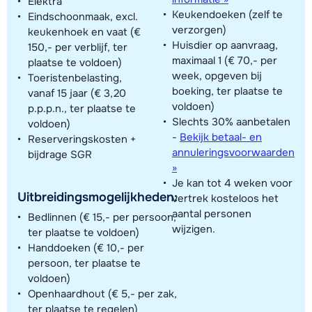
Elektra
Keukendoeken (zelf te
Eindschoonmaak, excl.
verzorgen)
keukenhoek en vaat (€
Huisdier op aanvraag,
150,- per verblijf, ter
maximaal 1 (€ 70,- per
plaatse te voldoen)
week, opgeven bij
Toeristenbelasting,
boeking, ter plaatse te
vanaf 15 jaar (€ 3,20
voldoen)
p.p.p.n., ter plaatse te
Slechts 30% aanbetalen
voldoen)
-
Bekijk betaal- en
Reserveringskosten +
annuleringsvoorwaarden
bijdrage SGR
»
Je kan tot 4 weken voor
Uitbreidingsmogelijkheden:
vertrek kosteloos het
aantal personen
Bedlinnen (€ 15,- per persoon,
wijzigen.
ter plaatse te voldoen)
Handdoeken (€ 10,- per
persoon, ter plaatse te
voldoen)
Openhaardhout (€ 5,- per zak,
ter plaatse te regelen)