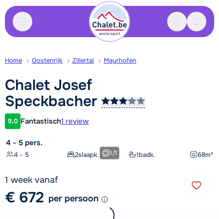
Contact
Bewaa
Home
Oostenrijk
Zillertal
Mayrhofen
Chalet Josef
Speckbacher
Fantastisch
1 review
9,0
Klantwaardering
4 - 5 pers.
1
/
1
4 - 5
2
slaapk.
1
badk.
68
m²
1 week vanaf
€ 672
per persoon