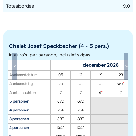
Totaaloordeel
9,0
Chalet Josef Speckbacher (4 - 5 pers.)
in euro's, per persoon, inclusief skipas
december 2026
Aankomstdatum
05
12
19
23
Aankomstdag
za
za
za
wo
*
Aantal nachten
7
7
4
*
7
5 personen
672
672
Toon alle accommodaties in dit gebied
4 personen
734
734
Deze kaart geeft een indicatie van de ligging van onze accommodaties. De
3 personen
837
837
exacte locatie kan enigszins afwijken.
2 personen
1042
1042