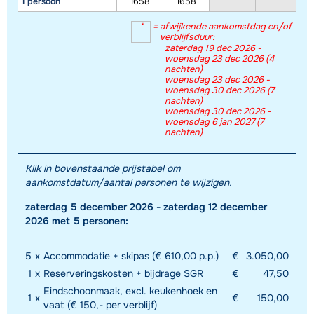
1 persoon
1658
1658
*
=
afwijkende aankomstdag en/of
verblijfsduur:
zaterdag 19 dec 2026 -
woensdag 23 dec 2026 (4
nachten)
woensdag 23 dec 2026 -
woensdag 30 dec 2026 (7
nachten)
woensdag 30 dec 2026 -
woensdag 6 jan 2027 (7
nachten)
Klik in bovenstaande prijstabel om
aankomstdatum/aantal personen te wijzigen.
zaterdag 5 december 2026 - zaterdag 12 december
2026 met 5 personen:
5
x
Accommodatie + skipas (€ 610,00 p.p.)
€
3.050,00
1
x
Reserveringskosten + bijdrage SGR
€
47,50
Eindschoonmaak, excl. keukenhoek en
1
x
€
150,00
vaat (€ 150,- per verblijf)