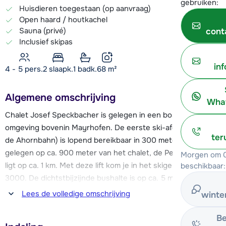
gebruiken:
Huisdieren toegestaan (op aanvraag)
Open haard / houtkachel
Sauna (privé)
cont
Inclusief skipas
in
4 - 5 pers.
2
slaapk.
1 badk.
68
m²
Algemene omschrijving
What
Chalet Josef Speckbacher is gelegen in een bosrijke
omgeving bovenin Mayrhofen. De eerste ski-afdaling (naar
ter
de Ahornbahn) is lopend bereikbaar in 300 meter. Deze lift is
gelegen op ca. 900 meter van het chalet, de Penkenbahn
Morgen om 0
ligt op ca. 1 km. Met deze lift kom je in het skigebied Zillertal
beschikbaar:
3000. De dichtstbijzijnde bushalte is op ca. 5 minuten lopen,
vanwaar de skibus je in een paar minuten naar de
Lees de volledige omschrijving
winte
Penkenbahn brengt of naar één van de andere skigebieden
in het Zillertal, je skipas is geldig voor het de hele Zillertal
Be