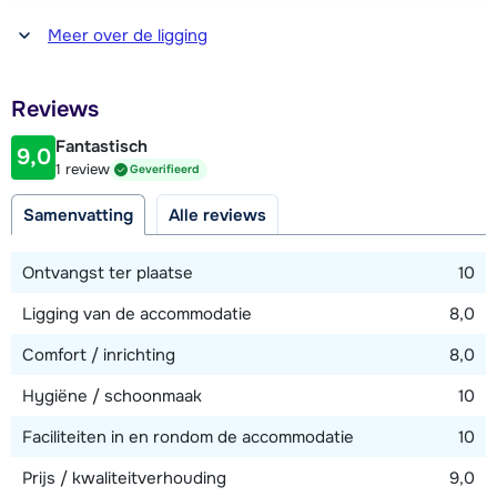
Afstand tot winkel(s)
Meer over de ligging
400 meter
Afstand tot restaurant of bar
Reviews
400 meter
Fantastisch
9,0
Afstand tot piste
1 review
Geverifieerd
300 meter (Via een bospaadje bereikbaar)
Samenvatting
Alle reviews
Afstand tot skilift
800 meter
Ontvangst ter plaatse
10
Afstand tot loipe
Ligging van de accommodatie
8,0
300 meter
Comfort / inrichting
8,0
Afstand tot skibushalte
300 meter
Hygiëne / schoonmaak
10
Faciliteiten in en rondom de accommodatie
10
Bekijk kaart
Prijs / kwaliteitverhouding
9,0