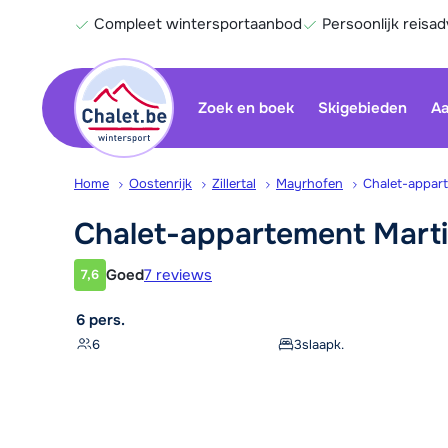
Compleet wintersportaanbod
Persoonlijk reisad
Zoek en boek
Skigebieden
Aa
Home
Oostenrijk
Zillertal
Mayrhofen
Chalet-appar
Chalet-appartement
Mart
Goed
7 reviews
7,6
Klantwaardering
6 pers.
6
3
slaapk.