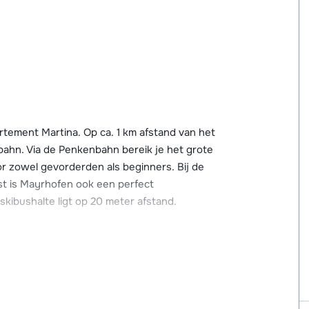
rtement Martina. Op ca. 1 km afstand van het
ahn. Via de Penkenbahn bereik je het grote
oor zowel gevorderden als beginners. Bij de
ast is Mayrhofen ook een perfect
ibushalte ligt op 20 meter afstand.
m afstand. Hier heb je gezellige après-ski
jn er meerdere restaurants en winkels
happen. In het centrum vind je nog een