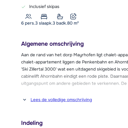
Inclusief skipas
6 pers.
3
slaapk.
3 badk.
80
m²
Algemene omschrijving
Aan de rand van het dorp Mayrhofen ligt chalet-appa
chalet-appartement liggen de Penkenbahn en Ahornb
'Ski Zillertal 3000' wat een uitdagend skigebied is v
cabinelift Ahornbahn eindigt een rode piste. Daarna
uitgangspunt om andere gebieden te verkennen. De sk
Het bruisende centrum van Mayrhofen ligt op ca. 1,5 k
Lees de volledige omschrijving
bars waar het al vanaf het middaguur losgaat. Ook zi
waaronder een supermarkt voor je dagelijkse boodsc
overdekt zwembad en zelfs een bioscoop.
Indeling