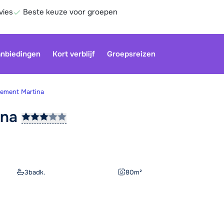
vies
Beste keuze voor groepen
nbiedingen
Kort verblijf
Groepsreizen
tement Martina
ina
Onze klan
gesloten.
gebruiken
Be
3
badk.
80
m²