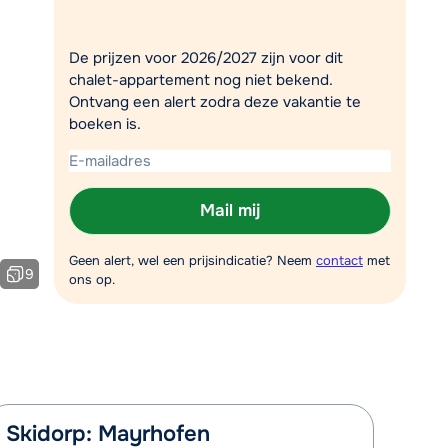
Plan een terugbelverzoek
De prijzen voor 2026/2027 zijn voor dit
m 09:00 uur weer beschikbaar:
chalet-appartement nog niet bekend.
Chat met wintersportspecialist
Ontvang een alert zodra deze vakantie te
boeken is.
Bel ons via 03 3037838
Mail mij
Geen alert, wel een prijsindicatie? Neem
contact
met
9
ons op.
Skidorp: Mayrhofen