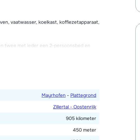
l ingericht en biedt plaats voor 6
er bij het huis een skiberging met
aar.
en, vaatwasser, koelkast, koffiezetapparaat,
en twee met ieder een 2-persoonsbed en
ilet.
Mayrhofen
-
Plattegrond
Zillertal - Oostenrijk
905 kilometer
450 meter