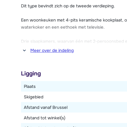
Chalet-appartement Martina is verzorgd en comfortabe
Dit type bevindt zich op de tweede verdieping.
personen. Je hebt toegang tot een balkon. Verder is 
skischoendroger en zijn er parkeerplaatsen beschikb
Een woonkeuken met 4-pits keramische kookplaat, ov
waterkoker en een eethoek met televisie.
Drie slaapkamers, waarvan één met 2-persoonsbed 
douchehoek. Badkamer met douche en toilet. Apart to
Meer over de indeling
Ligging
Plaats
Skigebied
Afstand vanaf Brussel
Afstand tot winkel(s)