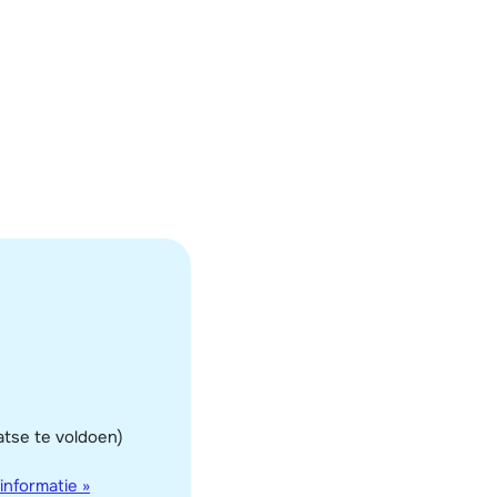
atse te voldoen)
informatie »