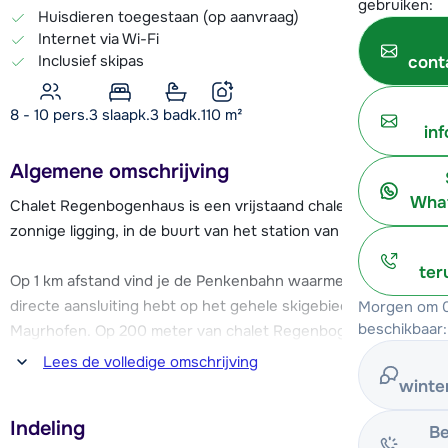
gebruiken:
Huisdieren toegestaan (op aanvraag)
Internet via Wi-Fi
Inclusief skipas
cont
8 - 10 pers.
3
slaapk.
3 badk.
110
m²
in
Algemene omschrijving
What
Chalet Regenbogenhaus is een vrijstaand chalet met
zonnige ligging, in de buurt van het station van Mayrhofen.
ter
Op 1 km afstand vind je de Penkenbahn waarmee je een
directe aansluiting hebt op het gehele skigebied van
Morgen om 0
beschikbaar:
Mayrhofen. Op 200 meter van chalet Regenbogenhaus
stopt de gratis skibus.
Lees de volledige omschrijving
winte
Op nog geen 100 meter afstand van het chalet is het
Indeling
dichtstbijzijnde restaurant en op 400 meter is het centrum
Be