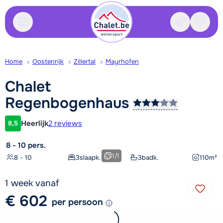
Contact
Bewaa
Home
Oostenrijk
Zillertal
Mayrhofen
Chalet
Regenbogenhaus
Heerlijk
2 reviews
8,5
Klantwaardering
8 - 10 pers.
1
/
1
8 - 10
3
slaapk.
3
badk.
110
m²
1 week vanaf
€ 602
per persoon