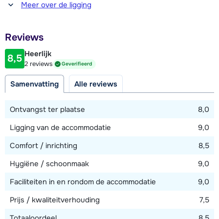
Afstand tot winkel(s)
Meer over de ligging
400 meter
Afstand tot restaurant of bar
Reviews
100 meter
Heerlijk
8,5
Afstand tot piste
2 reviews
Geverifieerd
1000 meter
Samenvatting
Alle reviews
Afstand tot skilift
1000 meter
Ontvangst ter plaatse
8,0
Afstand tot skibushalte
Ligging van de accommodatie
9,0
200 meter
Comfort / inrichting
8,5
Hygiëne / schoonmaak
9,0
Bekijk kaart
Faciliteiten in en rondom de accommodatie
9,0
Prijs / kwaliteitverhouding
7,5
Totaaloordeel
8,5