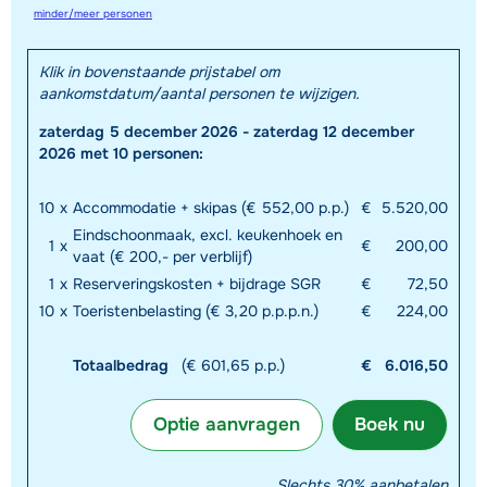
minder/meer personen
Klik in bovenstaande prijstabel om
aankomstdatum/aantal personen te wijzigen.
zaterdag 5 december 2026 - zaterdag 12 december
2026 met 10 personen:
10
x
Accommodatie + skipas (€ 552,00 p.p.)
€
5.520,00
Eindschoonmaak, excl. keukenhoek en
1
x
€
200,00
vaat (€ 200,- per verblijf)
1
x
Reserveringskosten + bijdrage SGR
€
72,50
10
x
Toeristenbelasting (€ 3,20 p.p.p.n.)
€
224,00
Totaalbedrag
(€ 601,65 p.p.)
€
6.016,50
Optie aanvragen
Boek nu
Slechts 30% aanbetalen