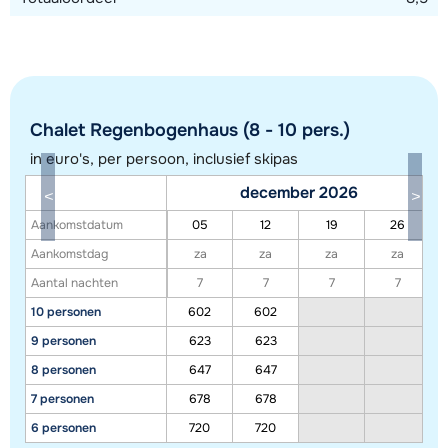
Chalet Regenbogenhaus (8 - 10 pers.)
in euro's, per persoon, inclusief skipas
december 2026
Aankomstdatum
05
12
19
26
Toon alle accommodaties in dit gebied
Aankomstdag
za
za
za
za
Aantal nachten
7
7
7
7
Deze kaart geeft een indicatie van de ligging van onze accommodaties. De
10 personen
602
602
exacte locatie kan enigszins afwijken.
9 personen
623
623
8 personen
647
647
7 personen
678
678
6 personen
720
720