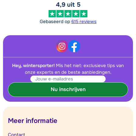
4,9 uit 5
Gebaseerd op
615 reviews
Hey, wintersporter!
Mis het niet: exclusieve tips van
onze experts en de beste aanbiedingen.
Nu inschrijven
Meer informatie
Contact