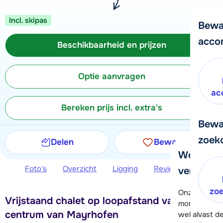
Incl. skipas
Bewa
acco
Beschikbaarheid en prijzen
Optie aanvragen
ac
Bereken prijs incl. extra's
Bewa
zoek
Delen
Bewaren
We helpe
Foto's
Overzicht
Ligging
Reviews
Beschi
verder!
zo
Onze klanten
Vrijstaand chalet op loopafstand van het
moment hela
centrum van Mayrhofen
wel alvast d