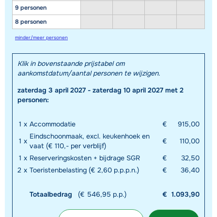
9 personen
8 personen
minder/meer personen
Klik in bovenstaande prijstabel om
aankomstdatum/aantal personen te wijzigen.
Toon alle accommodaties in dit gebied
zaterdag 3 april 2027 - zaterdag 10 april 2027 met 2
Deze kaart geeft een indicatie van de ligging van onze accommodaties. De
personen:
exacte locatie kan enigszins afwijken.
1
x
Accommodatie
€
915,00
Eindschoonmaak, excl. keukenhoek en
1
x
€
110,00
vaat (€ 110,- per verblijf)
1
x
Reserveringskosten + bijdrage SGR
€
32,50
2
x
Toeristenbelasting (€ 2,60 p.p.p.n.)
€
36,40
Totaalbedrag
(€ 546,95 p.p.)
€
1.093,90