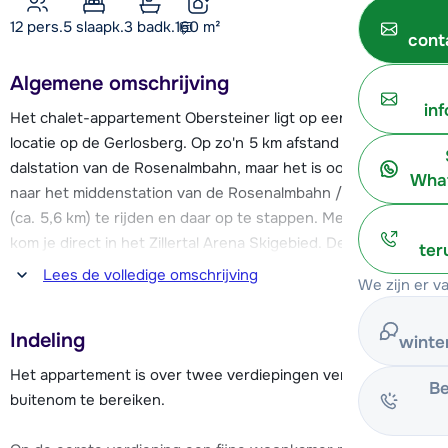
12 pers.
5
slaapk.
3 badk.
160
m²
cont
Algemene omschrijving
in
Het chalet-appartement Obersteiner ligt op een rustige
locatie op de Gerlosberg. Op zo'n 5 km afstand vind je het
dalstation van de Rosenalmbahn, maar het is ook mogelijk om
What
naar het middenstation van de Rosenalmbahn / Karspitzbahn
(ca. 5,6 km) te rijden en daar op te stappen. Met deze liften
kom je direct in het Zillertal Arena Skigebied. De skibushalte
ter
bevindt zich vlak bij het chalet-appartement. Ook andere
Lees de volledige omschrijving
We zijn er v
skigebieden in het Zillertal zijn in enkele autominuten te
bereiken. De Horbergbahn met toegang tot Zillertal 3000
Indeling
winte
ligt op zo'n 10 km afstand en vanuit Kaltenbach (ca. 12 km)
bereik je het skigebied Hochzillertal-Hochfügen.
Het appartement is over twee verdiepingen verdeeld en is
Be
buitenom te bereiken.
Appartement Obersteiner beschikt over een fijne
woonkamer met zithoek en twee balkons met uitzicht op het