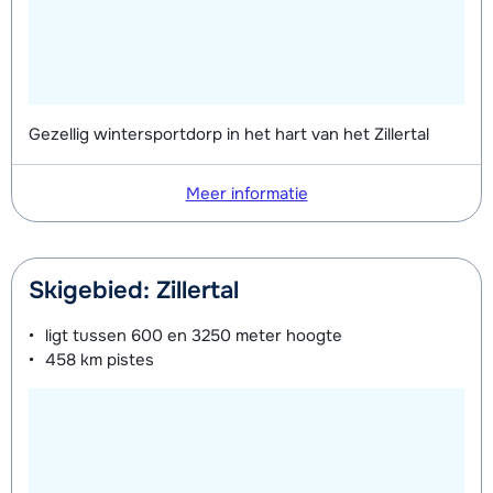
Zilver Schoenen (8 dagen)
€ 74,00
Bronze Ski's + Schoenen + Stokken
€ 161,00
(8 dagen)
Bronze Ski's + Stokken (8 dagen)
€ 121,00
Gezellig wintersportdorp in het hart van het Zillertal
Bronze Schoenen (8 dagen)
€ 56,00
Meer informatie
Skigebied: Zillertal
ligt tussen
600 en 3250 meter
hoogte
458 km
pistes