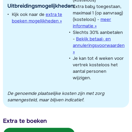
(kosteloos)
Uitbreidingsmogelijkheden:
Extra baby toegestaan,
maximaal 1 (op aanvraag)
Kijk ook naar de
extra te
(kosteloos)
-
meer
boeken mogelijkheden »
informatie »
Slechts 30% aanbetalen
-
Bekijk betaal- en
annuleringsvoorwaarden
»
Je kan tot 4 weken voor
vertrek kosteloos het
aantal personen
wijzigen.
De genoemde plaatselijke kosten zijn met zorg
samengesteld, maar blijven indicatief.
Extra te boeken