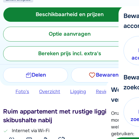
Beschikbaarheid en prijzen
Bewa
acco
Optie aanvragen
Bereken prijs incl. extra's
ac
Delen
Bewaren
Bewa
zoek
We helpe
Foto's
Overzicht
Ligging
Reviews
Beschi
verder!
Ruim appartement met rustige ligging,
Onze klanten
zo
skibushalte nabij
moment hela
wel alvast d
Internet via Wi-Fi
gebruiken: