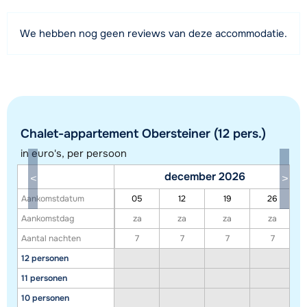
Afstand tot piste
We hebben nog geen reviews van deze accommodatie.
5 kilometer
Afstand tot skilift
5 kilometer (Rosenalmbahn)
Afstand tot skibushalte
25 meter
Chalet-appartement Obersteiner (12 pers.)
in euro's, per persoon
Bekijk kaart
december 2026
Aankomstdatum
05
12
19
26
Aankomstdag
za
za
za
za
Aantal nachten
7
7
7
7
12 personen
11 personen
10 personen