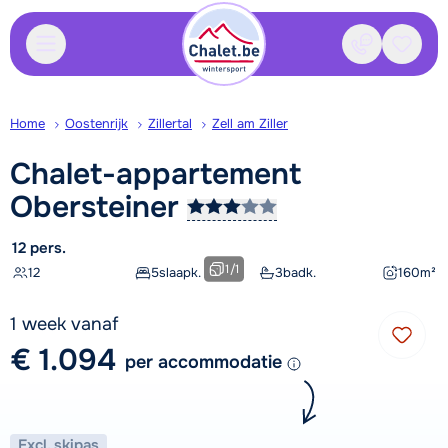
Contact
Bewaa
Home
Oostenrijk
Zillertal
Zell am Ziller
Chalet-appartement
Obersteiner
12 pers.
1
/
1
12
5
slaapk.
3
badk.
160
m²
1 week vanaf
€ 1.094
per accommodatie
Excl. skipas