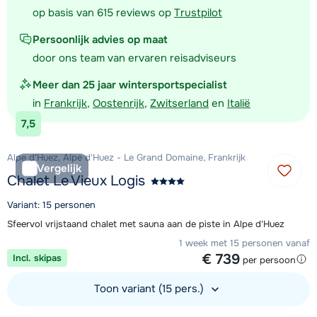
op basis van 615 reviews op
Trustpilot
Persoonlijk advies op maat
door ons team van ervaren reisadviseurs
Meer dan 25 jaar wintersportspecialist
in
Frankrijk
,
Oostenrijk
,
Zwitserland
en
Italië
7,5
Alpe d'Huez, Alpe d'Huez - Le Grand Domaine, Frankrijk
Vergelijk
Chalet Le Vieux Logis
Variant: 15 personen
Sfeervol vrijstaand chalet met sauna aan de piste in Alpe d'Huez
1 week met 15 personen vanaf
€ 739
Incl. skipas
per persoon
Toon variant (15 pers.)