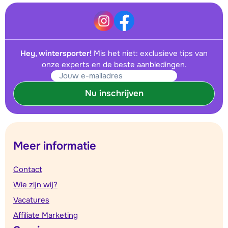
Hey, wintersporter!
Mis het niet: exclusieve tips van
onze experts en de beste aanbiedingen.
Nu inschrijven
Meer informatie
Contact
Wie zijn wij?
Vacatures
Affiliate Marketing