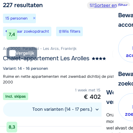
Zoek en boek
227
resultaten
Sorteer en filter
Bewa
×
15 personen
acco
Bewaar zoekopdracht
Wis filters
7,4
Arc 2000, Paradiski - Les Arcs, Frankrijk
Vergelijk
ac
Chalet-appartement Les Arolles
Variant: 14 - 16 personen
Bewa
Ruime en nette appartementen met zwembad dichtbij de piste in Arc
2000
zoek
1 week met 15 personen vanaf
We helpe
€ 402
Incl. skipas
per persoon
verder!
Toon varianten (14 - 17 pers.)
zo
Onze klanten
moment hela
Bekijk accommodatie
8,3
wel alvast d