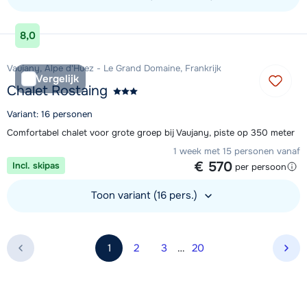
Bekijk accommodatie
8,0
Vaujany, Alpe d'Huez - Le Grand Domaine, Frankrijk
Vergelijk
Chalet Rostaing
Variant: 16 personen
Comfortabel chalet voor grote groep bij Vaujany, piste op 350 meter
1 week met 15 personen vanaf
€ 570
Incl. skipas
per persoon
Toon variant (16 pers.)
Bekijk accommodatie
1
2
3
…
20
Vol