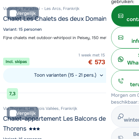
gebruiken:
Vallandry, Paradiski - Les Arcs, Frankrijk
Vergelijk
Chalet Les Chalets des deux Domaines
cont
Variant: 15 personen
Fijne chalets met outdoor-whirlpool in Peisey, 150 meter van de piste
in
Aanbieding
1 week met 15 personen vanaf
€ 573
Incl. skipas
What
per persoon
Toon varianten (15 - 21 pers.)
ter
Bekijk accommodatie
7,3
Morgen om 0
beschikbaar:
Val Thorens, Les Trois Vallées, Frankrijk
Vergelijk
Chalet-appartement Les Balcons de Val
winte
Thorens
Be