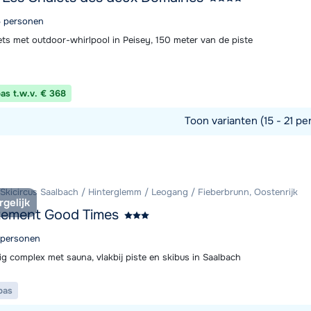
15 personen
ets met outdoor-whirlpool in Peisey, 150 meter van de piste
pas t.w.v. € 368
Toon varianten (15 - 21 pe
commodatie
 Skicircus Saalbach / Hinterglemm / Leogang / Fieberbrunn, Oostenrijk
rgelijk
tement Good Times
4 personen
ig complex met sauna, vlakbij piste en skibus in Saalbach
pas