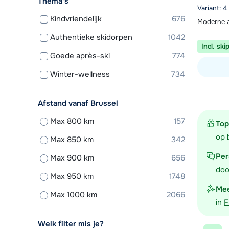
Thema's
Variant: 4
Kindvriendelijk
676
Moderne a
Authentieke skidorpen
1042
Incl. ski
Goede après-ski
774
Winter-wellness
734
Bekijk ac
Afstand vanaf Brussel
Max 800 km
157
Top
op 
Max 850 km
342
Per
Max 900 km
656
doo
Max 950 km
1748
Mee
Max 1000 km
2066
in
F
Welk filter mis je?