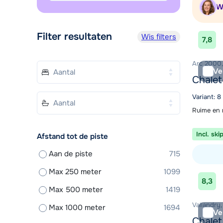
W
Filter resultaten
Wis filters
7,8
Arc 2000, 
Ve
Chalet
Variant: 8
Ruime en 
Incl. ski
Afstand tot de piste
Aan de piste
715
Max 250 meter
1099
Bekijk ac
8,3
Max 500 meter
1419
Vallandry,
Max 1000 meter
1694
Ve
Chalet