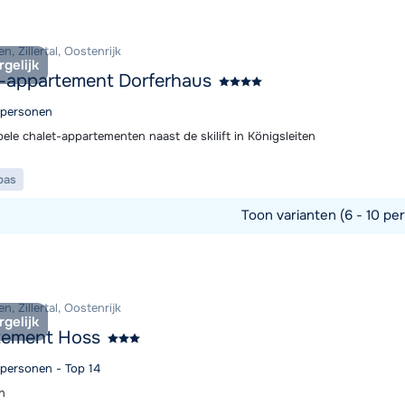
n, Zillertal, Oostenrijk
rgelijk
-appartement Dorferhaus
6 personen
ele chalet-appartementen naast de skilift in Königsleiten
pas
Toon varianten (6 - 10 pe
commodatie
n, Zillertal, Oostenrijk
rgelijk
tement Hoss
 personen - Top 14
n