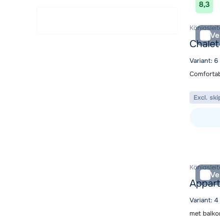
8,3
Königsleite
Ve
Chalet
Variant: 
Comfortab
Excl. ski
Bekijk ac
Königsleite
Ve
Appar
Variant: 4
met balko