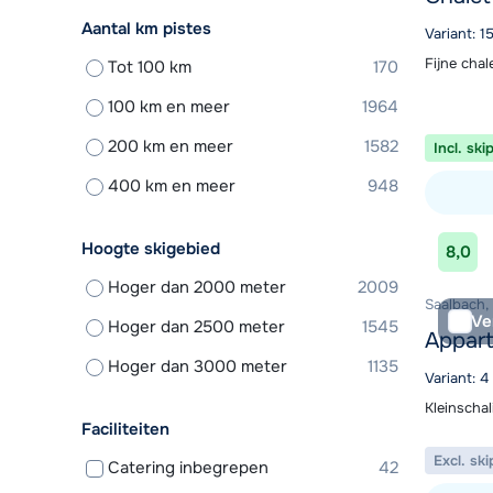
Aantal km pistes
Variant: 
Fijne chal
Tot 100 km
170
100 km en meer
1964
200 km en meer
1582
Incl. ski
400 km en meer
948
Bekijk ac
Hoogte skigebied
8,0
Hoger dan 2000 meter
2009
Saalbach,
Ve
Hoger dan 2500 meter
1545
Appar
Hoger dan 3000 meter
1135
Variant: 
Kleinschal
Faciliteiten
Excl. ski
Catering inbegrepen
42