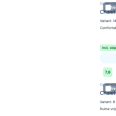
Oz-en-Ois
Ve
Chalet
Variant: 
Comfortab
Incl. ski
Bekijk ac
7,8
Oz-en-Ois
Ve
Chalet
Variant: 8
Ruime vri