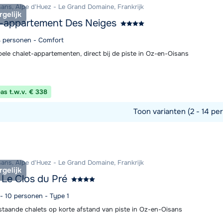
ans, Alpe d'Huez - Le Grand Domaine, Frankrijk
rgelijk
-appartement Des Neiges
14 personen - Comfort
ele chalet-appartementen, direct bij de piste in Oz-en-Oisans
pas t.w.v. € 338
Toon varianten (2 - 14 per
commodatie
ans, Alpe d'Huez - Le Grand Domaine, Frankrijk
rgelijk
 Le Clos du Pré
 - 10 personen - Type 1
jstaande chalets op korte afstand van piste in Oz-en-Oisans