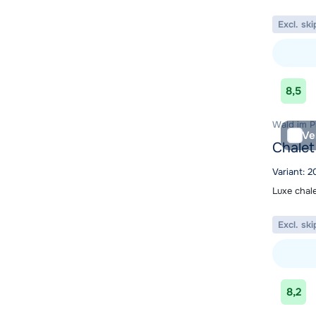
Excl. ski
Bekijk ac
8,5
Wald im Pi
Ve
Chale
Variant: 
Luxe chal
Excl. ski
Bekijk ac
8,2