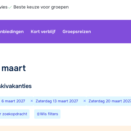
vies
Beste keuze voor groepen
nbiedingen
Kort verblijf
Groepsreizen
n maart
k en boek
skivakanties
Be
×
×
 6 maart 2027
Zaterdag 13 maart 2027
Zaterdag 20 maart 202
r zoekopdracht
Wis filters