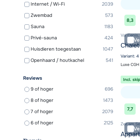
Internet / Wi-Fi
2039
Zwembad
573
Bekijk ac
8,3
Sauna
1183
Val Cenis,
Privé-sauna
424
Ve
Chalet
Huisdieren toegestaan
1047
Variant: 4
Openhaard / houtkachel
541
Luxe CGH 
Reviews
Incl. ski
9 of hoger
696
8 of hoger
1473
Bekijk ac
7,7
7 of hoger
2079
6 of hoger
2125
Zell am Se
Ve
Appar