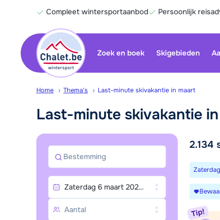
Compleet wintersportaanbod
Persoonlijk reisad
Zoek en boek
Skigebieden
Aa
Home
Thema's
Last-minute skivakantie in maart
Last-minute skivakantie i
Zoe
2.134
Bestemming
Zaterdag
Zaterdag 6 maart 2027, Zaterdag 13 maart 2027, Zaterdag 20 maart 2027, Zaterdag 27 maart 2027
Bewaa
Tip!