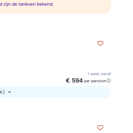
Vul het contactformulier in
d zijn de tarieven bekend.
Mail naar info@chalet.be
 vandaag tot 17:30 uur.
1 week vanaf
€ 594
per persoon
s.)