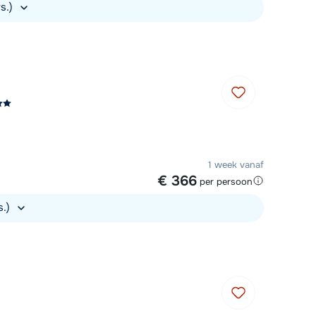
rs.)
1 week vanaf
€ 366
per persoon
s.)