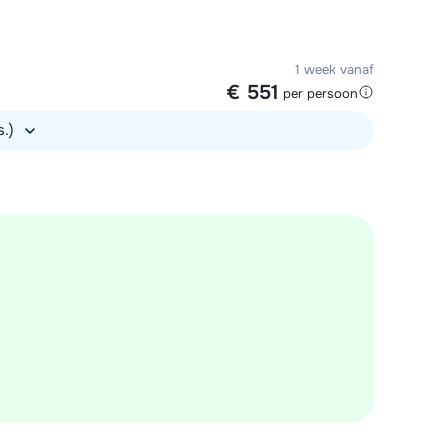
1 week vanaf
€ 551
per persoon
s.)