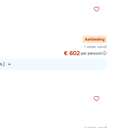
Aanbieding
1 week vanaf
€ 602
per persoon
s.)
1 week vanaf