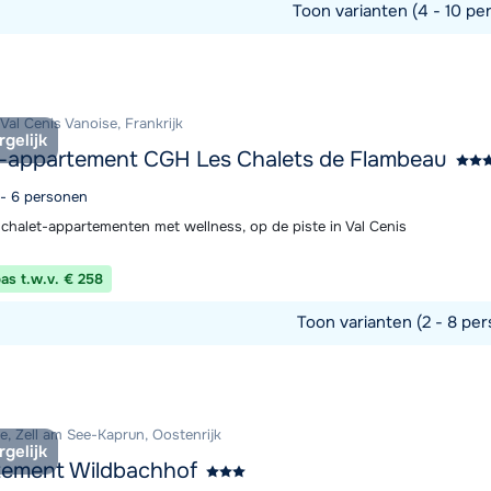
Toon varianten (4 - 10 pe
commodatie
 Val Cenis Vanoise, Frankrijk
rgelijk
-appartement CGH Les Chalets de Flambeau
 - 6 personen
chalet-appartementen met wellness, op de piste in Val Cenis
pas t.w.v. € 258
Toon varianten (2 - 8 per
commodatie
e, Zell am See-Kaprun, Oostenrijk
rgelijk
tement Wildbachhof