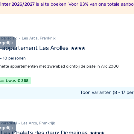
inter 2026/2027
is al te boeken! Voor 83% van ons totale aanbo
We zijn er
Paradiski - Les Arcs, Frankrijk
rgelijk
-appartement Les Arolles
 - 10 personen
nette appartementen met zwembad dichtbij de piste in Arc 2000
pas t.w.v. € 368
Toon varianten (8 - 17 per
commodatie
 Paradiski - Les Arcs, Frankrijk
rgelijk
 Les Chalets des deux Domaines