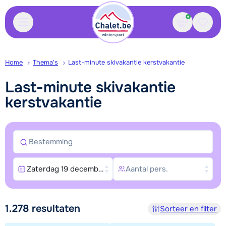
Contact
Bewaa
Home
Thema's
Last-minute skivakantie kerstvakantie
Last-minute skivakantie
kerstvakantie
Bestemming
Zaterdag 19 december 2026, Zaterdag 26 december 20
Aantal pers.
Zoek en boek
1.278
resultaten
Sorteer en filter