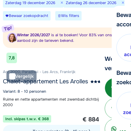
×
×
Zaterdag 19 december 2026
Zaterdag 26 december 2026
Bewa
Bewaar zoekopdracht
Wis filters
acco
Tip!
Winter 2026/2027
is al te boeken! Voor 83% van ons totale
aanbod zijn de tarieven bekend.
ac
7,8
We helpe
verder!
Arc 2000, Paradiski - Les Arcs, Frankrijk
Bewa
Vergelijk
Chalet-appartement Les Arolles
zoek
Be
Variant: 8 - 10 personen
Ruime en nette appartementen met zwembad dichtbij de piste in Arc
2000
ter
zo
1 week vanaf
€ 884
Incl. skipas t.w.v. € 368
per persoon