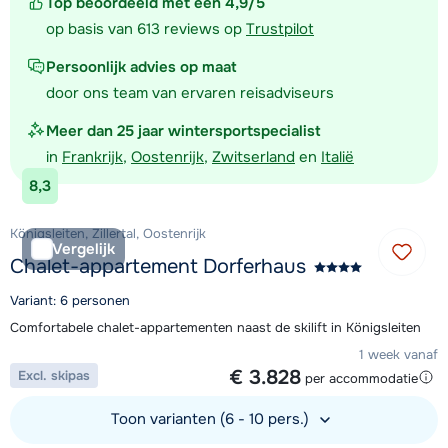
Top beoordeeld met een 4,9/5
op basis van 613 reviews op
Trustpilot
Persoonlijk advies op maat
door ons team van ervaren reisadviseurs
Meer dan 25 jaar wintersportspecialist
in
Frankrijk
,
Oostenrijk
,
Zwitserland
en
Italië
8,3
Königsleiten, Zillertal, Oostenrijk
Vergelijk
Chalet-appartement Dorferhaus
Variant: 6 personen
Comfortabele chalet-appartementen naast de skilift in Königsleiten
1 week vanaf
€ 3.828
Excl. skipas
per accommodatie
Toon varianten (6 - 10 pers.)