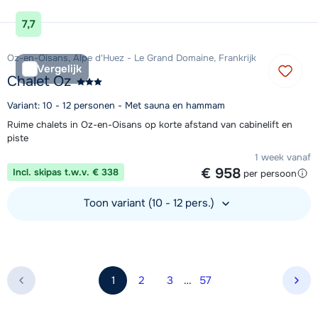
Bekijk accommodatie
7,7
Oz-en-Oisans, Alpe d'Huez - Le Grand Domaine, Frankrijk
Vergelijk
Chalet Oz
Variant: 10 - 12 personen - Met sauna en hammam
Ruime chalets in Oz-en-Oisans op korte afstand van cabinelift en
piste
1 week vanaf
€ 958
Incl. skipas t.w.v. € 338
per persoon
Toon variant (10 - 12 pers.)
Bekijk accommodatie
1
2
3
…
57
Vol