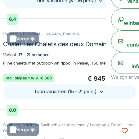
Toon varianten (8 - 16 pers.)
What
Bekijk accommodatie
8,4
winte
Vallandry, Paradiski - Les Arcs, Frankrijk
Vergelijk
Chalet Les Chalets des deux Domaines
cont
Variant: 17 - 21 personen
Fijne chalets met outdoor-whirlpool in Peisey, 150 meter van de piste
in
1 week vanaf
We zijn er v
€ 945
Incl. skipas t.w.v. € 368
per persoon
Toon varianten (15 - 21 pers.)
Bekijk accommodatie
8,0
Saalbach, Skicircus Saalbach / Hinterglemm / Leogang / Fieberbrunn,
Vergelijk
Oostenrijk