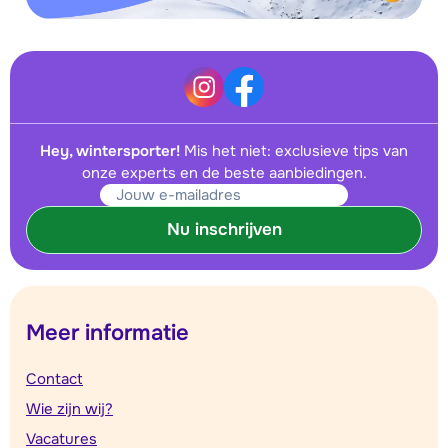
Hey, wintersporter!
Mis het niet: exclusieve tips van
onze experts en de beste aanbiedingen.
Nu inschrijven
Meer informatie
Contact
Wie zijn wij?
Vacatures