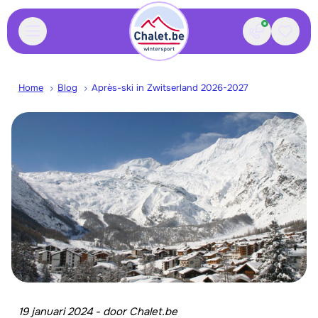
Contact
Bewaa
Home
Blog
Après-ski in Zwitserland 2026-2027
19 januari 2024
-
door
Chalet.be