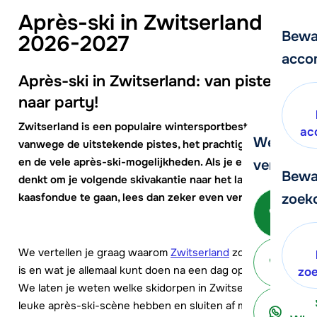
Après-ski in Zwitserland
Bewa
2026-2027
acco
Après-ski in Zwitserland: van piste
naar party!
Zwitserland is een populaire wintersportbestemming
ac
We helpe
vanwege de uitstekende pistes, het prachtige uitzicht
en de vele après-ski-mogelijkheden. Als je erover
verder!
Bewa
denkt om je volgende skivakantie naar het land van de
kaasfondue te gaan, lees dan zeker even verder.
zoek
Be
We vertellen je graag waarom
Zwitserland
zo geweldig
is en wat je allemaal kunt doen na een dag op de pistes.
ter
zo
We laten je weten welke skidorpen in Zwitserland een
leuke après-ski-scène hebben en sluiten af met onze