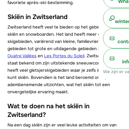
What
favoriete après-ski-bestemming.
Skiën in Zwitserland
winte
Zwitserland heeft veel te bieden op het gebied van
skiën en snowboarden. Het land heeft meer dan 200
skigebieden, variërend van kleine, familievriendelijke
cont
gebieden tot grote en uitdagende gebieden zoals
Le
Quatre Vallées
en
Les Portes du Soleil
. Zwitserland
in
staat bekend om zijn uitstekende sneeuwcondities en
heeft veel gletsjerskigebieden waar je zelfs in de zomer
We zijn er v
kunt skiën. Bovendien is het land beroemd om zijn
adembenemende uitzichten, wat het skiën tot een
onvergetelijke ervaring maakt.
Wat te doen na het skiën in
Zwitserland?
Na een dag skiën zijn er veel leuke activiteiten om van