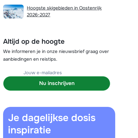
Plan een terugbelverzoek
Hoogste skigebieden in Oostenrijk
2026-2027
r vandaag om 09:00 uur.
Chat met wintersportspecialist
Altijd op de hoogte
Bel ons via 03 3037838
We informeren je in onze nieuwsbrief graag over
aanbiedingen en reistips.
Nu inschrijven
Je dagelijkse dosis
inspiratie