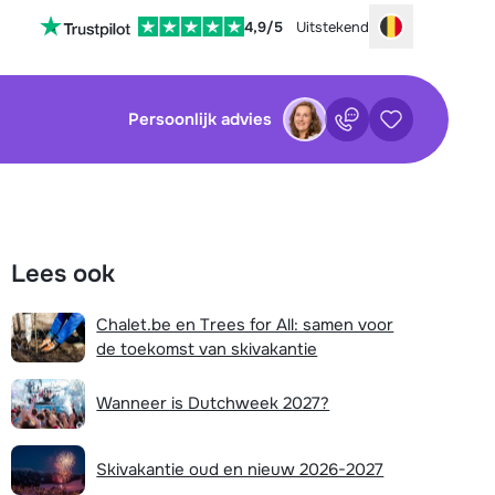
4,9/5
Uitstekend
Choose your
Persoonlijk advies
Contact
Bewaarde ac
sluiten
sluiten
×
×
Lees ook
tenservice is op dit moment helaas
Nog geen bewaarde accommodaties
 Je kan wel alvast de volgende opties
Chalet.be en Trees for All: samen voor
:
de toekomst van skivakantie
waarde zoekopdrachten
Vul het contactformulier in
Wanneer is Dutchweek 2027?
Mail naar info@chalet.be
Nog geen bewaarde zoekopdrachten
Stuur een WhatsApp-bericht
Skivakantie oud en nieuw 2026-2027