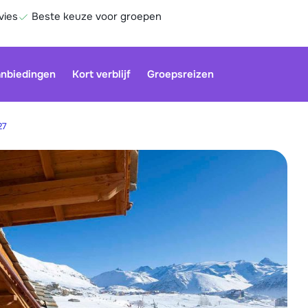
vies
Beste keuze voor groepen
nbiedingen
Kort verblijf
Groepsreizen
27
Onze klan
gesloten.
gebruiken
Be