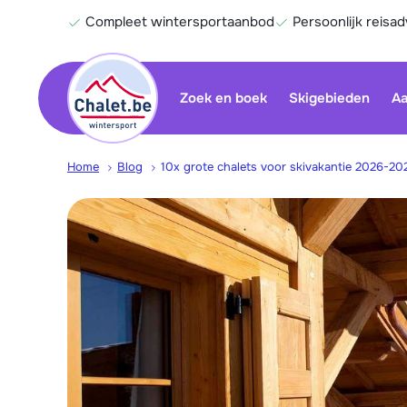
Compleet wintersportaanbod
Persoonlijk reisad
Zoek en boek
Skigebieden
Aa
Home
Blog
10x grote chalets voor skivakantie 2026-20