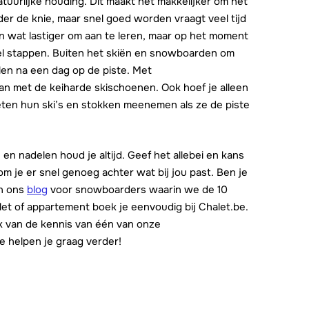
atuurlijke houding. Dit maakt het makkelijker om het
onder de knie, maar snel goed worden vraagt veel tijd
n wat lastiger om aan te leren, maar op het moment
nel stappen. Buiten het skiën en snowboarden om
en na een dag op de piste. Met
n met de keiharde skischoenen. Ook hoef je alleen
oeten hun ski’s en stokken meenemen als ze de piste
en nadelen houd je altijd. Geef het allebei en kans
m je er snel genoeg achter wat bij jou past. Ben je
an ons
blog
voor snowboarders waarin we de 10
let of appartement boek je eenvoudig bij Chalet.be.
 van de kennis van één van onze
e helpen je graag verder!