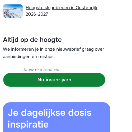
Plan een terugbelverzoek
Hoogste skigebieden in Oostenrijk
2026-2027
r vandaag om 10:00 uur.
Chat met wintersportspecialist
Altijd op de hoogte
Bel ons via 03 3037838
We informeren je in onze nieuwsbrief graag over
aanbiedingen en reistips.
Nu inschrijven
Je dagelijkse dosis
inspiratie