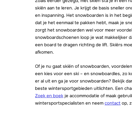
Zoals eerder gezegd, met skiën sta je in een n
skiën aan te leren. Je krijgt de basis sneller 
en inspanning. Het snowboarden is in het begi
dat je het eenmaal te pakken hebt, maak je s
zorgt het snowboarden wel voor meer voordel
snowboardschoenen loop je wat makkelijker da
een board te dragen richting de lift. Skiërs m
afkomen.
Of je nu gaat skiën of snowboarden, voordelen 
een kies voor een ski – en snowboardles, zo ko
er al uit en ga je voor snowboarden? Bekijk d
beste wintersportgebieden uitlichten. Een cha
Zoek en boek
je accommodatie of maak gebruik
wintersportspecialisten en neem
contact
op, z