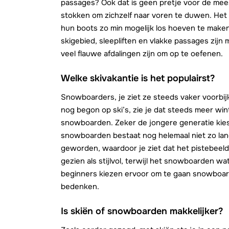
passages? Ook dat is geen pretje voor de me
stokken om zichzelf naar voren te duwen. Het 
hun boots zo min mogelijk los hoeven te maken.
skigebied, sleepliften en vlakke passages zijn mi
veel flauwe afdalingen zijn om op te oefenen.
Welke skivakantie is het populairst?
Snowboarders, je ziet ze steeds vaker voorbi
nog begon op ski’s, zie je dat steeds meer w
snowboarden. Zeker de jongere generatie kie
snowboarden bestaat nog helemaal niet zo lang
geworden, waardoor je ziet dat het pistebeeld
gezien als stijlvol, terwijl het snowboarden wat
beginners kiezen ervoor om te gaan snowboard
bedenken.
Is skiën of snowboarden makkelijker?