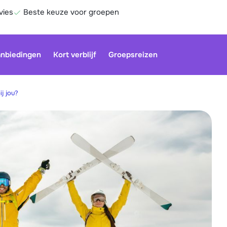
vies
Beste keuze voor groepen
nbiedingen
Kort verblijf
Groepsreizen
j jou?
Onze klan
gesloten.
gebruiken
Be