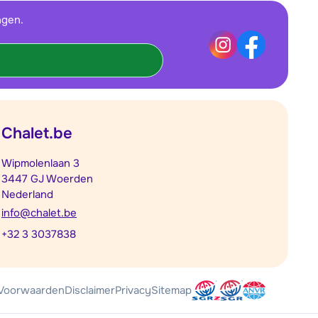
ngen.
Chalet.be
Wipmolenlaan 3
3447 GJ Woerden
Nederland
info@chalet.be
+32 3 3037838
Voorwaarden
Disclaimer
Privacy
Sitemap