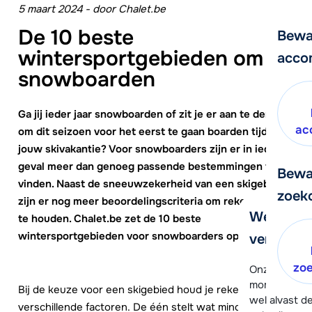
5 maart 2024
-
door
Chalet.be
De 10 beste
Bewa
wintersportgebieden om te
acco
snowboarden
Ga jij ieder jaar snowboarden of zit je er aan te denken
ac
om dit seizoen voor het eerst te gaan boarden tijdens
jouw skivakantie? Voor snowboarders zijn er in ieder
geval meer dan genoeg passende bestemmingen te
Bewa
vinden.
Naast de sneeuwzekerheid van een skigebied
zoek
zijn er nog meer beoordelingscriteria om rekening mee
We helpe
te houden.
Chalet.be
zet de 10 beste
wintersportgebieden voor snowboarders op een rijtje.
verder!
zo
Onze klanten
moment hela
Bij de keuze voor een skigebied houd je rekening met
wel alvast d
verschillende factoren. De één stelt wat minder eisen