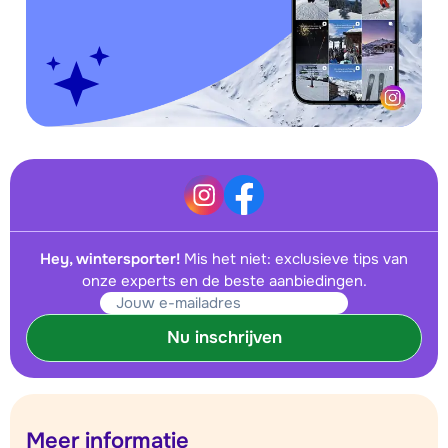
Hey, wintersporter!
Mis het niet: exclusieve tips van
onze experts en de beste aanbiedingen.
Nu inschrijven
Meer informatie