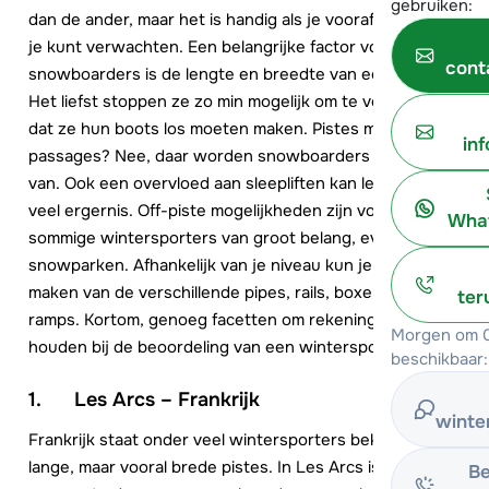
gebruiken:
dan de ander, maar het is handig als je vooraf weet wat
je kunt verwachten. Een belangrijke factor voor
cont
snowboarders is de lengte en breedte van een piste.
Het liefst stoppen ze zo min mogelijk om te voorkomen
dat ze hun boots los moeten maken. Pistes met vlakke
in
passages? Nee, daar worden snowboarders niet blij
van. Ook een overvloed aan sleepliften kan leiden tot
veel ergernis. Off-piste mogelijkheden zijn voor
What
sommige wintersporters van groot belang, evenals
snowparken. Afhankelijk van je niveau kun je gebruik
maken van de verschillende pipes, rails, boxen en
ter
ramps. Kortom, genoeg facetten om rekening mee te
Morgen om 0
houden bij de beoordeling van een wintersportgebied.
beschikbaar:
1. Les Arcs – Frankrijk
winte
Frankrijk staat onder veel wintersporters bekend om de
lange, maar vooral brede pistes. In Les Arcs is er
Be