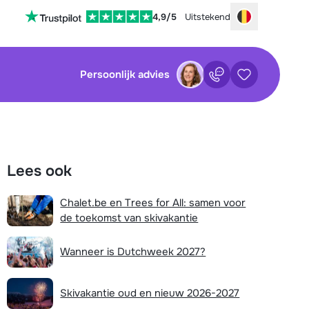
4,9/5
Uitstekend
Choose your
Persoonlijk advies
Contact
Bewaarde ac
sluiten
sluiten
×
×
Lees ook
tenservice is op dit moment helaas
Nog geen bewaarde accommodaties
 Je kan wel alvast de volgende opties
Chalet.be en Trees for All: samen voor
:
de toekomst van skivakantie
waarde zoekopdrachten
Vul het contactformulier in
Wanneer is Dutchweek 2027?
Mail naar info@chalet.be
Nog geen bewaarde zoekopdrachten
Stuur een WhatsApp-bericht
Skivakantie oud en nieuw 2026-2027