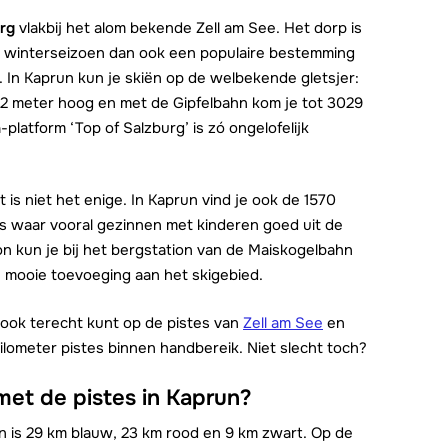
rg
vlakbij het alom bekende Zell am See. Het dorp is
et winterseizoen dan ook een populaire bestemming
n. In Kaprun kun je skiën op de welbekende gletsjer:
3202 meter hoog en met de Gipfelbahn kom je tot 3029
platform ‘Top of Salzburg’ is zó ongelofelijk
t is niet het enige. In Kaprun vind je ook de 1570
es waar vooral gezinnen met kinderen goed uit de
 kun je bij het bergstation van de Maiskogelbahn
 mooie toevoeging aan het skigebied.
s ook terecht kunt op de pistes van
Zell am See
en
 kilometer pistes binnen handbereik. Niet slecht toch?
 met de pistes in Kaprun?
van is 29 km blauw, 23 km rood en 9 km zwart. Op de