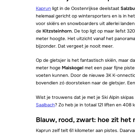
Kaprun
ligt in de Oostenrijkse deelstaat
Salzbu
helemaal gericht op wintersporters en is in h
voor skiërs en snowboarders uit allerlei lande
de
Kitzsteinhorn
. De top ligt op maar liefst 
meter hoogte. Het uitzicht vanaf het panorama-
bijzonder. Dat vergeet je nooit meer.
Op de gletsjer is het fantastisch skiën, maar da
meter hoge
Maiskogel
met een paar fijne pist
voeten kunnen. Door de nieuwe 3K K-onnection
bovendien zó doorsteken naar de gletsjer. Een
Wist je trouwens dat je met je Ski Alpin skipa
Saalbach
? Zo heb je in totaal 121 liften en 408
Blauw, rood, zwart: hoe zit het
Kaprun zelf telt 61 kilometer aan pistes. Daar