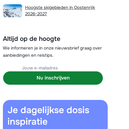
Plan een terugbelverzoek
Hoogste skigebieden in Oostenrijk
2026-2027
 10:00 uur weer beschikbaar:
Chat met wintersportspecialist
Altijd op de hoogte
Bel ons via 03 3037838
We informeren je in onze nieuwsbrief graag over
aanbiedingen en reistips.
Nu inschrijven
Je dagelijkse dosis
inspiratie