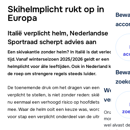
Skihelmplicht rukt op in
Bewa
Europa
acco
Italië verplicht helm, Nederlandse
Sportraad scherpt advies aan
Een skivakantie zonder helm? In Italië is dat verleden
ac
tijd. Vanaf winterseizoen 2025/2026 geldt er een
helmplicht voor álle leeftijden. Ook in Nederland klinkt
Bewa
de roep om strengere regels steeds luider.
zoek
De toenemende druk om het dragen van een helm
We helpe
verplicht te stellen, is niet zonder reden: skiën brengt
verder!
nu eenmaal een verhoogd risico op hoofdletsel met zich
mee. Waar de helm ooit een keuze was, wordt hij stap
zo
Onze klanten
voor stap een verplicht onderdeel van de uitrusting.
moment hela
wel alvast d