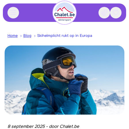
Contact
Bewaa
Home
Blog
Skihelmplicht rukt op in Europa
8 september 2025
-
door
Chalet.be