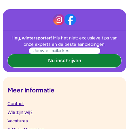
Hey, wintersporter!
Mis het niet: exclusieve tips van
onze experts en de beste aanbiedingen.
Nu inschrijven
Meer informatie
Contact
Wie zijn wij?
Vacatures