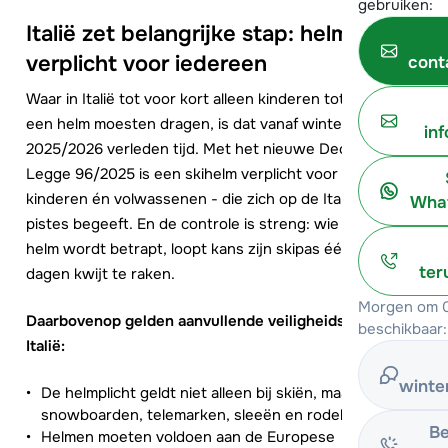
gebruiken:
Italië zet belangrijke stap: helm
verplicht voor iedereen
cont
Waar in Italië tot voor kort alleen kinderen tot 18 jaar
een helm moesten dragen, is dat vanaf winter
in
2025/2026 verleden tijd. Met het nieuwe Decreto-
Legge 96/2025 is een skihelm verplicht voor iedereen -
kinderen én volwassenen - die zich op de Italiaanse
What
pistes begeeft. En de controle is streng: wie zonder
helm wordt betrapt, loopt kans zijn skipas één tot drie
ter
dagen kwijt te raken.
Morgen om 0
Daarbovenop gelden aanvullende veiligheidsregels in
beschikbaar:
Italië:
winte
De helmplicht geldt niet alleen bij skiën, maar ook bij
snowboarden, telemarken, sleeën en rodelen.
Be
Helmen moeten voldoen aan de Europese