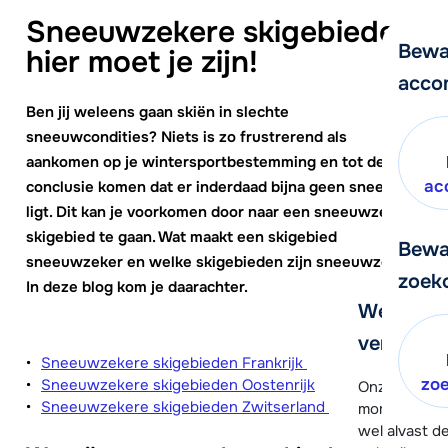
Sneeuwzekere skigebieden:
Bewa
hier moet je zijn!
acco
Ben jij weleens gaan skiën in slechte
sneeuwcondities? Niets is zo frustrerend als
aankomen op je wintersportbestemming en tot de
ac
conclusie komen dat er inderdaad bijna geen sneeuw
ligt. Dit kan je voorkomen door naar een sneeuwzeker
skigebied te gaan. Wat maakt een skigebied
Bewa
sneeuwzeker en welke skigebieden zijn sneeuwzeker?
zoek
In deze blog kom je daarachter.
We helpe
verder!
Sneeuwzekere skigebieden Frankrijk
zo
Sneeuwzekere skigebieden Oostenrijk
Onze klanten
Sneeuwzekere skigebieden Zwitserland
moment hela
wel alvast d