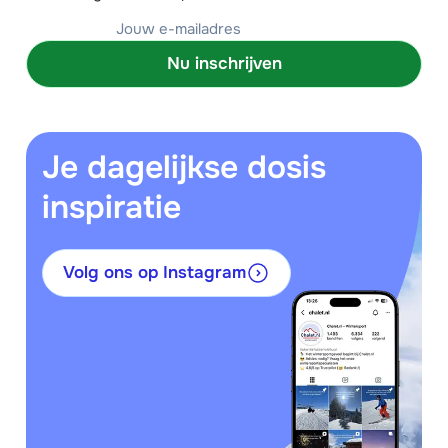
Nu inschrijven
Je dagelijkse dosis
inspiratie
Volg ons op Instagram