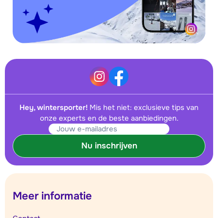
Hey, wintersporter!
Mis het niet: exclusieve tips van
onze experts en de beste aanbiedingen.
Nu inschrijven
Meer informatie