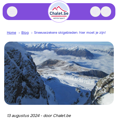
Contact
Bewaa
Home
Blog
Sneeuwzekere skigebieden: hier moet je zijn!
13 augustus 2024
-
door
Chalet.be