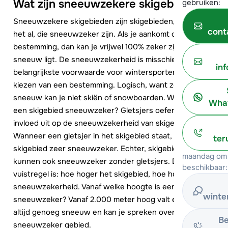
Wat zijn sneeuwzekere skigebieden?
gebruiken:
Sneeuwzekere skigebieden zijn skigebieden, je raadt
cont
het al, die sneeuwzeker zijn. Als je aankomt op de
bestemming, dan kan je vrijwel 100% zeker zijn dat er
sneeuw ligt. De sneeuwzekerheid is misschien wel de
in
belangrijkste voorwaarde voor wintersporters bij het
kiezen van een bestemming. Logisch, want zonder
sneeuw kan je niet skiën of snowboarden. Wat maakt
What
een skigebied sneeuwzeker? Gletsjers oefenen veel
invloed uit op de sneeuwzekerheid van skigebieden.
Wanneer een gletsjer in het skigebied staat, dan is het
ter
skigebied zeer sneeuwzeker. Echter, skigebieden
maandag om 
kunnen ook sneeuwzeker zonder gletsjers. De
beschikbaar:
vuistregel is: hoe hoger het skigebied, hoe hoger de
sneeuwzekerheid. Vanaf welke hoogte is een skigebied
winte
sneeuwzeker? Vanaf 2.000 meter hoog valt er vrijwel
altijd genoeg sneeuw en kan je spreken over een
Be
sneeuwzeker gebied.