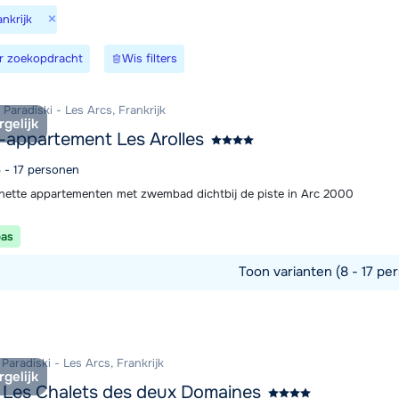
×
nkrijk
Morgen om
r zoekopdracht
Wis filters
Paradiski - Les Arcs, Frankrijk
rgelijk
-appartement Les Arolles
5 - 17 personen
nette appartementen met zwembad dichtbij de piste in Arc 2000
pas
Toon varianten (8 - 17 per
commodatie
 Paradiski - Les Arcs, Frankrijk
rgelijk
 Les Chalets des deux Domaines