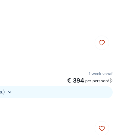
Plan een terugbelverzoek
 10:00 uur weer beschikbaar:
Chat met wintersportspecialist
Bel ons via 03 3037838
1 week vanaf
€ 394
per persoon
s.)