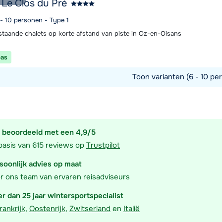
 Le Clos du Pré
 - 10 personen - Type 1
jstaande chalets op korte afstand van piste in Oz-en-Oisans
pas
Toon varianten (6 - 10 pe
commodatie
 beoordeeld met een 4,9/5
basis van 615 reviews op
Trustpilot
soonlijk advies op maat
r ons team van ervaren reisadviseurs
r dan 25 jaar wintersportspecialist
rankrijk
,
Oostenrijk
,
Zwitserland
en
Italië