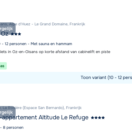
ans, Alpe d'Huez - Le Grand Domaine, Frankrijk
rgelijk
 Oz
10 - 12 personen - Met sauna en hammam
lets in Oz-en-Oisans op korte afstand van cabinelift en piste
pas
Toon variant (10 - 12 per
commodatie
, La Rosière (Espace San Bernardo), Frankrijk
rgelijk
-appartement Altitude Le Refuge
 - 8 personen