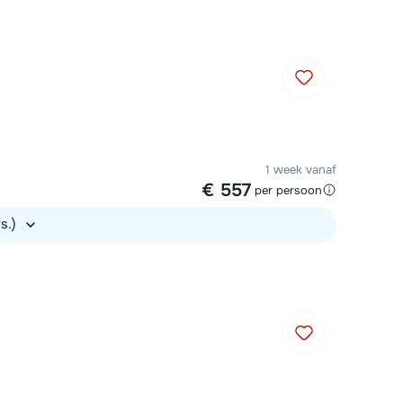
1 week vanaf
€ 557
per persoon
rs.)