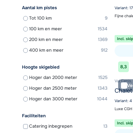
Aantal km pistes
Variant: 1
Fijne chal
Tot 100 km
9
100 km en meer
1534
Incl. ski
200 km en meer
1369
400 km en meer
912
Bekijk ac
8,3
Hoogte skigebied
Hoger dan 2000 meter
1525
Val Cenis,
Ve
Hoger dan 2500 meter
1343
Chalet
Hoger dan 3000 meter
1044
Variant: 4
Luxe CGH 
Faciliteiten
Incl. ski
Catering inbegrepen
13