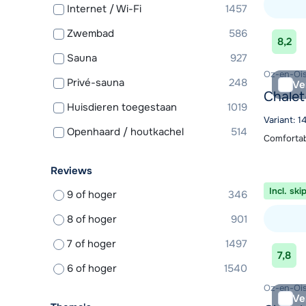
Internet / Wi-Fi
1457
Bekijk ac
Zwembad
586
8,2
Sauna
927
Oz-en-Ois
Privé-sauna
248
Ve
Chalet
Huisdieren toegestaan
1019
Variant: 
Openhaard / houtkachel
514
Comfortab
Reviews
Incl. ski
9 of hoger
346
8 of hoger
901
7 of hoger
1497
Bekijk ac
7,8
6 of hoger
1540
Oz-en-Ois
Ve