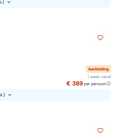
s.)
Aanbieding
1 week vanaf
€ 389
per persoon
s.)