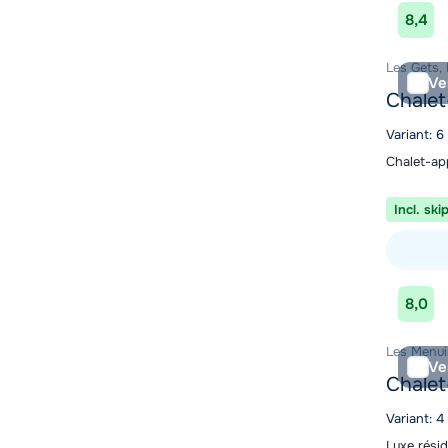
Bekijk ac
8,4
Les Gets, 
Ve
Chalet
Variant: 6
Chalet-ap
Incl. ski
Bekijk ac
8,0
Les Menuir
Ve
Chalet
Variant: 
Luxe rési