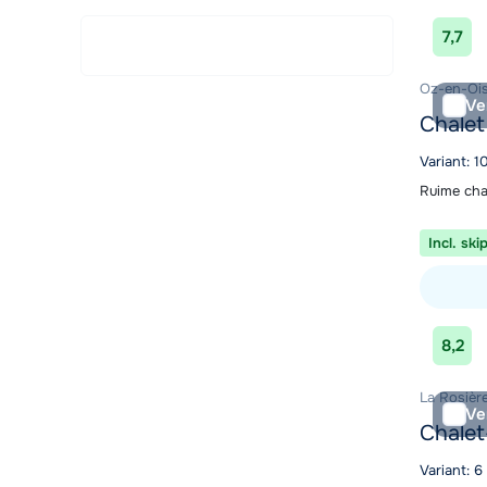
7,7
Oz-en-Ois
Ve
Chalet
Variant: 
Ruime cha
Incl. ski
Bekijk ac
8,2
La Rosière
Ve
Chalet
Variant: 6