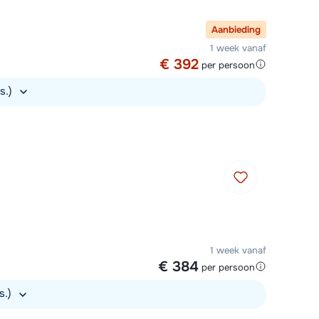
Aanbieding
1 week vanaf
€ 392
per persoon
rs.)
1 week vanaf
€ 384
per persoon
s.)