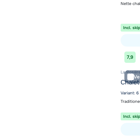
Nette cha
Incl. ski
Bekijk ac
7,9
La Rosière
Ve
Chalet
Variant: 6
Tradition
Incl. ski