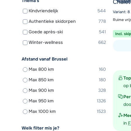
Thema's
Chalet
Kindvriendelijk
544
Variant: 8
Ruime vri
Authentieke skidorpen
778
Goede après-ski
541
Incl. ski
Winter-wellness
662
Bekijk ac
Afstand vanaf Brussel
Max 800 km
160
Top
Max 850 km
180
op 
Max 900 km
328
Per
Max 950 km
1326
doo
Max 1000 km
1523
Mee
in
F
Welk filter mis je?