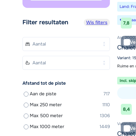
Land: Fra
Bewaa
Filter resultaten
Wis filters
7,8
Arc 2000, 
Ve
Chalet
Variant: 1
Ruime en 
Incl. ski
Afstand tot de piste
Aan de piste
717
Bekijk ac
Max 250 meter
1110
8,4
Max 500 meter
1306
Vallandry,
Max 1000 meter
1449
Ve
Chalet