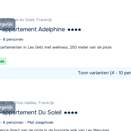
commodatie
Les Portes du Soleil, Frankrijk
rgelijk
-appartement Adelphine
 - 8 personen
partementen in Les Gets met wellness, 250 meter van de piste
pas
Toon varianten (4 - 10 pe
commodatie
es, Les Trois Vallées, Frankrijk
rgelijk
-appartement Du Soleil
4 - 6 personen - Met slaaphoek
dence direct aan de piste in de hoogste wijk van Les Menuires