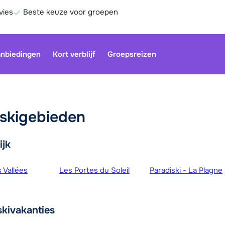
vies
Beste keuze voor groepen
nbiedingen
Kort verblijf
Groepsreizen
skigebieden
Onze klan
gesloten.
ijk
gebruiken
Be
bieden
 Vallées
Les Portes du Soleil
Paradiski - La Plagne
skivakanties