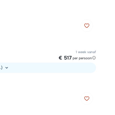
1 week vanaf
€ 517
per persoon
s.)