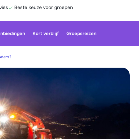
vies
Beste keuze voor groepen
nbiedingen
Kort verblijf
Groepsreizen
nders?
Onze klan
gesloten.
gebruiken
Be