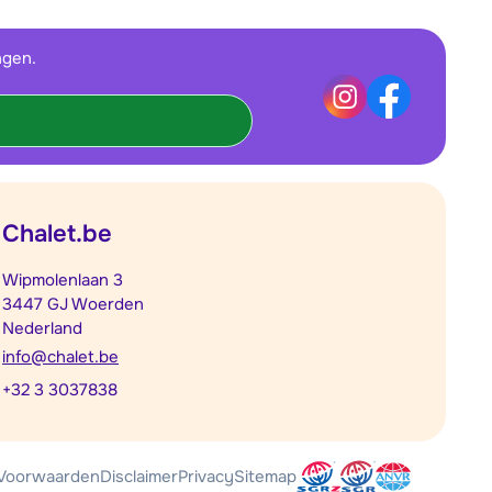
ngen.
Chalet.be
Wipmolenlaan 3
3447 GJ Woerden
Nederland
info@chalet.be
+32 3 3037838
Voorwaarden
Disclaimer
Privacy
Sitemap