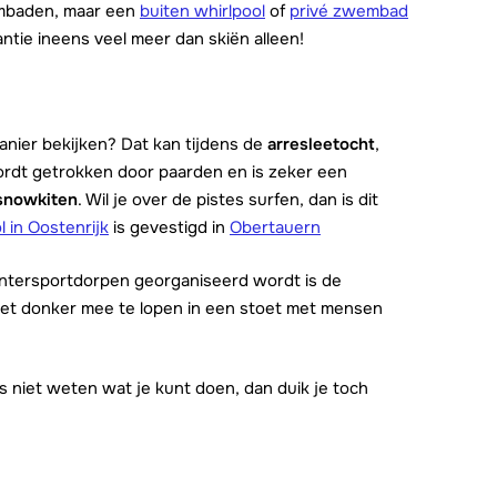
mbaden, maar een
buiten whirlpool
of
privé zwembad
kantie ineens veel meer dan skiën alleen!
nier bekijken? Dat kan tijdens de
arresleetocht
,
wordt getrokken door paarden en is zeker een
snowkiten
. Wil je over de pistes surfen, dan is dit
 in Oostenrijk
is gevestigd in
Obertauern
wintersportdorpen georganiseerd wordt is de
 het donker mee te lopen in een stoet met mensen
s niet weten wat je kunt doen, dan duik je toch