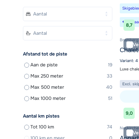
Skigebie
Bewaa
8,7
Bramberg 
Ve
Chalet
Afstand tot de piste
Variant: 4
Aan de piste
19
Luxe chal
Max 250 meter
33
Excl. ski
Max 500 meter
40
Max 1000 meter
51
Bekijk ac
9,0
Aantal km pistes
Tot 100 km
74
Neukirche
Ve
Appart
100 km en meer
0