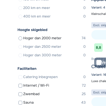
200 km en meer
0
Variant: 4
Kleinschal
400 km en meer
0
Excl. ski
Hoogte skigebied
Hoger dan 2000 meter
74
Bekijk ac
Hoger dan 2500 meter
0
8,8
Hoger dan 3000 meter
0
Bramberg 
Ve
Chalet
Faciliteiten
Variant: 1
Catering inbegrepen
0
Luxe chale
Internet / Wi-Fi
72
Excl. ski
Zwembad
25
Sauna
43