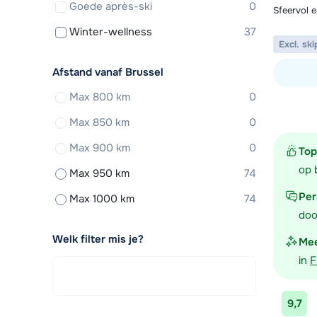
Goede après-ski
0
Sfeervol 
Winter-wellness
37
Excl. ski
Afstand vanaf Brussel
Max 800 km
0
Bekijk ac
Max 850 km
0
Max 900 km
0
Top
op 
Max 950 km
74
Per
Max 1000 km
74
doo
Welk filter mis je?
Mee
in
F
9,7