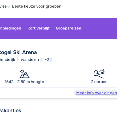
vies
Beste keuze voor groepen
nbiedingen
Kort verblijf
Groepsreizen
kogel Ski Arena
iendelijk
wandelen
+2
Onze klan
gesloten.
gebruiken
1642 - 2150 m hoogte
2 dorpen
Be
Meer info over dit geb
vakanties