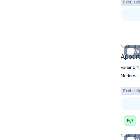
Excl. ski
Bekijk ac
Neukirche
Ve
Appart
Variant: 4
Moderne, 
Excl. ski
Bekijk ac
9,7
Neukirche