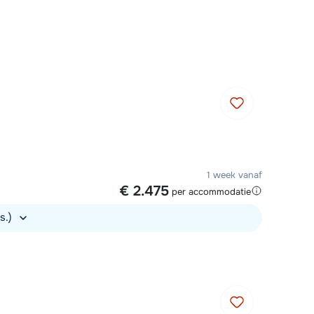
Plan een terugbelverzoek
r vandaag om 10:00 uur.
Chat met wintersportspecialist
Bel ons via 03 3037838
1 week vanaf
€ 2.475
per accommodatie
s.)