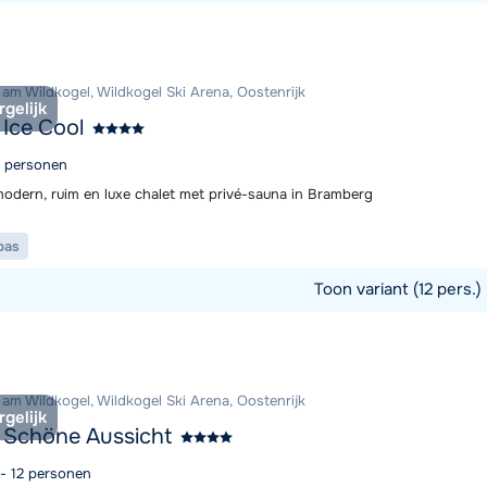
commodatie
am Wildkogel, Wildkogel Ski Arena, Oostenrijk
rgelijk
 Ice Cool
2 personen
modern, ruim en luxe chalet met privé-sauna in Bramberg
pas
Toon variant (12 pers.)
commodatie
am Wildkogel, Wildkogel Ski Arena, Oostenrijk
rgelijk
 Schöne Aussicht
 - 12 personen