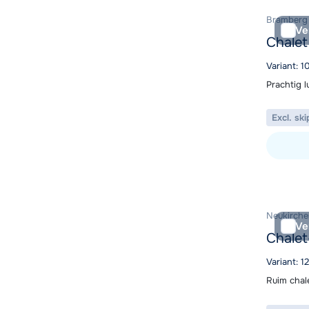
Bramberg 
Ve
Chalet
Variant: 1
Prachtig 
Excl. ski
Bekijk ac
Neukirche
Ve
Chalet
Variant: 1
Ruim chal