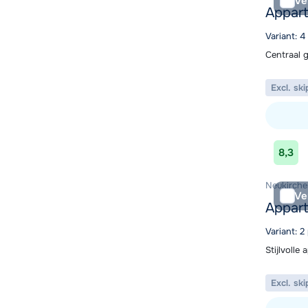
Ve
Appar
Variant: 
Centraal 
Excl. ski
Bekijk ac
8,3
Neukirche
Ve
Appart
Variant: 
Stijlvolle
Excl. ski