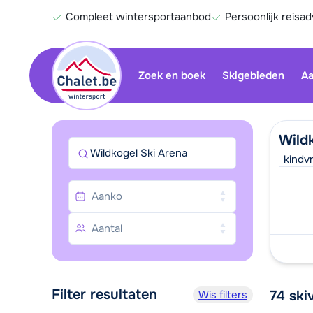
Compleet wintersportaanbod
Persoonlijk reisad
Zoek en boek
Skigebieden
Aa
Wild
Wildkogel Ski Arena
kindvr
Filter resultaten
74
ski
Wis filters