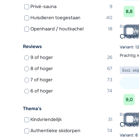
Privé-sauna
9
Bekijk ac
8,8
Huisdieren toegestaan
40
Bramberg 
Openhaard / houtkachel
18
Ve
Chalet
Reviews
Variant: 1
Prachtig 
9 of hoger
26
8 of hoger
67
Excl. ski
7 of hoger
73
6 of hoger
74
Bekijk ac
9,0
Thema's
Bramberg 
Ve
Kindvriendelijk
31
Chalet
Authentieke skidorpen
74
Variant: 8