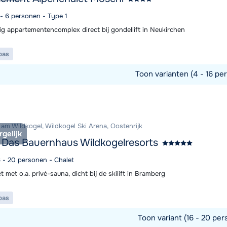
 - 6 personen - Type 1
ig appartementencomplex direct bij gondellift in Neukirchen
pas
Toon varianten (4 - 16 pe
commodatie
am Wildkogel, Wildkogel Ski Arena, Oostenrijk
rgelijk
 Das Bauernhaus Wildkogelresorts
6 - 20 personen - Chalet
t met o.a. privé-sauna, dicht bij de skilift in Bramberg
pas
Toon variant (16 - 20 per