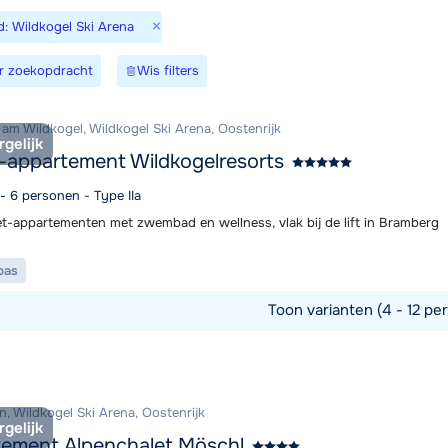
×
d: Wildkogel Ski Arena
We zijn e
r zoekopdracht
Wis filters
am Wildkogel, Wildkogel Ski Arena, Oostenrijk
rgelijk
-appartement Wildkogelresorts
 - 6 personen - Type IIa
et-appartementen met zwembad en wellness, vlak bij de lift in Bramberg
pas
Toon varianten (4 - 12 per
commodatie
n, Wildkogel Ski Arena, Oostenrijk
rgelijk
ement Alpenchalet Möschl