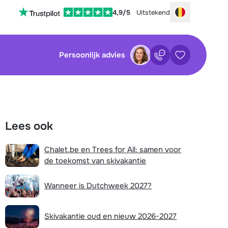
4,9/5
Uitstekend
Choose your
Persoonlijk advies
Contact
Bewaarde ac
sluiten
sluiten
×
×
Lees ook
tenservice is op dit moment helaas
Nog geen bewaarde accommodaties
 Je kan wel alvast de volgende opties
Chalet.be en Trees for All: samen voor
:
de toekomst van skivakantie
waarde zoekopdrachten
Vul het contactformulier in
Wanneer is Dutchweek 2027?
Mail naar info@chalet.be
Nog geen bewaarde zoekopdrachten
Stuur een WhatsApp-bericht
Skivakantie oud en nieuw 2026-2027