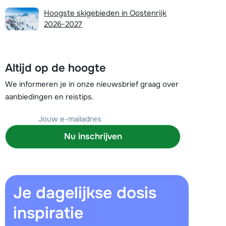
Plan een terugbelverzoek
Hoogste skigebieden in Oostenrijk
2026-2027
r vandaag om 09:00 uur.
Chat met wintersportspecialist
Altijd op de hoogte
Bel ons via 03 3037838
We informeren je in onze nieuwsbrief graag over
aanbiedingen en reistips.
Nu inschrijven
Je dagelijkse dosis
inspiratie