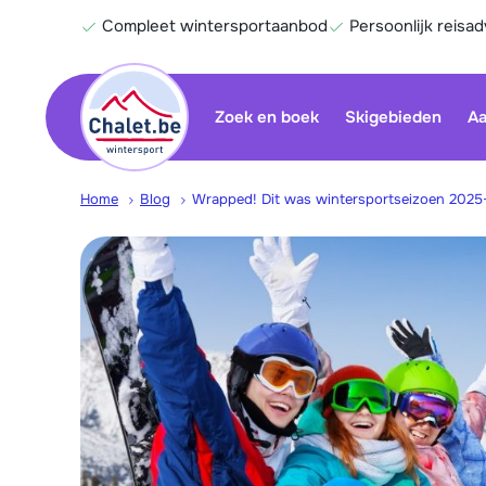
Compleet wintersportaanbod
Persoonlijk reisad
Zoek en boek
Skigebieden
Aa
Home
Blog
Wrapped! Dit was wintersportseizoen 202