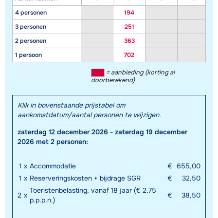
4 personen
194
3 personen
251
2 personen
363
1 persoon
702
= aanbieding (korting al
doorberekend)
Klik in bovenstaande prijstabel om
aankomstdatum/aantal personen te wijzigen.
zaterdag 12 december 2026 - zaterdag 19 december
2026 met 2 personen:
1
x
Accommodatie
€
655,00
1
x
Reserveringskosten + bijdrage SGR
€
32,50
Toeristenbelasting, vanaf 18 jaar (€ 2,75
2
x
€
38,50
p.p.p.n.)