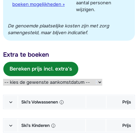
aantal personen
boeken mogelijkheden »
wijzigen.
De genoemde plaatselijke kosten zijn met zorg
samengesteld, maar blijven indicatief.
Extra te boeken
Bereken prijs incl. extra's
Ski's Volwassenen
Prijs
Excellent (Excellence) Ski's +
afhankelijk
Schoenen + Stokken (6/7 dagen)
van week
Ski's Kinderen
Prijs
Excellent (Excellence) Ski's +
afhankelijk