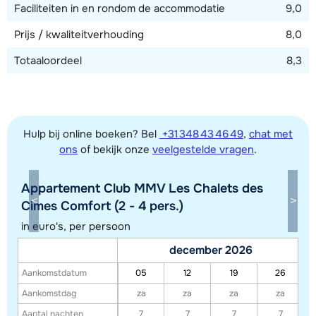
Faciliteiten in en rondom de accommodatie
9,0
Prijs / kwaliteitverhouding
8,0
Totaaloordeel
8,3
Hulp bij online boeken? Bel
+31 348 43 46 49
,
chat met
ons
of bekijk onze
veelgestelde vragen
.
Appartement Club MMV Les Chalets des
Cimes Comfort (2 - 4 pers.)
in euro's, per persoon
Toon alle accommodaties in dit gebied
december 2026
Deze kaart geeft een indicatie van de ligging van onze accommodaties. De
Aankomstdatum
05
12
19
26
exacte locatie kan enigszins afwijken.
Aankomstdag
za
za
za
za
Aantal nachten
7
7
7
7