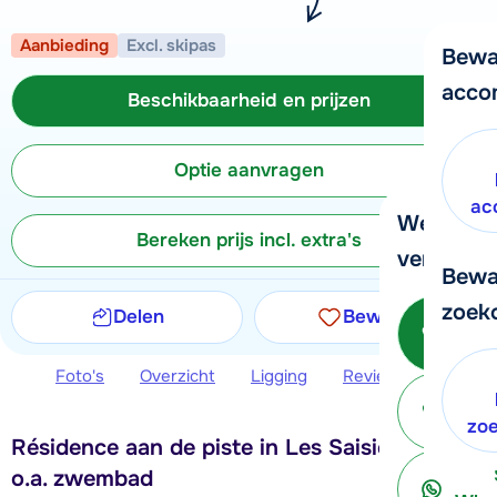
Aanbieding
Excl. skipas
Bewa
acco
Beschikbaarheid en prijzen
Optie aanvragen
ac
We helpe
Bereken prijs incl. extra's
verder!
Bewa
zoek
Delen
Bewaren
Be
Foto's
Overzicht
Ligging
Reviews
Beschi
ter
zo
Résidence aan de piste in Les Saisies, met
o.a. zwembad