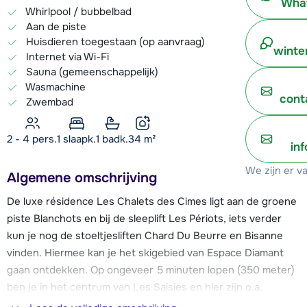
What
Whirlpool / bubbelbad
Aan de piste
Huisdieren toegestaan (op aanvraag)
winte
Internet via Wi-Fi
Sauna (gemeenschappelijk)
Wasmachine
cont
Zwembad
2 - 4 pers.
1
slaapk.
1 badk.
34
m²
in
We zijn er v
Algemene omschrijving
De luxe résidence Les Chalets des Cimes ligt aan de groene
piste Blanchots en bij de sleeplift Les Périots, iets verder
kun je nog de stoeltjesliften Chard Du Beurre en Bisanne
vinden. Hiermee kan je het skigebied van Espace Diamant
gaan ontdekken. Op ongeveer 5 minuten lopen (350 meter)
ben je in het centrum van Les Saisies en hier zijn o.a.
barretjes, restaurants, (sport)winkels en een skischool. Les