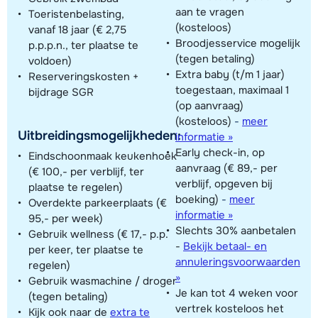
aan te vragen
Toeristenbelasting,
(kosteloos)
vanaf 18 jaar (€ 2,75
Broodjesservice mogelijk
p.p.p.n., ter plaatse te
(tegen betaling)
voldoen)
Extra baby (t/m 1 jaar)
Reserveringskosten +
toegestaan, maximaal 1
bijdrage SGR
(op aanvraag)
(kosteloos)
-
meer
Uitbreidingsmogelijkheden:
informatie »
Early check-in, op
Eindschoonmaak keukenhoek
aanvraag (€ 89,- per
(€ 100,- per verblijf, ter
verblijf, opgeven bij
plaatse te regelen)
boeking)
-
meer
Overdekte parkeerplaats (€
informatie »
95,- per week)
Slechts 30% aanbetalen
Gebruik wellness (€ 17,- p.p.
-
Bekijk betaal- en
per keer, ter plaatse te
annuleringsvoorwaarden
regelen)
»
Gebruik wasmachine / droger
Je kan tot 4 weken voor
(tegen betaling)
vertrek kosteloos het
Kijk ook naar de
extra te