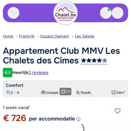
Contact
Bewaa
Home
Frankrijk
Espace Diamant
Les Saisies
Appartement Club MMV Les
Chalets des
Cimes
Heerlijk
3 reviews
8,3
Klantwaardering
Comfort
1
/
1
2 - 4
1
slaapk.
1
badk.
34
m²
1 week vanaf
€ 726
per accommodatie