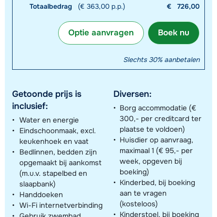
Totaalbedrag
(€ 363,00 p.p.)
€
726,00
Optie aanvragen
Boek nu
Slechts 30% aanbetalen
Getoonde prijs is
Diversen:
inclusief:
Borg accommodatie (€
300,- per creditcard ter
Water en energie
plaatse te voldoen)
Eindschoonmaak, excl.
Huisdier op aanvraag,
keukenhoek en vaat
maximaal 1 (€ 95,- per
Bedlinnen, bedden zijn
week, opgeven bij
opgemaakt bij aankomst
boeking)
(m.u.v. stapelbed en
Kinderbed, bij boeking
slaapbank)
aan te vragen
Handdoeken
(kosteloos)
Wi-Fi internetverbinding
Kinderstoel, bij boeking
Gebruik zwembad