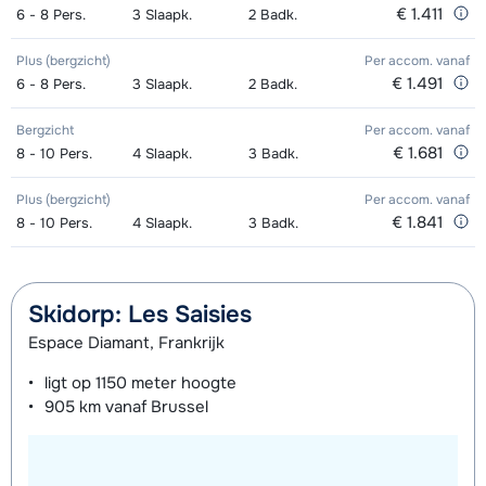
+ Stokken (8 dagen)
van week
van week
€ 1.411
6 - 8
Pers.
3
Slaapk.
2
Badk.
Goud (Sensation) Schoenen (8
afhankelijk
Toekomst (Espoir) Ski's + Stokken (8
afhankelijk
Plus (bergzicht)
Per accom.
vanaf
dagen)
van week
dagen)
van week
€ 1.491
6 - 8
Pers.
3
Slaapk.
2
Badk.
Zilver (Evolution) Ski's + Schoenen +
afhankelijk
Toekomst (Espoir) Schoenen (8
afhankelijk
Bergzicht
Per accom.
vanaf
€ 1.681
8 - 10
Stokken (8 dagen)
Pers.
4
Slaapk.
3
Badk.
van week
dagen)
van week
Zilver (Evolution) Ski's + Stokken (8
afhankelijk
Plus (bergzicht)
Per accom.
vanaf
Mini Kid Ski's + Stokken + Schoenen
afhankelijk
€ 1.841
8 - 10
Pers.
4
Slaapk.
3
Badk.
dagen)
van week
(8 dagen)
van week
Zilver (Evolution) Schoenen (8
afhankelijk
Mini Kid Ski's + Stokken (8 dagen)
afhankelijk
Skidorp: Les Saisies
dagen)
van week
van week
Espace Diamant, Frankrijk
Mini Kid Schoenen (8 dagen)
afhankelijk
ligt op
1150 meter
hoogte
van week
905 km
vanaf Brussel