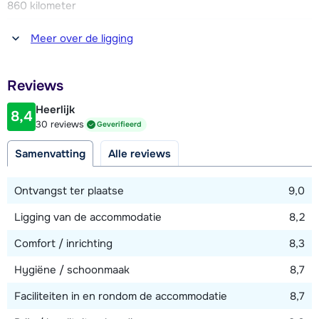
860 kilometer
Afstand tot winkel(s)
Meer over de ligging
1200 meter
Afstand tot restaurant of bar
Reviews
500 meter
Heerlijk
8,4
Afstand tot piste
30 reviews
Geverifieerd
800 meter
Samenvatting
Alle reviews
Afstand tot skilift
800 meter (Hartkaiserbahn)
Ontvangst ter plaatse
9,0
Afstand tot loipe
Ligging van de accommodatie
8,2
1500 meter
Comfort / inrichting
8,3
Hygiëne / schoonmaak
8,7
Bekijk kaart
Faciliteiten in en rondom de accommodatie
8,7