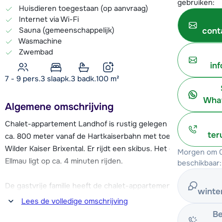
gebruiken:
Huisdieren toegestaan (op aanvraag)
Internet via Wi-Fi
Sauna (gemeenschappelijk)
cont
Wasmachine
Zwembad
in
7 - 9 pers.
3
slaapk.
3 badk.
100
m²
What
Algemene omschrijving
Chalet-appartement Landhof is rustig gelegen in Ellmau, op
ter
ca. 800 meter vanaf de Hartkaiserbahn met toegang tot
Wilder Kaiser Brixental. Er rijdt een skibus. Het centrum van
Morgen om 0
Ellmau ligt op ca. 4 minuten rijden.
beschikbaar:
De gastvrije familie heeft de chalet-appartementen gezellig
winte
en met oog voor detail ingericht. Na een dag op de piste kan
Lees de volledige omschrijving
je heerlijk ontspannen in de wellnessruimte met o.a. Finse
Be