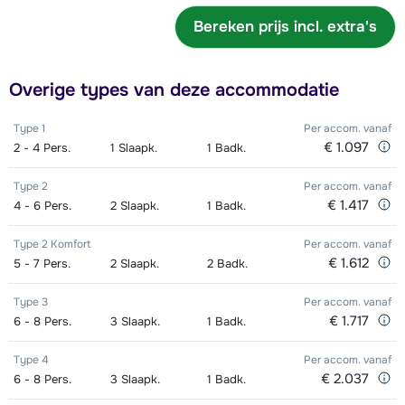
Zilver Snowboard + Boots (6/7
€ 126,00
Goud Ski's + Schoenen + Stokken
€ 165,00
jaar
Bereken prijs incl. extra's
dagen)
(8 dagen)
Junior Boots (6/7 dagen)
€ 23,50
Junior Schoenen (8 dagen)
€ 25,50
Zilver Snowboard (6/7 dagen)
€ 97,50
Goud Ski's + Stokken (8 dagen)
Junior Snowboard + Boots (8
€ 127,50
€ 77,50
Overige types van deze accommodatie
dagen)
Zilver Boots (6/7 dagen)
€ 44,00
Goud Schoenen (8 dagen)
€ 60,00
Type 1
Per accom.
vanaf
Junior Snowboard (8 dagen)
€ 60,00
Goud Snowboard + Boots (8 dagen)
€ 165,00
Zilver Ski's + Schoenen + Stokken
€ 1.097
€ 142,50
2 - 4
Pers.
1
Slaapk.
1
Badk.
(8 dagen)
Junior Boots (8 dagen)
€ 28,50
Goud Snowboard (8 dagen)
€ 127,50
Type 2
Per accom.
vanaf
€ 1.417
4 - 6
Pers.
2
Slaapk.
1
Badk.
Zilver Ski's + Stokken (8 dagen)
€ 112,00
Goud Boots (8 dagen)
€ 60,00
Type 2 Komfort
Per accom.
vanaf
Zilver Schoenen (8 dagen)
€ 50,00
Zilver Snowboard + Boots (8 dagen)
€ 142,50
€ 1.612
5 - 7
Pers.
2
Slaapk.
2
Badk.
Zilver Snowboard (8 dagen)
€ 112,00
Type 3
Per accom.
vanaf
€ 1.717
6 - 8
Pers.
3
Slaapk.
1
Badk.
Zilver Boots (8 dagen)
€ 50,00
Type 4
Per accom.
vanaf
€ 2.037
6 - 8
Pers.
3
Slaapk.
1
Badk.