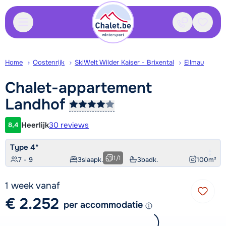
Contact
Bewaa
Home
Oostenrijk
SkiWelt Wilder Kaiser - Brixental
Ellmau
Chalet-appartement
Landhof
Heerlijk
30 reviews
8,4
Klantwaardering
Type 4*
1
/
1
7 - 9
3
slaapk.
3
badk.
100
m²
1 week vanaf
€ 2.252
per accommodatie