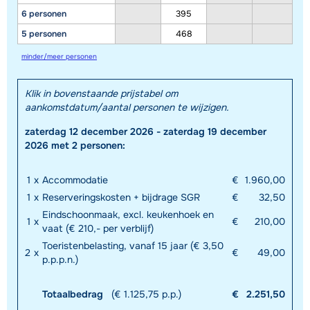
6 personen
395
5 personen
468
minder/meer personen
Klik in bovenstaande prijstabel om
aankomstdatum/aantal personen te wijzigen.
zaterdag 12 december 2026 - zaterdag 19 december
2026 met 2 personen:
1
x
Accommodatie
€
1.960,00
1
x
Reserveringskosten + bijdrage SGR
€
32,50
Eindschoonmaak, excl. keukenhoek en
1
x
€
210,00
vaat (€ 210,- per verblijf)
Toeristenbelasting, vanaf 15 jaar (€ 3,50
2
x
€
49,00
p.p.p.n.)
Totaalbedrag
(€ 1.125,75 p.p.)
€
2.251,50