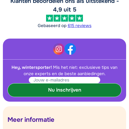
Klanten beoordelen ons als uitstekend -
4,9 uit 5
Gebaseerd op
615 reviews
Hey, wintersporter!
Mis het niet: exclusieve tips van
onze experts en de beste aanbiedingen.
Nu inschrijven
Meer informatie