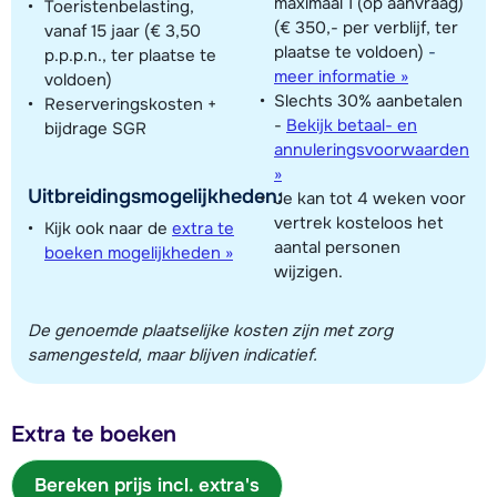
maximaal 1 (op aanvraag)
Toeristenbelasting,
(€ 350,- per verblijf, ter
vanaf 15 jaar (€ 3,50
plaatse te voldoen)
-
p.p.p.n., ter plaatse te
meer informatie »
voldoen)
Slechts 30% aanbetalen
Reserveringskosten +
-
Bekijk betaal- en
bijdrage SGR
annuleringsvoorwaarden
»
Uitbreidingsmogelijkheden:
Je kan tot 4 weken voor
vertrek kosteloos het
Kijk ook naar de
extra te
aantal personen
boeken mogelijkheden »
wijzigen.
De genoemde plaatselijke kosten zijn met zorg
samengesteld, maar blijven indicatief.
Extra te boeken
Bereken prijs incl. extra's