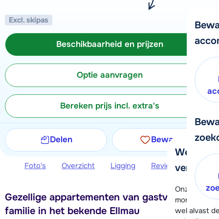
Excl. skipas
Bewa
acco
Beschikbaarheid en prijzen
Optie aanvragen
ac
Bereken prijs incl. extra's
Bewa
zoek
Delen
Bewaren
We helpe
Foto's
Overzicht
Ligging
Reviews
Beschi
verder!
zo
Onze klanten
Gezellige appartementen van gastvrije
moment hela
familie in het bekende Ellmau
wel alvast d