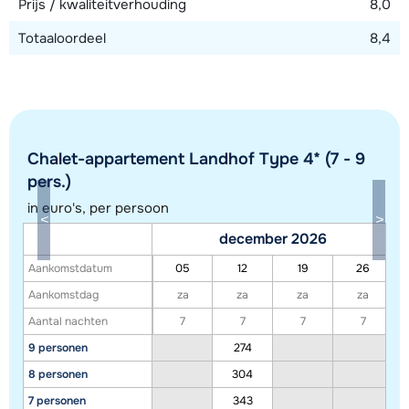
Prijs / kwaliteitverhouding
8,0
Totaaloordeel
8,4
Chalet-appartement Landhof Type 4* (7 - 9
pers.)
in euro's, per persoon
december 2026
Aankomstdatum
05
12
19
26
Toon alle accommodaties in dit gebied
Aankomstdag
za
za
za
za
Deze kaart geeft een indicatie van de ligging van onze accommodaties. De
Aantal nachten
7
7
7
7
exacte locatie kan enigszins afwijken.
9 personen
274
8 personen
304
7 personen
343