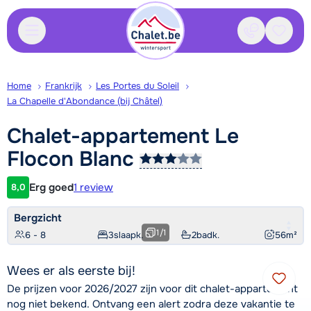
Contact
Bewaa
Home
Frankrijk
Les Portes du Soleil
La Chapelle d'Abondance (bij Châtel)
Chalet-appartement Le
Flocon
Blanc
Erg goed
1 review
8,0
Klantwaardering
Bergzicht
1
/
1
6 - 8
3
slaapk.
2
badk.
56
m²
Wees er als eerste bij!
De prijzen voor 2026/2027 zijn voor dit chalet-appartement
nog niet bekend. Ontvang een alert zodra deze vakantie te