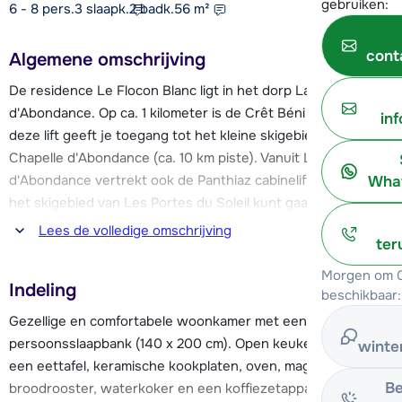
gebruiken:
6 - 8 pers.
3
slaapk.
2 badk.
56
m²
cont
Algemene omschrijving
De residence Le Flocon Blanc ligt in het dorp La Chapelle
d'Abondance. Op ca. 1 kilometer is de Crêt Béni stoeltjeslift,
in
deze lift geeft je toegang tot het kleine skigebied van La
Chapelle d'Abondance (ca. 10 km piste). Vanuit La Chapelle
d'Abondance vertrekt ook de Panthiaz cabinelift, waarmee je
What
het skigebied van Les Portes du Soleil kunt gaan ontdekken,
deze lift is op ca. 1,2 kilometer van de chalet-appartementen.
Lees de volledige omschrijving
ter
In de directe omgeving van de résidence vertrekt een
skibus.
Morgen om 0
Indeling
beschikbaar:
De dichtstbijzijnde winkels, restaurants en bars vind je al op
Gezellige en comfortabele woonkamer met een 2-
100 meter afstand. Verder vind je in het dorp o.a. een
persoonsslaapbank (140 x 200 cm). Open keuken met o.a.
winte
supermarkt, skischool en skiverhuur. Voor meer
een eettafel, keramische kookplaten, oven, magnetron,
voorzieningen kun je uitwijken naar het op 5 km afstand
Be
broodrooster, waterkoker en een koffiezetapparaat.