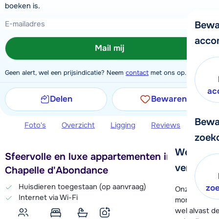
boeken is.
Bewa
acco
Mail mij
Geen alert, wel een prijsindicatie? Neem
contact
met ons op.
ac
Delen
Bewaren
Bewa
Foto's
Overzicht
Ligging
Reviews
Extra 
zoek
We helpe
Sfeervolle en luxe appartementen in La
verder!
Chapelle d'Abondance
Huisdieren toegestaan (op aanvraag)
zo
Onze klanten
Internet via Wi-Fi
moment hela
wel alvast d