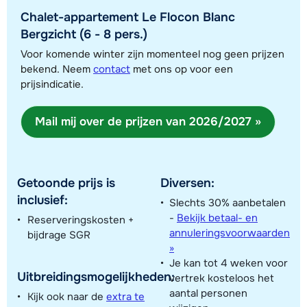
Chalet-appartement Le Flocon Blanc
Bergzicht (6 - 8 pers.)
Voor komende winter zijn momenteel nog geen prijzen
Toon alle accommodaties in dit gebied
bekend. Neem
contact
met ons op voor een
prijsindicatie.
Deze kaart geeft een indicatie van de ligging van onze accommodaties. De
exacte locatie kan enigszins afwijken.
Mail mij over de prijzen van 2026/2027 »
Getoonde prijs is
Diversen:
inclusief:
Slechts 30% aanbetalen
-
Bekijk betaal- en
Reserveringskosten +
annuleringsvoorwaarden
bijdrage SGR
»
Je kan tot 4 weken voor
Uitbreidingsmogelijkheden:
vertrek kosteloos het
aantal personen
Kijk ook naar de
extra te