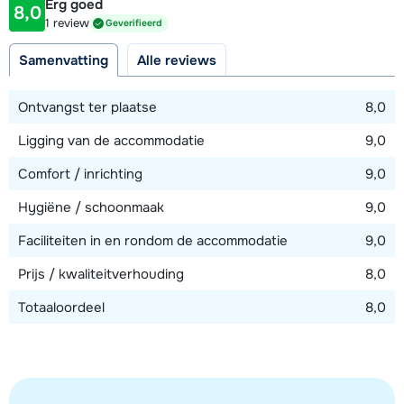
Erg goed
8,0
Afstand tot piste
1 review
Geverifieerd
1000 meter
Samenvatting
Alle reviews
Afstand tot skilift
1000 meter (Crêt Béni)
Ontvangst ter plaatse
8,0
Ligging van de accommodatie
9,0
Bekijk kaart
Comfort / inrichting
9,0
Hygiëne / schoonmaak
9,0
Faciliteiten in en rondom de accommodatie
9,0
Prijs / kwaliteitverhouding
8,0
Totaaloordeel
8,0