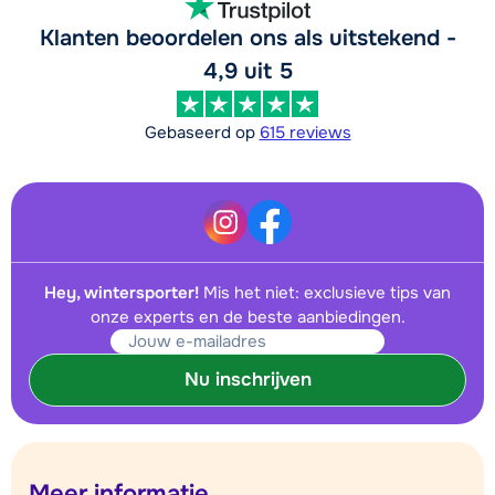
Klanten beoordelen ons als uitstekend -
4,9 uit 5
Gebaseerd op
615 reviews
Hey, wintersporter!
Mis het niet: exclusieve tips van
onze experts en de beste aanbiedingen.
Nu inschrijven
Meer informatie