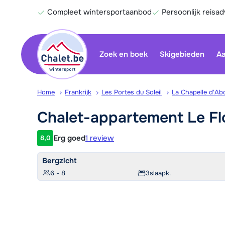
Compleet wintersportaanbod
Persoonlijk reisad
Zoek en boek
Skigebieden
Aa
Home
Frankrijk
Les Portes du Soleil
La Chapelle d'Abo
Chalet-appartement Le F
Erg goed
1 review
8,0
Klantwaardering
Bergzicht
6 - 8
3
slaapk.