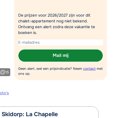
Plan een terugbelverzoek
De prijzen voor 2026/2027 zijn voor dit
r vandaag om 09:00 uur.
chalet-appartement nog niet bekend.
Chat met wintersportspecialist
Ontvang een alert zodra deze vakantie te
boeken is.
Bel ons via 03 3037838
Mail mij
Geen alert, wel een prijsindicatie? Neem
contact
met
15
ons op.
oto's
Skidorp: La Chapelle