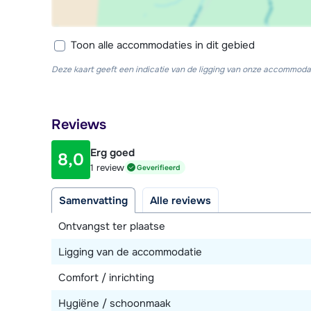
Toon alle accommodaties in dit gebied
Deze kaart geeft een indicatie van de ligging van onze accommodat
Reviews
Erg goed
8,0
1 review
Geverifieerd
Samenvatting
Alle reviews
Ontvangst ter plaatse
Ligging van de accommodatie
Comfort / inrichting
Hygiëne / schoonmaak