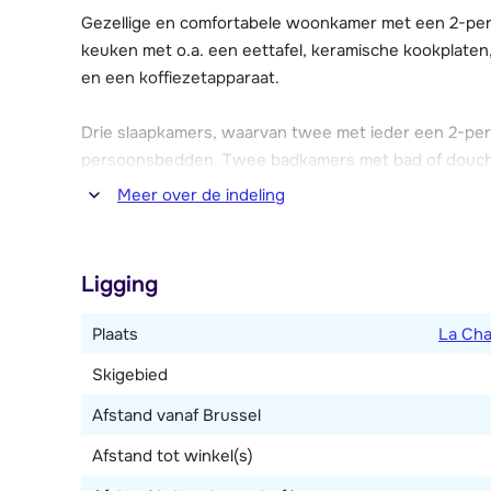
zwembad en een schaatsbaan beschikt.
Gezellige en comfortabele woonkamer met een 2-per
keuken met o.a. een eettafel, keramische kookplate
Le Flocon Blanc heeft sfeervolle en luxe apparteme
en een koffiezetapparaat.
en Wi-Fi. Eén parkeerplaats in de parkeergarage per
Extra parkeerplaatsen zijn op basis van beschikbaarh
Drie slaapkamers, waarvan twee met ieder een 2-pe
persoonsbedden. Twee badkamers met bad of douche.
met bergzicht.
Meer over de indeling
Ligging
Plaats
La Cha
Skigebied
Afstand vanaf Brussel
Afstand tot winkel(s)