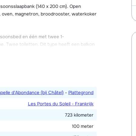
soonsslaapbank (140 x 200 cm). Open
n, oven, magnetron, broodrooster, waterkoker
nten. De appartementen hebben een skilocker
 appartement (maximale hoogte: 2.05 meter).
eid bij aankomst te reserveren.
rsoonsbed en één met twee 1-
 Twee toiletten. Dit type heeft een balkon
pelle d'Abondance (bij Châtel)
-
Plattegrond
Les Portes du Soleil - Frankrijk
723 kilometer
100 meter