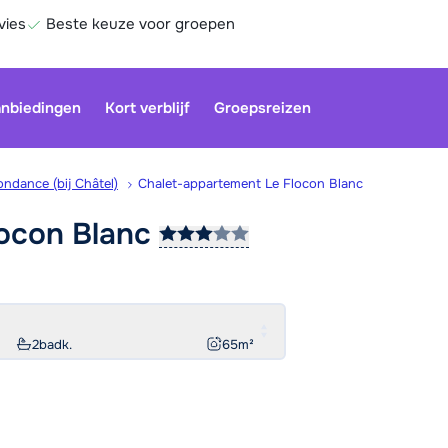
vies
Beste keuze voor groepen
nbiedingen
Kort verblijf
Groepsreizen
ndance (bij Châtel)
Chalet-appartement Le Flocon Blanc
locon
Blanc
Onze klan
gesloten.
gebruiken
Be
2
badk.
65
m²