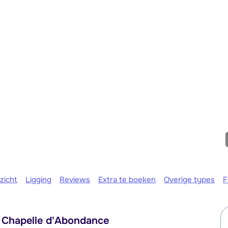
We zijn e
zicht
Ligging
Reviews
Extra te boeken
Overige types
F
a Chapelle d'Abondance