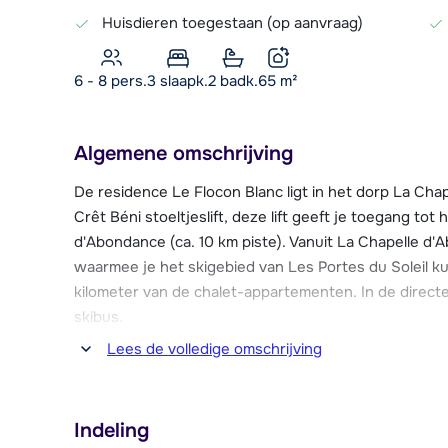
Huisdieren toegestaan (op aanvraag)
6 - 8 pers.
3
slaapk.
2 badk.
65
m²
Algemene omschrijving
De residence Le Flocon Blanc ligt in het dorp La Chap
Crêt Béni stoeltjeslift, deze lift geeft je toegang tot
d'Abondance (ca. 10 km piste). Vanuit La Chapelle d'A
waarmee je het skigebied van Les Portes du Soleil kun
kilometer van de chalet-appartementen. In de direct
skibus.
Lees de volledige omschrijving
De dichtstbijzijnde winkels, restaurants en bars vind 
het dorp o.a. een supermarkt, skischool en skiverhuu
naar het op 5 km afstand gelegen Châtel, dat naast 
Indeling
restaurants en uitgaansgelegenheden ook over facil