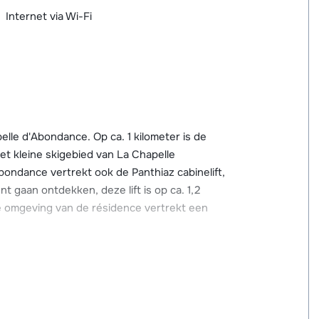
Internet via Wi-Fi
elle d'Abondance. Op ca. 1 kilometer is de
 het kleine skigebied van La Chapelle
bondance vertrekt ook de Panthiaz cabinelift,
t gaan ontdekken, deze lift is op ca. 1,2
e omgeving van de résidence vertrekt een
je al op 100 meter afstand. Verder vind je in
r. Voor meer voorzieningen kun je uitwijken
een uitgebreid aanbod aan winkels,
iteiten als een wellnesscentrum met overdekt