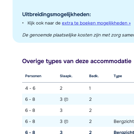
Uitbreidingsmogelijkheden:
Kijk ook naar de
extra te boeken mogelijkheden »
De genoemde plaatselijke kosten zijn met zorg sameng
Overige types van deze accommodatie
Personen
Slaapk.
Badk.
Type
4 - 6
2
1
6 - 8
3
2
6 - 8
3
2
6 - 8
3
2
Bergzicht
6 - 8
3
2
Bergzich