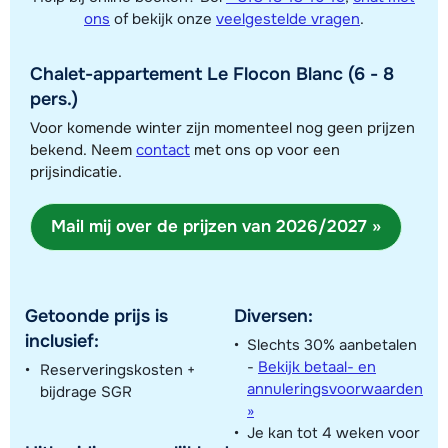
ons
of bekijk onze
veelgestelde vragen
.
Chalet-appartement Le Flocon Blanc (6 - 8
Toon alle accommodaties in dit gebied
pers.)
Deze kaart geeft een indicatie van de ligging van onze accommodaties. De
Voor komende winter zijn momenteel nog geen prijzen
bekend. Neem
contact
met ons op voor een
exacte locatie kan enigszins afwijken.
prijsindicatie.
Mail mij over de prijzen van 2026/2027 »
Getoonde prijs is
Diversen:
inclusief:
Slechts 30% aanbetalen
-
Bekijk betaal- en
Reserveringskosten +
annuleringsvoorwaarden
bijdrage SGR
»
Je kan tot 4 weken voor