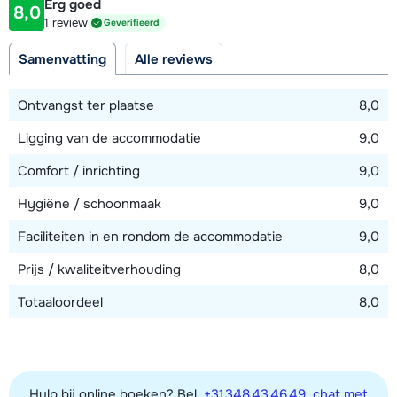
Erg goed
8,0
Afstand tot piste
1 review
Geverifieerd
1000 meter
Samenvatting
Alle reviews
Afstand tot skilift
1000 meter (Crêt Béni)
Ontvangst ter plaatse
8,0
Ligging van de accommodatie
9,0
Bekijk kaart
Comfort / inrichting
9,0
Hygiëne / schoonmaak
9,0
Faciliteiten in en rondom de accommodatie
9,0
Prijs / kwaliteitverhouding
8,0
Totaaloordeel
8,0
Hulp bij online boeken? Bel
+31 348 43 46 49
,
chat met