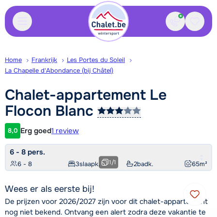
Contact
Bewaa
Home
Frankrijk
Les Portes du Soleil
La Chapelle d'Abondance (bij Châtel)
Chalet-appartement Le
Flocon
Blanc
Erg goed
1 review
8,0
Klantwaardering
6 - 8 pers.
1
/
1
6 - 8
3
slaapk.
2
badk.
65
m²
Wees er als eerste bij!
De prijzen voor 2026/2027 zijn voor dit chalet-appartement
nog niet bekend. Ontvang een alert zodra deze vakantie te