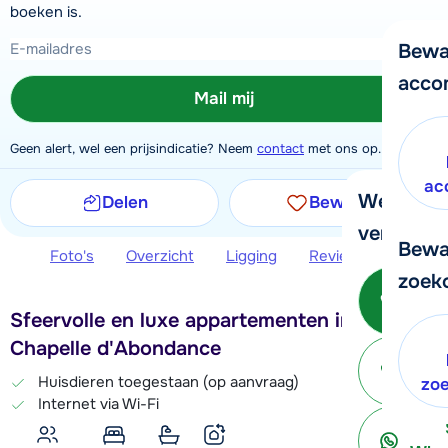
boeken is.
Bewa
acco
Mail mij
Geen alert, wel een prijsindicatie? Neem
contact
met ons op.
ac
We helpe
Delen
Bewaren
verder!
Bewa
Foto's
Overzicht
Ligging
Reviews
Extra 
zoek
Be
Sfeervolle en luxe appartementen in La
Chapelle d'Abondance
Huisdieren toegestaan (op aanvraag)
ter
zo
Internet via Wi-Fi