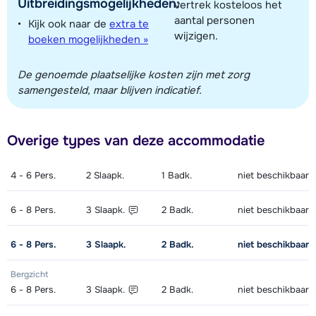
Uitbreidingsmogelijkheden:
vertrek kosteloos het
aantal personen
Kijk ook naar de
extra te
wijzigen.
boeken mogelijkheden »
De genoemde plaatselijke kosten zijn met zorg
samengesteld, maar blijven indicatief.
Overige types van deze accommodatie
4 - 6
Pers.
2
Slaapk.
1
Badk.
niet beschikbaar
6 - 8
Pers.
3
Slaapk.
2
Badk.
niet beschikbaar
6 - 8
Pers.
3
Slaapk.
2
Badk.
niet beschikbaar
Bergzicht
6 - 8
Pers.
3
Slaapk.
2
Badk.
niet beschikbaar