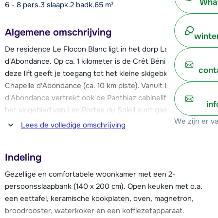
What
6 - 8 pers.
3
slaapk.
2 badk.
65
m²
Algemene omschrijving
winte
De residence Le Flocon Blanc ligt in het dorp La Chapelle
d'Abondance. Op ca. 1 kilometer is de Crêt Béni stoeltjeslift,
cont
deze lift geeft je toegang tot het kleine skigebied van La
Chapelle d'Abondance (ca. 10 km piste). Vanuit La Chapelle
d'Abondance vertrekt ook de Panthiaz cabinelift, waarmee je
in
het skigebied van Les Portes du Soleil kunt gaan ontdekken,
We zijn er v
deze lift is op ca. 1,2 kilometer van de chalet-appartementen.
Lees de volledige omschrijving
In de directe omgeving van de résidence vertrekt een
skibus.
Indeling
De dichtstbijzijnde winkels, restaurants en bars vind je al op
Gezellige en comfortabele woonkamer met een 2-
100 meter afstand. Verder vind je in het dorp o.a. een
persoonsslaapbank (140 x 200 cm). Open keuken met o.a.
supermarkt, skischool en skiverhuur. Voor meer
een eettafel, keramische kookplaten, oven, magnetron,
voorzieningen kun je uitwijken naar het op 5 km afstand
broodrooster, waterkoker en een koffiezetapparaat.