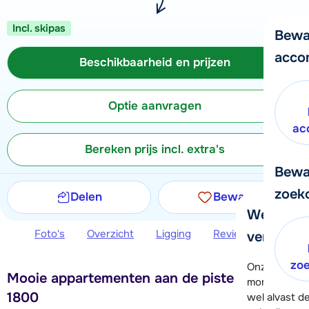
Incl. skipas
Bewa
acco
Beschikbaarheid en prijzen
Optie aanvragen
ac
Bereken prijs incl. extra's
Bewa
zoek
Delen
Bewaren
We helpe
Foto's
Overzicht
Ligging
Reviews
Beschi
verder!
zo
Onze klanten
Mooie appartementen aan de piste in Arc
moment hela
1800
wel alvast d