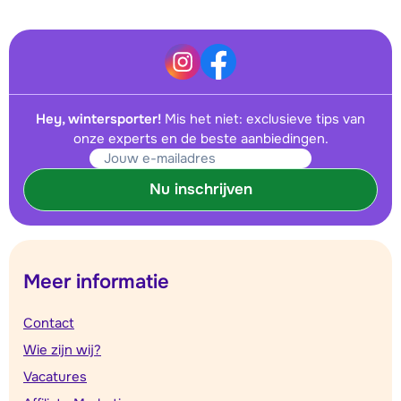
Hey, wintersporter!
Mis het niet: exclusieve tips van
onze experts en de beste aanbiedingen.
Nu inschrijven
Meer informatie
Contact
Wie zijn wij?
Vacatures