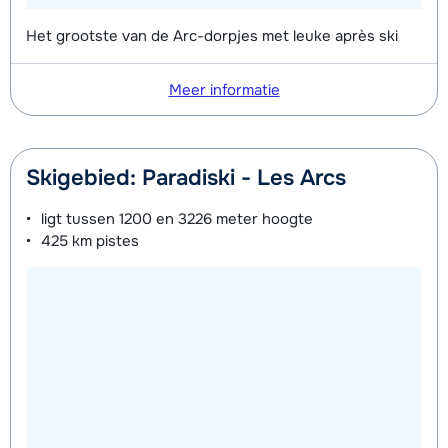
Zilver (Evolution) Ski's + Stokken (8
afhankelijk
Mini Kid Ski's + Stokken + Schoenen
afhankelijk
Het grootste van de Arc-dorpjes met leuke après ski
dagen)
van week
(8 dagen)
van week
Zilver (Evolution) Schoenen (8
afhankelijk
Mini Kid Ski's + Stokken (8 dagen)
afhankelijk
Meer informatie
dagen)
van week
van week
Mini Kid Schoenen (8 dagen)
afhankelijk
Skigebied: Paradiski - Les Arcs
van week
ligt tussen
1200 en 3226 meter
hoogte
425 km
pistes