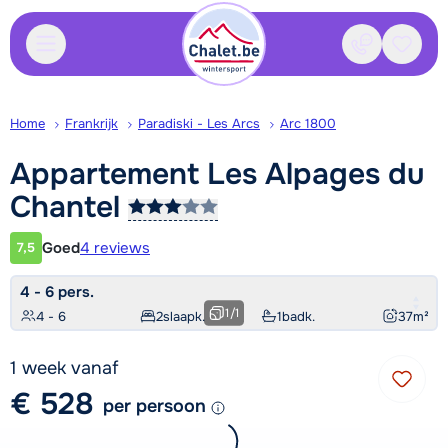
Contact
Bewaa
Home
Frankrijk
Paradiski - Les Arcs
Arc 1800
Appartement Les Alpages du
Chantel
Goed
4 reviews
7,5
Klantwaardering
4 - 6 pers.
1
/
1
4 - 6
2
slaapk.
1
badk.
37
m²
1 week vanaf
€ 528
per persoon