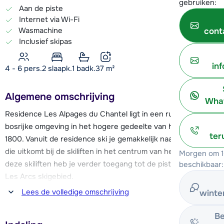
gebruiken:
Aan de piste
Internet via Wi-Fi
Wasmachine
cont
Inclusief skipas
in
4 - 6 pers.
2
slaapk.
1 badk.
37
m²
Algemene omschrijving
What
Residence Les Alpages du Chantel ligt in een rustige,
bosrijke omgeving in het hogere gedeelte van het dorp Arc
ter
1800. Vanuit de residence ski je gemakkelijk naar de skipiste,
die uitkomt bij de skiliften in het centrum van het dorp. Met
Morgen om 1
deze skiliften heb je verder toegang tot de pistes van het
beschikbaar:
Les Arcs skigebied.
Lees de volledige omschrijving
winte
In het centrum van Arc 1800 kun je terecht voor skischolen,
een supermarkt en meer restaurants, bars en
Be