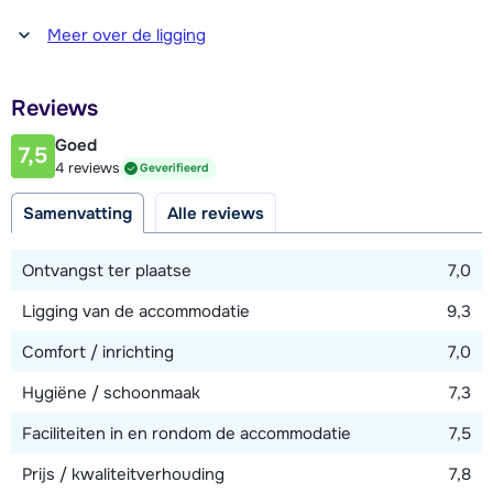
Afstand tot piste
Meer over de ligging
50 meter
Afstand tot skilift
Reviews
400 meter (via piste)
Goed
7,5
4 reviews
Geverifieerd
Bekijk kaart
Samenvatting
Alle reviews
Ontvangst ter plaatse
7,0
Ligging van de accommodatie
9,3
Comfort / inrichting
7,0
Hygiëne / schoonmaak
7,3
Faciliteiten in en rondom de accommodatie
7,5
Prijs / kwaliteitverhouding
7,8