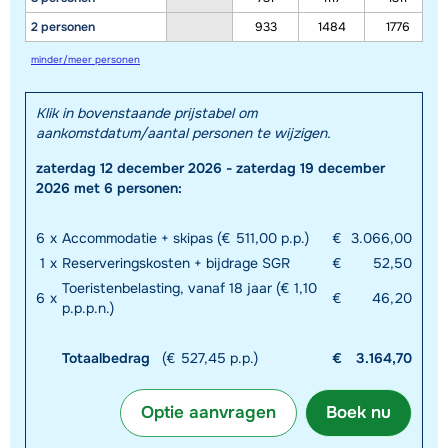
2 personen
933
1484
1776
minder/meer personen
Klik in bovenstaande prijstabel om
aankomstdatum/aantal personen te wijzigen.
zaterdag 12 december 2026 - zaterdag 19 december
2026 met 6 personen:
6
x
Accommodatie + skipas (€ 511,00 p.p.)
€
3.066,00
1
x
Reserveringskosten + bijdrage SGR
€
52,50
Toeristenbelasting, vanaf 18 jaar (€ 1,10
6
x
€
46,20
p.p.p.n.)
Totaalbedrag
(€ 527,45 p.p.)
€
3.164,70
Optie aanvragen
Boek nu