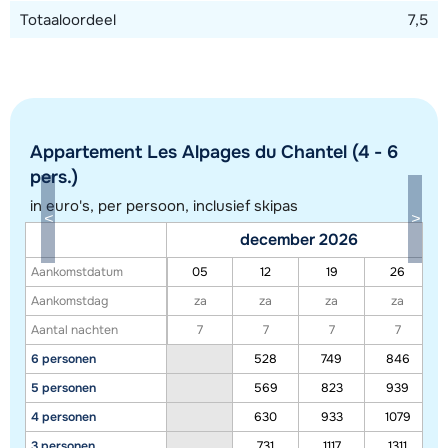
Totaaloordeel
7,5
Toon alle accommodaties in dit gebied
Deze kaart geeft een indicatie van de ligging van onze accommodaties. De
Appartement Les Alpages du Chantel (4 - 6
exacte locatie kan enigszins afwijken.
pers.)
in euro's, per persoon, inclusief skipas
december 2026
Aankomstdatum
05
12
19
26
Aankomstdag
za
za
za
za
Aantal nachten
7
7
7
7
6 personen
528
749
846
5 personen
569
823
939
4 personen
630
933
1079
3 personen
731
1117
1311