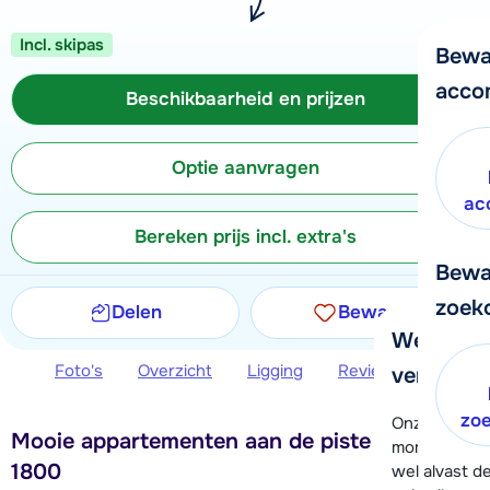
Incl. skipas
Bewa
acco
Beschikbaarheid en prijzen
Optie aanvragen
ac
Bereken prijs incl. extra's
Bewa
zoek
Delen
Bewaren
We helpe
Foto's
Overzicht
Ligging
Reviews
Beschi
verder!
zo
Onze klanten
Mooie appartementen aan de piste in Arc
moment hela
1800
wel alvast d