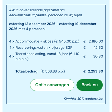
Klik in bovenstaande prijstabel om
aankomstdatum/aantal personen te wijzigen.
zaterdag 12 december 2026 - zaterdag 19 december
2026 met 4 personen:
4
x
Accommodatie + skipas (€ 545,00 p.p.)
€
2.180,00
1
x
Reserveringskosten + bijdrage SGR
€
42,50
Toeristenbelasting, vanaf 18 jaar (€ 1,10
4
x
€
30,80
p.p.p.n.)
Totaalbedrag
(€ 563,33 p.p.)
€
2.253,30
Optie aanvragen
Boek nu
Slechts 30% aanbetalen