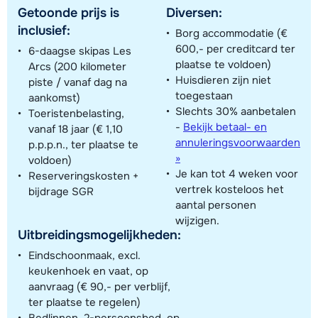
Getoonde prijs is
Diversen:
inclusief:
Borg accommodatie (€
600,- per creditcard ter
6-daagse skipas Les
plaatse te voldoen)
Arcs (200 kilometer
Huisdieren zijn niet
piste / vanaf dag na
toegestaan
aankomst)
Slechts 30% aanbetalen
Toeristenbelasting,
-
Bekijk betaal- en
vanaf 18 jaar (€ 1,10
annuleringsvoorwaarden
p.p.p.n., ter plaatse te
»
voldoen)
Je kan tot 4 weken voor
Reserveringskosten +
vertrek kosteloos het
bijdrage SGR
aantal personen
wijzigen.
Uitbreidingsmogelijkheden:
Eindschoonmaak, excl.
keukenhoek en vaat, op
aanvraag (€ 90,- per verblijf,
ter plaatse te regelen)
Bedlinnen, 2-persoonsbed, op