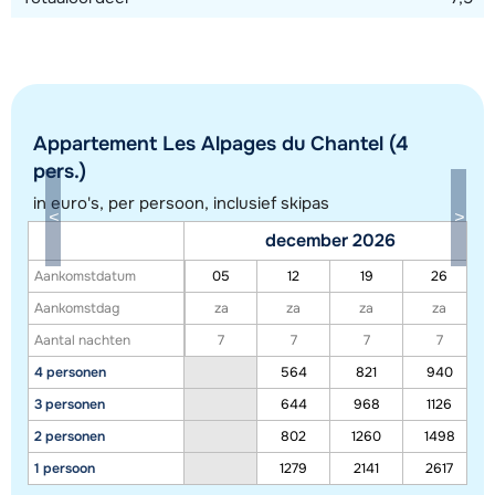
Toon alle accommodaties in dit gebied
Deze kaart geeft een indicatie van de ligging van onze accommodaties. De
Appartement Les Alpages du Chantel (4
exacte locatie kan enigszins afwijken.
pers.)
in euro's, per persoon, inclusief skipas
december 2026
Aankomstdatum
05
12
19
26
Aankomstdag
za
za
za
za
Aantal nachten
7
7
7
7
4 personen
564
821
940
3 personen
644
968
1126
2 personen
802
1260
1498
1 persoon
1279
2141
2617