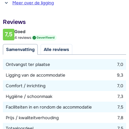
Afstand tot piste
Meer over de ligging
50 meter
Afstand tot skilift
Reviews
400 meter (via piste)
Goed
7,5
4 reviews
Geverifieerd
Bekijk kaart
Samenvatting
Alle reviews
Ontvangst ter plaatse
7,0
Ligging van de accommodatie
9,3
Comfort / inrichting
7,0
Hygiëne / schoonmaak
7,3
Faciliteiten in en rondom de accommodatie
7,5
Prijs / kwaliteitverhouding
7,8
Totaaloordeel
7,5