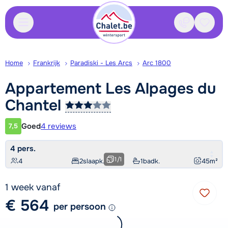
Contact
Bewaa
Home
Frankrijk
Paradiski - Les Arcs
Arc 1800
Appartement Les Alpages du
Chantel
Goed
4 reviews
7,5
Klantwaardering
4 pers.
1
/
1
4
2
slaapk.
1
badk.
45
m²
1 week vanaf
€ 564
per persoon