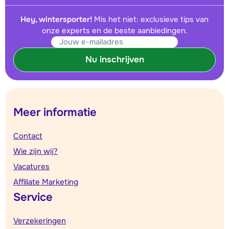
Hey, wintersporter!
Mis het niet: exclusieve tips van
onze experts en de beste aanbiedingen.
Nu inschrijven
Meer informatie
Contact
Wie zijn wij?
Vacatures
Affiliate Marketing
Service
Verzekeringen