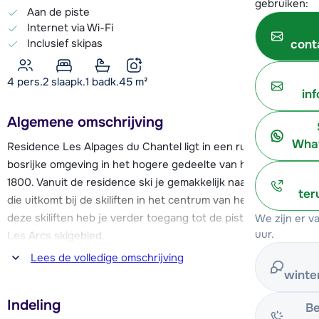
gebruiken:
Aan de piste
Internet via Wi-Fi
Inclusief skipas
cont
4 pers.
2
slaapk.
1 badk.
45
m²
in
Algemene omschrijving
What
Residence Les Alpages du Chantel ligt in een rustige,
bosrijke omgeving in het hogere gedeelte van het dorp Arc
1800. Vanuit de residence ski je gemakkelijk naar de skipiste,
ter
die uitkomt bij de skiliften in het centrum van het dorp. Met
deze skiliften heb je verder toegang tot de pistes van het
We zijn er 
uur.
Les Arcs skigebied.
Lees de volledige omschrijving
In het centrum van Arc 1800 kun je terecht voor skischolen,
winte
een supermarkt en meer restaurants, bars en
Indeling
(sport)winkels. De gondel Dahu die toegang geeft tot het
Be