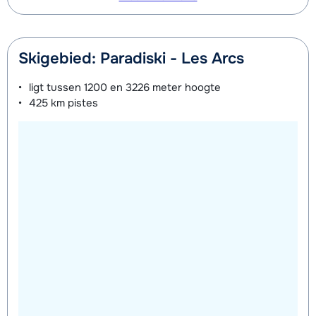
dagen)
van week
van week
Mini Kid Schoenen (8 dagen)
afhankelijk
Skigebied: Paradiski - Les Arcs
van week
ligt tussen
1200 en 3226 meter
hoogte
425 km
pistes