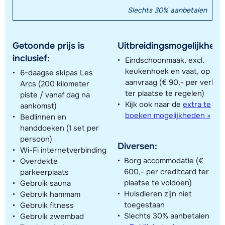
Slechts 30% aanbetalen
Getoonde prijs is
Uitbreidingsmogelijkhede
inclusief:
Eindschoonmaak, excl.
keukenhoek en vaat, op
6-daagse skipas Les
aanvraag (€ 90,- per verblijf
Arcs (200 kilometer
ter plaatse te regelen)
piste / vanaf dag na
Kijk ook naar de
extra te
aankomst)
boeken mogelijkheden »
Bedlinnen en
handdoeken (1 set per
persoon)
Diversen:
Wi-Fi internetverbinding
Borg accommodatie (€
Overdekte
600,- per creditcard ter
parkeerplaats
plaatse te voldoen)
Gebruik sauna
Huisdieren zijn niet
Gebruik hammam
toegestaan
Gebruik fitness
Slechts 30% aanbetalen
Gebruik zwembad