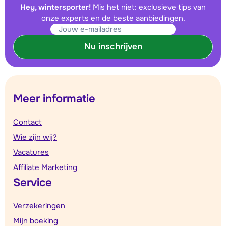
Hey, wintersporter!
Mis het niet: exclusieve tips van
onze experts en de beste aanbiedingen.
Nu inschrijven
Meer informatie
Contact
Wie zijn wij?
Vacatures
Affiliate Marketing
Service
Verzekeringen
Mijn boeking