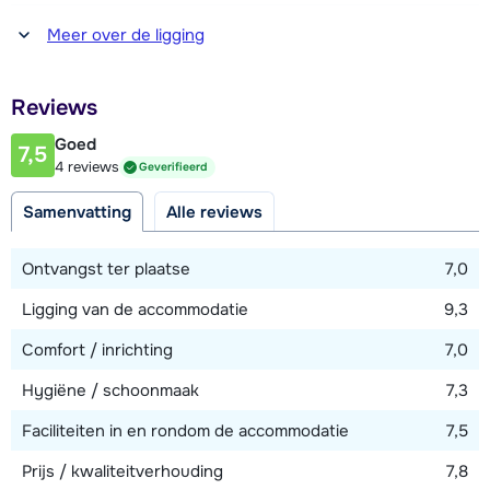
Afstand tot piste
Meer over de ligging
50 meter
Afstand tot skilift
Reviews
400 meter (via piste)
Goed
7,5
4 reviews
Geverifieerd
Bekijk kaart
Samenvatting
Alle reviews
Ontvangst ter plaatse
7,0
Ligging van de accommodatie
9,3
Comfort / inrichting
7,0
Hygiëne / schoonmaak
7,3
Faciliteiten in en rondom de accommodatie
7,5
Prijs / kwaliteitverhouding
7,8