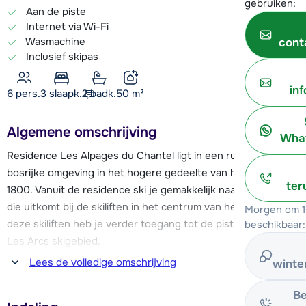
gebruiken:
Aan de piste
Internet via Wi-Fi
Wasmachine
cont
Inclusief skipas
in
6 pers.
3
slaapk.
2 badk.
50
m²
Algemene omschrijving
What
Residence Les Alpages du Chantel ligt in een rustige,
bosrijke omgeving in het hogere gedeelte van het dorp Arc
ter
1800. Vanuit de residence ski je gemakkelijk naar de skipiste,
die uitkomt bij de skiliften in het centrum van het dorp. Met
Morgen om 1
deze skiliften heb je verder toegang tot de pistes van het
beschikbaar:
Les Arcs skigebied.
Lees de volledige omschrijving
winte
In het centrum van Arc 1800 kun je terecht voor skischolen,
een supermarkt en meer restaurants, bars en
Be