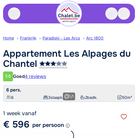
Contact
Bewaa
Home
Frankrijk
Paradiski - Les Arcs
Arc 1800
Appartement Les Alpages du
Chantel
Goed
4 reviews
7,5
Klantwaardering
6 pers.
1
/
1
6
3
slaapk.
2
badk.
50
m²
1 week vanaf
€ 596
per persoon