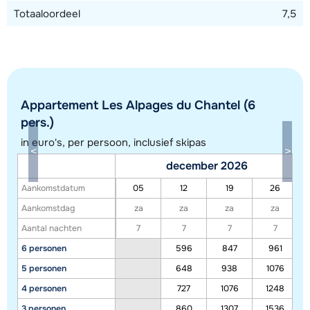
Totaaloordeel
7,5
Toon alle accommodaties in dit gebied
Deze kaart geeft een indicatie van de ligging van onze accommodaties. De
Appartement Les Alpages du Chantel (6
exacte locatie kan enigszins afwijken.
pers.)
in euro's, per persoon, inclusief skipas
december 2026
Aankomstdatum
05
12
19
26
Aankomstdag
za
za
za
za
Aantal nachten
7
7
7
7
6 personen
596
847
961
5 personen
648
938
1076
4 personen
727
1076
1248
3 personen
860
1307
1536