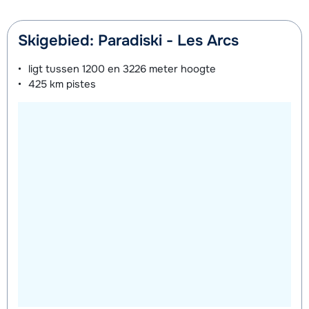
Mini Kid Schoenen (8 dagen)
afhankelijk
Skigebied: Paradiski - Les Arcs
van week
ligt tussen
1200 en 3226 meter
hoogte
425 km
pistes