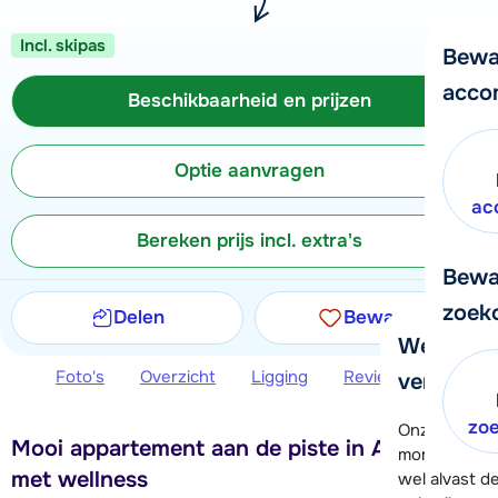
Incl. skipas
Bewa
acco
Beschikbaarheid en prijzen
Optie aanvragen
ac
Bereken prijs incl. extra's
Bewa
zoek
Delen
Bewaren
We helpe
Foto's
Overzicht
Ligging
Reviews
Beschi
verder!
zo
Onze klanten
Mooi appartement aan de piste in Arc 1800,
moment hela
met wellness
wel alvast d