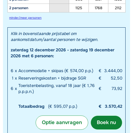
2 personen
1125
1768
2112
minder/meer personen
Klik in bovenstaande prijstabel om
aankomstdatum/aantal personen te wijzigen.
zaterdag 12 december 2026 - zaterdag 19 december
2026 met 6 personen:
6
x
Accommodatie + skipas (€ 574,00 p.p.)
€
3.444,00
1
x
Reserveringskosten + bijdrage SGR
€
52,50
Toeristenbelasting, vanaf 18 jaar (€ 1,76
6
x
€
73,92
p.p.p.n.)
Totaalbedrag
(€ 595,07 p.p.)
€
3.570,42
Optie aanvragen
Boek nu