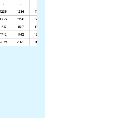
7
7
7
7
7
7
7
1236
1236
1103
955
795
703
915
1356
1356
1204
1034
852
753
994
1517
1517
1339
1142
929
820
1102
1742
1742
1529
1292
1037
913
1252
2079
2079
1813
1517
1198
1053
1477