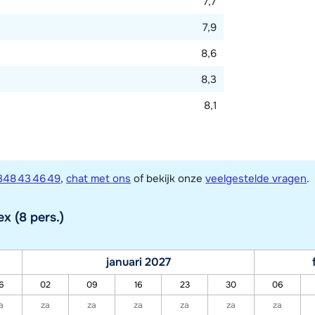
7,7
7,9
8,6
8,3
8,1
348 43 46 49
,
chat met ons
of bekijk onze
veelgestelde vragen
.
x (8 pers.)
januari 2027
6
02
09
16
23
30
06
a
za
za
za
za
za
za