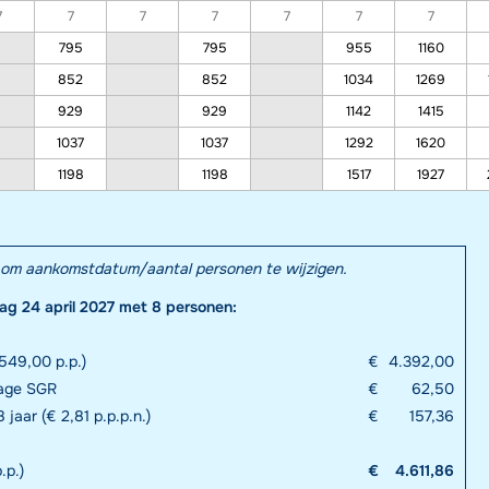
7
7
7
7
7
7
7
795
795
955
1160
852
852
1034
1269
929
929
1142
1415
1037
1037
1292
1620
1198
1198
1517
1927
el om aankomstdatum/aantal personen te wijzigen.
dag 24 april 2027 met 8 personen:
549,00 p.p.)
€
4.392,00
rage SGR
€
62,50
 jaar (€ 2,81 p.p.p.n.)
€
157,36
.p.)
€
4.611,86