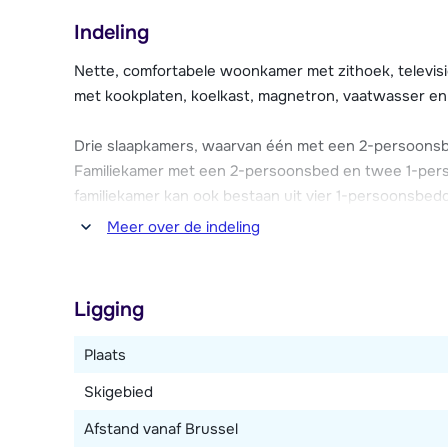
en eigen ski-locker met skischoendroger.
Indeling
Via de receptie is broodjesservice mogelijk en er is g
Nette, comfortabele woonkamer met zithoek, televisi
de parkeergarage (tegen betaling, vooraf te reserver
met kookplaten, koelkast, magnetron, vaatwasser en ko
Drie slaapkamers, waarvan één met een 2-persoons
Familiekamer met een 2-persoonsbed en twee 1-pe
familiekamer kan ook bestaan uit vier 1-persoonsb
en één met douche. Eén of twee toiletten.
Meer over de indeling
Dit type appartement is over twee verdiepingen verd
Ligging
Plaats
Skigebied
Afstand vanaf Brussel