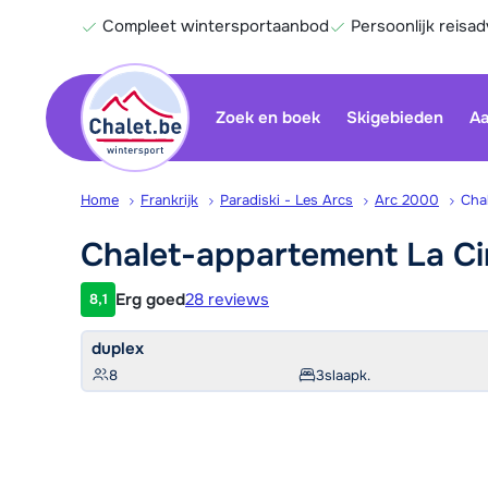
Compleet wintersportaanbod
Persoonlijk reisad
Zoek en boek
Skigebieden
Aa
Home
Frankrijk
Paradiski - Les Arcs
Arc 2000
Cha
Chalet-appartement La C
Erg goed
28 reviews
8,1
Klantwaardering
duplex
8
3
slaapk.