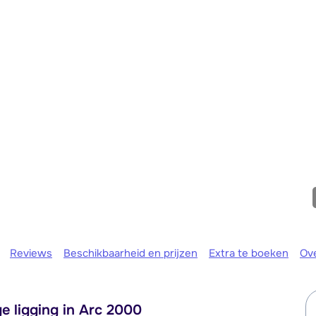
We zijn er
Reviews
Beschikbaarheid en prijzen
Extra te boeken
Ov
e ligging in Arc 2000