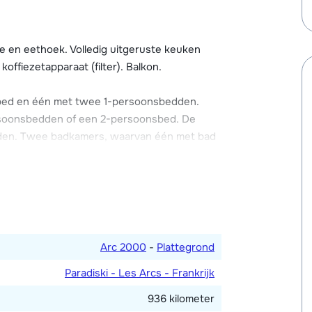
ratis Wi-Fi internetverbinding. Parkeren kan in
e en eethoek. Volledig uitgeruste keuken
en).
ffiezetapparaat (filter). Balkon.
bed en één met twee 1-persoonsbedden.
rsoonsbedden of een 2-persoonsbed. De
edden. Twee badkamers, waarvan één met bad
eeld.
Arc 2000
-
Plattegrond
Paradiski - Les Arcs - Frankrijk
936 kilometer