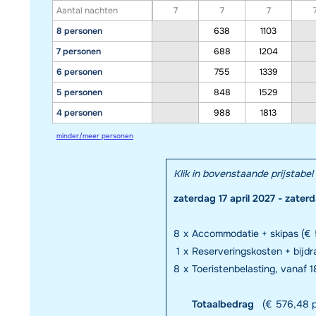
Aantal nachten
7
7
7
8 personen
638
1103
7 personen
688
1204
6 personen
755
1339
5 personen
848
1529
4 personen
988
1813
minder/meer personen
Klik in bovenstaande prijstab
zaterdag 17 april 2027 - zater
8
x
Accommodatie + skipas (€ 
1
x
Reserveringskosten + bijd
8
x
Toeristenbelasting, vanaf 18
Totaalbedrag
(€ 576,48 p