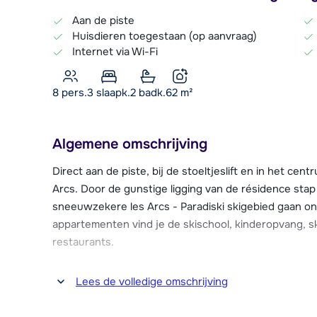
Aan de piste
Huisdieren toegestaan (op aanvraag)
Internet via Wi-Fi
8 pers.
3
slaapk.
2 badk.
62
m²
Algemene omschrijving
Direct aan de piste, bij de stoeltjeslift en in het ce
Arcs. Door de gunstige ligging van de résidence stap 
sneeuwzekere les Arcs - Paradiski skigebied gaan o
appartementen vind je de skischool, kinderopvang, s
restaurants.
Résidence La Cime des Arcs, onderdeel van het bek
Lees de volledige omschrijving
appartementen, variërend in grootte voor 2 tot 12 p
faciliteiten zoals een fitnessruimte, sauna en zwemb