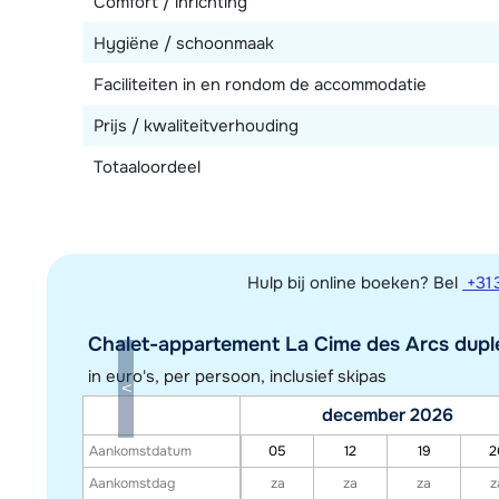
Comfort / inrichting
Hygiëne / schoonmaak
Faciliteiten in en rondom de accommodatie
Prijs / kwaliteitverhouding
Totaaloordeel
Hulp bij online boeken? Bel
+31 
Chalet-appartement La Cime des Arcs duple
in euro's, per persoon, inclusief skipas
december 2026
Aankomstdatum
05
12
19
2
Aankomstdag
za
za
za
z