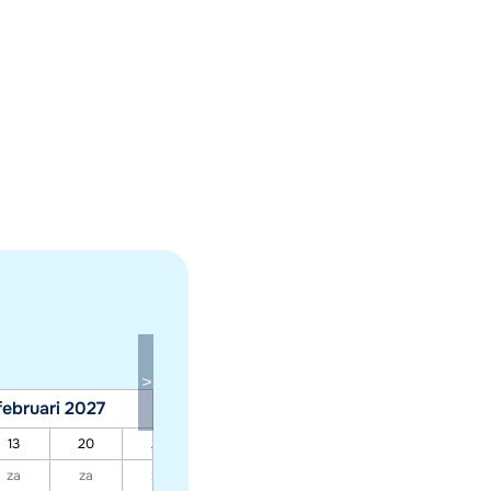
februari 2027
maart 2027
13
20
27
06
13
20
27
za
za
za
za
za
za
za