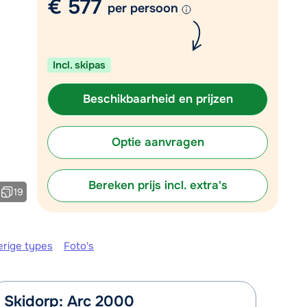
€ 577
Vul het contactformulier in
per persoon
Mail naar info@chalet.be
 vandaag tot 17:30 uur.
Incl. skipas
Beschikbaarheid en prijzen
Optie aanvragen
Bereken prijs incl. extra's
19
erige types
Foto's
Skidorp: Arc 2000