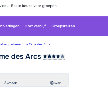
vies
Beste keuze voor groepen
nbiedingen
Kort verblijf
Groepsreizen
let-appartement La Cime des Arcs
ime des
Arcs
Be
2
badk.
62
m²