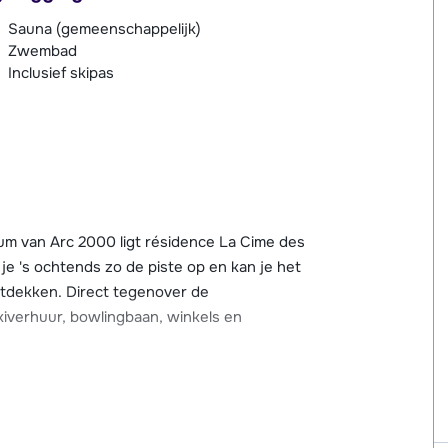
Sauna (gemeenschappelijk)
Zwembad
Inclusief skipas
ntrum van Arc 2000 ligt résidence La Cime des
je 's ochtends zo de piste op en kan je het
ntdekken. Direct tegenover de
kiverhuur, bowlingbaan, winkels en
ende Chalet des Neiges, herbergt 56
ersonen. De résidence beschikt over diverse
ad. Verder heeft elk appartement een balkon