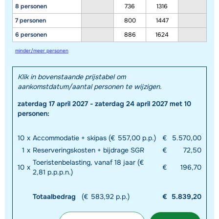
8 personen
736
1316
7 personen
800
1447
6 personen
886
1624
minder/meer personen
Klik in bovenstaande prijstabel om
aankomstdatum/aantal personen te wijzigen.
zaterdag 17 april 2027 - zaterdag 24 april 2027 met 10
personen:
10
x
Accommodatie + skipas (€ 557,00 p.p.)
€
5.570,00
1
x
Reserveringskosten + bijdrage SGR
€
72,50
Toeristenbelasting, vanaf 18 jaar (€
10
x
€
196,70
2,81 p.p.p.n.)
Totaalbedrag
(€ 583,92 p.p.)
€
5.839,20