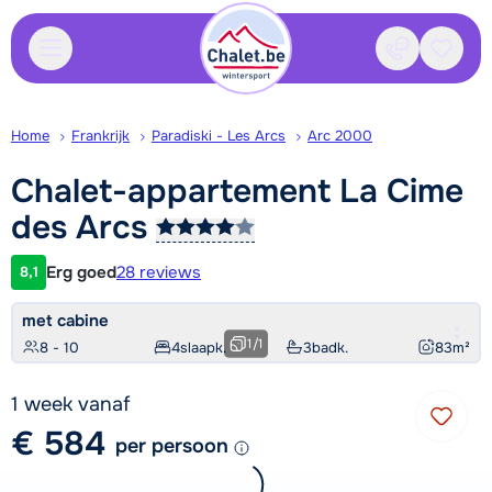
Contact
Bewaa
Home
Frankrijk
Paradiski - Les Arcs
Arc 2000
Chalet-appartement La Cime
des
Arcs
Erg goed
28 reviews
8,1
Klantwaardering
met cabine
1
/
1
8 - 10
4
slaapk.
3
badk.
83
m²
1 week vanaf
€ 584
per persoon