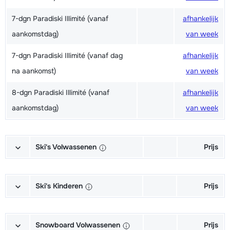
7-dgn Paradiski Illimité (vanaf
afhankelijk
aankomstdag)
van week
7-dgn Paradiski Illimité (vanaf dag
afhankelijk
na aankomst)
van week
8-dgn Paradiski Illimité (vanaf
afhankelijk
aankomstdag)
van week
Ski's Volwassenen
Prijs
Excellent (Excellence) Ski's +
afhankelijk
Schoenen + Stokken (6/7 dagen)
van week
Ski's Kinderen
Prijs
Excellent (Excellence) Ski's +
afhankelijk
Kampioen (Champion) Ski's +
afhankelijk
Stokken (6/7 dagen)
van week
Schoenen + Stokken (6/7 dagen)
van week
Snowboard Volwassenen
Prijs