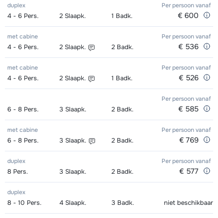
Zilver (Evolution) Schoenen (6/7
afhankelijk
duplex
Per persoon
vanaf
Mini Kid Ski's + Stokken (6/7 dagen)
afhankelijk
Goud (Sensation) Snowboard +
afhankelijk
Kampioen (Champion) Boots (8
afhankelijk
€ 600
4 - 6
Pers.
2
Slaapk.
1
Badk.
dagen)
van week
van week
Boots (8 dagen)
van week
dagen)
van week
met cabine
Per persoon
vanaf
Excellent (Excellence) Ski's +
afhankelijk
Mini Kid Schoenen (6/7 dagen)
afhankelijk
Goud (Sensation) Snowboard (8
afhankelijk
€ 536
4 - 6
Pers.
2
Slaapk.
2
Badk.
Schoenen + Stokken (8 dagen)
van week
van week
dagen)
van week
met cabine
Per persoon
vanaf
Excellent (Excellence) Ski's +
afhankelijk
Kampioen (Champion) Ski's +
afhankelijk
€ 526
4 - 6
Pers.
2
Slaapk.
1
Badk.
Goud (Sensation) Boots (8 dagen)
afhankelijk
Stokken (8 dagen)
van week
Schoenen + Stokken (8 dagen)
van week
van week
Per persoon
vanaf
€ 585
6 - 8
Pers.
3
Slaapk.
2
Badk.
Excellent (Excellence) Schoenen (8
afhankelijk
Kampioen (Champion) Ski's +
afhankelijk
Zilver (Evolution) Snowboard +
afhankelijk
dagen)
van week
Stokken (8 dagen)
van week
Boots (8 dagen)
van week
met cabine
Per persoon
vanaf
€ 769
6 - 8
Pers.
3
Slaapk.
2
Badk.
Goud (Sensation) Ski's + Schoenen
afhankelijk
Kampioen (Champion) Schoenen (8
afhankelijk
Zilver (Evolution) Snowboard (8
afhankelijk
+ Stokken (8 dagen)
van week
duplex
Per persoon
vanaf
dagen)
van week
dagen)
van week
€ 577
8
Pers.
3
Slaapk.
2
Badk.
Goud (Sensation) Ski's + Stokken (8
afhankelijk
Toekomst (Espoir) Ski's + Schoenen
afhankelijk
Zilver (Evolution) Boots (8 dagen)
afhankelijk
duplex
dagen)
van week
+ Stokken (8 dagen)
van week
van week
8 - 10
Pers.
4
Slaapk.
3
Badk.
niet beschikbaar
Goud (Sensation) Schoenen (8
afhankelijk
Toekomst (Espoir) Ski's + Stokken (8
afhankelijk