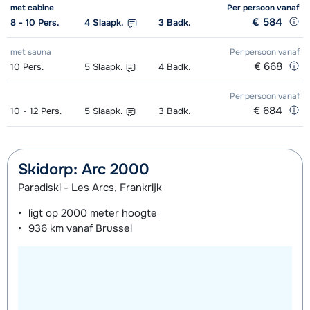
met cabine
Per persoon
vanaf
dagen)
van week
dagen)
van week
€ 584
8 - 10
Pers.
4
Slaapk.
3
Badk.
Zilver (Evolution) Ski's + Schoenen +
afhankelijk
Toekomst (Espoir) Schoenen (8
afhankelijk
met sauna
Per persoon
vanaf
€ 668
10
Stokken (8 dagen)
Pers.
5
Slaapk.
4
Badk.
van week
dagen)
van week
Zilver (Evolution) Ski's + Stokken (8
afhankelijk
Per persoon
vanaf
Mini Kid Ski's + Stokken + Schoenen
afhankelijk
€ 684
10 - 12
Pers.
5
Slaapk.
3
Badk.
dagen)
van week
(8 dagen)
van week
Zilver (Evolution) Schoenen (8
afhankelijk
Mini Kid Ski's + Stokken (8 dagen)
afhankelijk
Skidorp: Arc 2000
dagen)
van week
van week
Paradiski - Les Arcs, Frankrijk
Mini Kid Schoenen (8 dagen)
afhankelijk
ligt op
2000 meter
hoogte
van week
936 km
vanaf Brussel