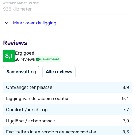
Afstand vanaf Brussel
936 kilometer
Afstand tot winkel(s)
Meer over de ligging
25 - 50 meter
Afstand tot restaurant of bar
Reviews
25 - 50 meter
Erg goed
8,1
Afstand tot piste
28 reviews
Geverifieerd
10 - 25 meter
Samenvatting
Alle reviews
Afstand tot skilift
10 meter
Ontvangst ter plaatse
8,9
Ligging van de accommodatie
9,4
Bekijk kaart
Comfort / inrichting
7,7
Hygiëne / schoonmaak
7,9
Faciliteiten in en rondom de accommodatie
8,6