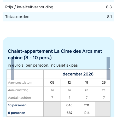
Prijs / kwaliteitverhouding
8,3
Totaaloordeel
8,1
Chalet-appartement La Cime des Arcs met
cabine (8 - 10 pers.)
in euro's, per persoon, inclusief skipas
Toon alle accommodaties in dit gebied
december 2026
Deze kaart geeft een indicatie van de ligging van onze accommodaties. De
Aankomstdatum
05
12
19
26
exacte locatie kan enigszins afwijken.
Aankomstdag
za
za
za
za
Aantal nachten
7
7
7
7
10 personen
646
1131
9 personen
687
1214