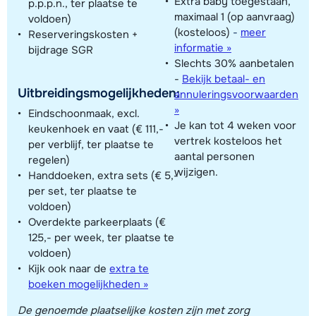
Extra baby toegestaan,
p.p.p.n., ter plaatse te
maximaal 1 (op aanvraag)
voldoen)
(kosteloos)
-
meer
Reserveringskosten +
informatie »
bijdrage SGR
Slechts 30% aanbetalen
-
Bekijk betaal- en
Uitbreidingsmogelijkheden:
annuleringsvoorwaarden
»
Eindschoonmaak, excl.
Je kan tot 4 weken voor
keukenhoek en vaat (€ 111,-
vertrek kosteloos het
per verblijf, ter plaatse te
aantal personen
regelen)
wijzigen.
Handdoeken, extra sets (€ 5,-
per set, ter plaatse te
voldoen)
Overdekte parkeerplaats (€
125,- per week, ter plaatse te
voldoen)
Kijk ook naar de
extra te
boeken mogelijkheden »
De genoemde plaatselijke kosten zijn met zorg