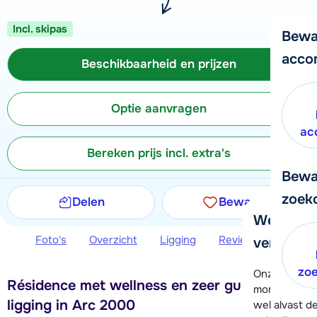
Incl. skipas
Bewa
acco
Beschikbaarheid en prijzen
Optie aanvragen
ac
Bereken prijs incl. extra's
Bewa
zoek
Delen
Bewaren
We helpe
Foto's
Overzicht
Ligging
Reviews
Beschi
verder!
zo
Onze klanten
Résidence met wellness en zeer gunstige
moment hela
ligging in Arc 2000
wel alvast d