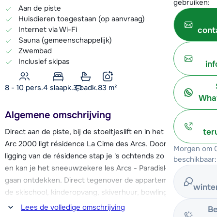
gebruiken:
Aan de piste
Huisdieren toegestaan (op aanvraag)
Internet via Wi-Fi
cont
Sauna (gemeenschappelijk)
Zwembad
Inclusief skipas
in
8 - 10 pers.
4
slaapk.
3 badk.
83
m²
What
Algemene omschrijving
Direct aan de piste, bij de stoeltjeslift en in het centrum van
ter
Arc 2000 ligt résidence La Cime des Arcs. Door de gunstige
Morgen om 0
ligging van de résidence stap je 's ochtends zo de piste op
beschikbaar:
en kan je het sneeuwzekere les Arcs - Paradiski skigebied
gaan ontdekken. Direct tegenover de appartementen vind je
winte
de skischool, kinderopvang, skiverhuur, bowlingbaan,
winkels en restaurants.
Lees de volledige omschrijving
Be