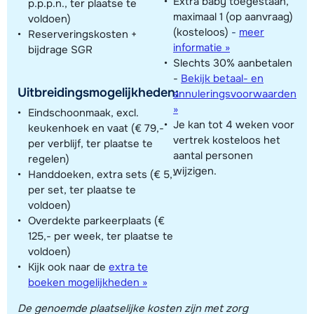
Extra baby toegestaan,
p.p.p.n., ter plaatse te
maximaal 1 (op aanvraag)
voldoen)
(kosteloos)
-
meer
Reserveringskosten +
informatie »
bijdrage SGR
Slechts 30% aanbetalen
-
Bekijk betaal- en
Uitbreidingsmogelijkheden:
annuleringsvoorwaarden
»
Eindschoonmaak, excl.
Je kan tot 4 weken voor
keukenhoek en vaat (€ 79,-
vertrek kosteloos het
per verblijf, ter plaatse te
aantal personen
regelen)
wijzigen.
Handdoeken, extra sets (€ 5,-
per set, ter plaatse te
voldoen)
Overdekte parkeerplaats (€
125,- per week, ter plaatse te
voldoen)
Kijk ook naar de
extra te
boeken mogelijkheden »
De genoemde plaatselijke kosten zijn met zorg