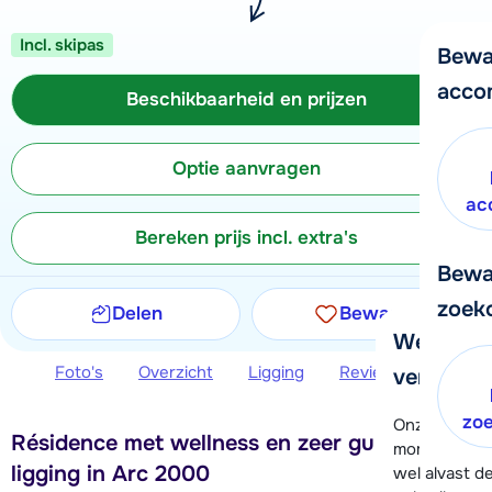
Incl. skipas
Bewa
acco
Beschikbaarheid en prijzen
Optie aanvragen
ac
Bereken prijs incl. extra's
Bewa
zoek
Delen
Bewaren
We helpe
Foto's
Overzicht
Ligging
Reviews
Beschi
verder!
zo
Onze klanten
Résidence met wellness en zeer gunstige
moment hela
ligging in Arc 2000
wel alvast d