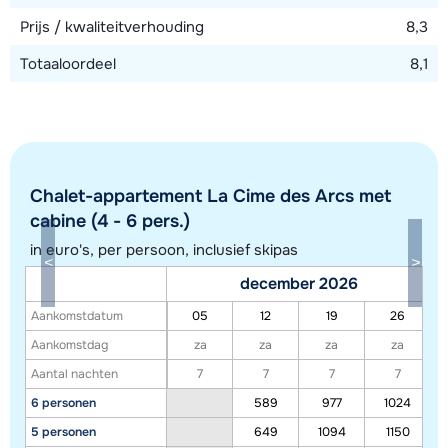
Prijs / kwaliteitverhouding
8,3
Totaaloordeel
8,1
Chalet-appartement La Cime des Arcs met
cabine (4 - 6 pers.)
in euro's, per persoon, inclusief skipas
Toon alle accommodaties in dit gebied
december 2026
Deze kaart geeft een indicatie van de ligging van onze accommodaties. De
Aankomstdatum
05
12
19
26
exacte locatie kan enigszins afwijken.
Aankomstdag
za
za
za
za
Aantal nachten
7
7
7
7
6 personen
589
977
1024
5 personen
649
1094
1150