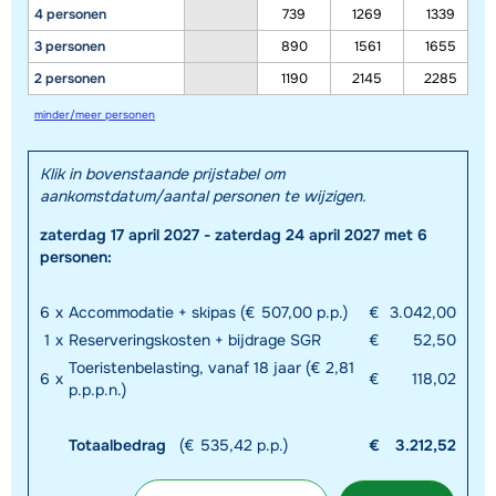
4 personen
739
1269
1339
3 personen
890
1561
1655
2 personen
1190
2145
2285
minder/meer personen
Klik in bovenstaande prijstabel om
aankomstdatum/aantal personen te wijzigen.
zaterdag 17 april 2027 - zaterdag 24 april 2027 met 6
personen:
6
x
Accommodatie + skipas (€ 507,00 p.p.)
€
3.042,00
1
x
Reserveringskosten + bijdrage SGR
€
52,50
Toeristenbelasting, vanaf 18 jaar (€ 2,81
6
x
€
118,02
p.p.p.n.)
Totaalbedrag
(€ 535,42 p.p.)
€
3.212,52