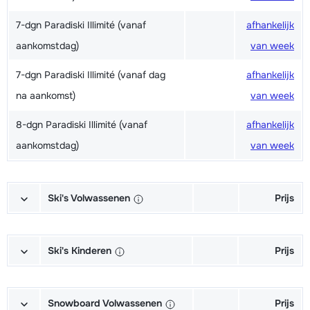
7-dgn Paradiski Illimité (vanaf
afhankelijk
aankomstdag)
van week
7-dgn Paradiski Illimité (vanaf dag
afhankelijk
na aankomst)
van week
8-dgn Paradiski Illimité (vanaf
afhankelijk
aankomstdag)
van week
Ski's Volwassenen
Prijs
Excellent (Excellence) Ski's +
afhankelijk
Schoenen + Stokken (6/7 dagen)
van week
Ski's Kinderen
Prijs
Excellent (Excellence) Ski's +
afhankelijk
Kampioen (Champion) Ski's +
afhankelijk
Stokken (6/7 dagen)
van week
Schoenen + Stokken (6/7 dagen)
van week
Snowboard Volwassenen
Prijs