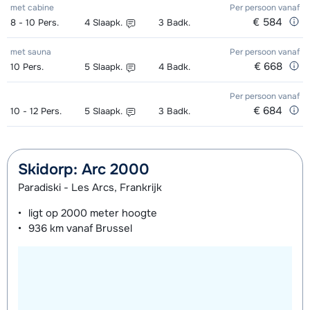
met cabine
Per persoon
vanaf
dagen)
van week
dagen)
van week
€ 584
8 - 10
Pers.
4
Slaapk.
3
Badk.
Zilver (Evolution) Ski's + Schoenen +
afhankelijk
Toekomst (Espoir) Schoenen (8
afhankelijk
met sauna
Per persoon
vanaf
€ 668
10
Stokken (8 dagen)
Pers.
5
Slaapk.
4
Badk.
van week
dagen)
van week
Zilver (Evolution) Ski's + Stokken (8
afhankelijk
Per persoon
vanaf
Mini Kid Ski's + Stokken + Schoenen
afhankelijk
€ 684
10 - 12
Pers.
5
Slaapk.
3
Badk.
dagen)
van week
(8 dagen)
van week
Zilver (Evolution) Schoenen (8
afhankelijk
Mini Kid Ski's + Stokken (8 dagen)
afhankelijk
Skidorp: Arc 2000
dagen)
van week
van week
Paradiski - Les Arcs, Frankrijk
Mini Kid Schoenen (8 dagen)
afhankelijk
ligt op
2000 meter
hoogte
van week
936 km
vanaf Brussel