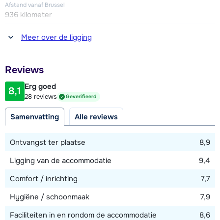
Afstand vanaf Brussel
936 kilometer
Afstand tot winkel(s)
Meer over de ligging
25 - 50 meter
Afstand tot restaurant of bar
Reviews
25 - 50 meter
Erg goed
8,1
Afstand tot piste
28 reviews
Geverifieerd
10 - 25 meter
Samenvatting
Alle reviews
Afstand tot skilift
10 meter
Ontvangst ter plaatse
8,9
Ligging van de accommodatie
9,4
Bekijk kaart
Comfort / inrichting
7,7
Hygiëne / schoonmaak
7,9
Faciliteiten in en rondom de accommodatie
8,6