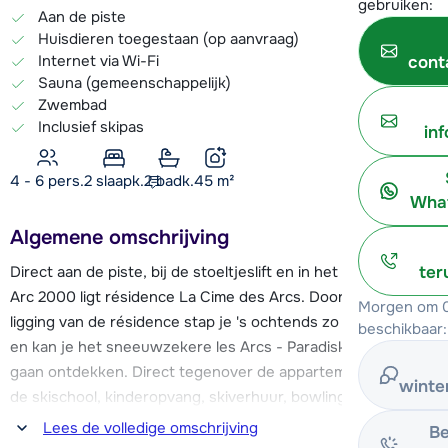
gebruiken:
Aan de piste
Huisdieren toegestaan (op aanvraag)
Internet via Wi-Fi
cont
Sauna (gemeenschappelijk)
Zwembad
Inclusief skipas
in
4 - 6 pers.
2
slaapk.
2 badk.
45
m²
What
Algemene omschrijving
Direct aan de piste, bij de stoeltjeslift en in het centrum van
ter
Arc 2000 ligt résidence La Cime des Arcs. Door de gunstige
Morgen om 0
ligging van de résidence stap je 's ochtends zo de piste op
beschikbaar:
en kan je het sneeuwzekere les Arcs - Paradiski skigebied
gaan ontdekken. Direct tegenover de appartementen vind je
winte
de skischool, kinderopvang, skiverhuur, bowlingbaan,
winkels en restaurants.
Lees de volledige omschrijving
Be