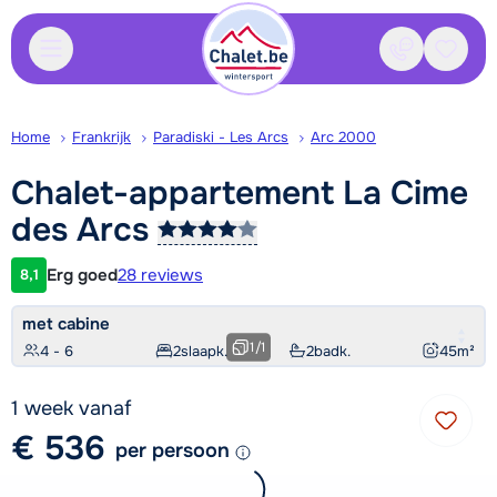
Contact
Bewaa
Home
Frankrijk
Paradiski - Les Arcs
Arc 2000
Chalet-appartement La Cime
des
Arcs
Erg goed
28 reviews
8,1
Klantwaardering
met cabine
1
/
1
4 - 6
2
slaapk.
2
badk.
45
m²
1 week vanaf
€ 536
per persoon