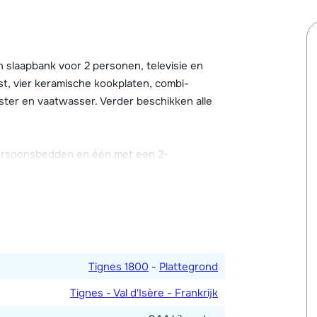
 fitnessruimte (gratis te gebruiken). Tegen
zoals massages, en speciale gezichts- en
 slaapbank voor 2 personen, televisie en
één code per appartement) en er is een
st, vier keramische kookplaten, combi-
gbaar in de supermarkt die in één van de
ter en vaatwasser. Verder beschikken alle
kiberging met skischoenverwarmer.
persoonsbedden en één met een 2-
 en één met een douche. Twee toiletten.
deeld zijn.
Tignes 1800
-
Plattegrond
Tignes - Val d'Isère - Frankrijk