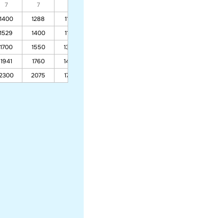
7
7
7
7
7
7
7
1400
1288
1103
1007
843
826
926
1529
1400
1189
1079
891
872
987
1700
1550
1304
1175
957
934
1068
1941
1760
1465
1311
1049
1021
1182
2300
2075
1705
1513
1185
1151
1352