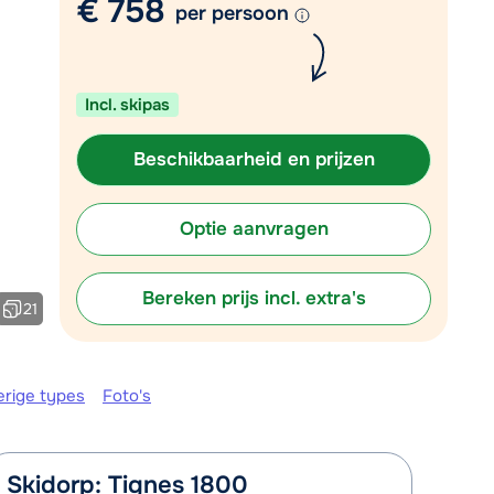
€ 758
per persoon
Plan een terugbelverzoek
 10:00 uur weer beschikbaar:
Incl. skipas
Chat met wintersportspecialist
Bel ons via 03 3037838
Beschikbaarheid en prijzen
Optie aanvragen
Bereken prijs incl. extra's
21
erige types
Foto's
Skidorp: Tignes 1800