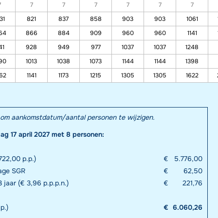
7
7
7
7
7
7
7
31
821
837
858
903
903
1061
64
866
884
909
960
960
1141
41
928
949
977
1037
1037
1248
90
1013
1038
1073
1144
1144
1398
62
1141
1173
1215
1305
1305
1622
el om aankomstdatum/aantal personen te wijzigen.
dag 17 april 2027 met 8 personen:
22,00 p.p.)
€
5.776,00
rage SGR
€
62,50
 jaar (€ 3,96 p.p.p.n.)
€
221,76
p.)
€
6.060,26