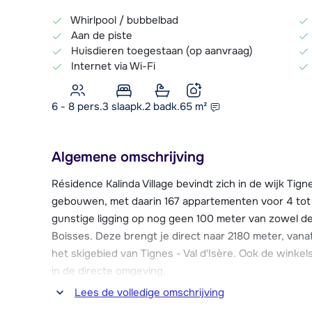
Whirlpool / bubbelbad
Aan de piste
Huisdieren toegestaan (op aanvraag)
Internet via Wi-Fi
6 - 8 pers.
3
slaapk.
2 badk.
65
m²
Algemene omschrijving
Résidence Kalinda Village bevindt zich in de wijk Tig
gebouwen, met daarin 167 appartementen voor 4 tot
gunstige ligging op nog geen 100 meter van zowel de
Boisses. Deze brengt je direct naar 2180 meter, vana
het skigebied van Tignes - Val d'Isère. Ook de winke
in de directe omgeving.
Lees de volledige omschrijving
Résidence Kalinda Village beschikt over een comple