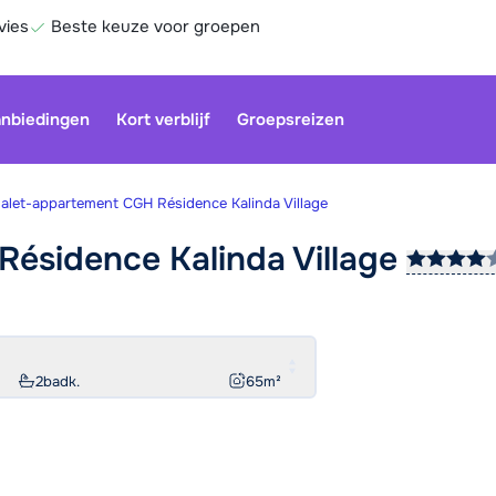
vies
Beste keuze voor groepen
nbiedingen
Kort verblijf
Groepsreizen
alet-appartement CGH Résidence Kalinda Village
Résidence Kalinda
Village
Onze klan
gesloten.
gebruiken
Be
2
badk.
65
m²