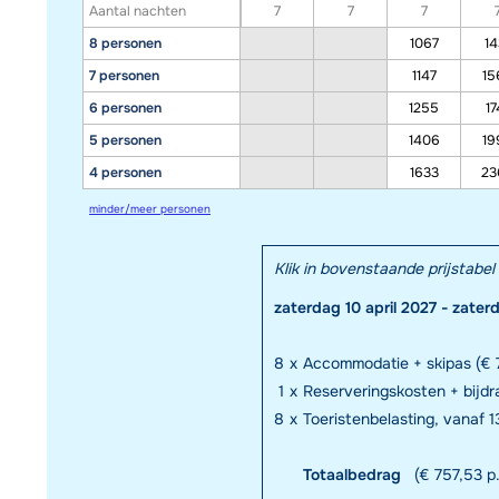
Aantal nachten
7
7
7
8 personen
1067
14
7 personen
1147
15
6 personen
1255
17
5 personen
1406
19
4 personen
1633
23
minder/meer personen
Klik in bovenstaande prijstab
zaterdag 10 april 2027 - zater
8
x
Accommodatie + skipas (€ 7
1
x
Reserveringskosten + bijd
8
x
Toeristenbelasting, vanaf 13
Totaalbedrag
(€ 757,53 p.