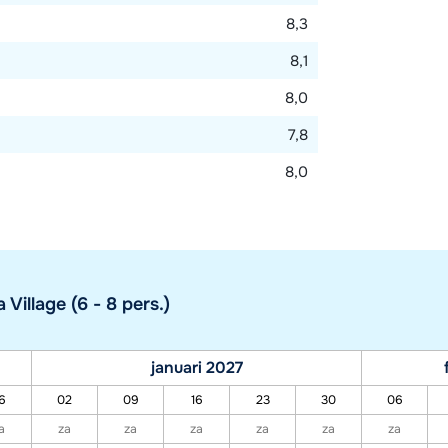
8,3
8,1
8,0
7,8
8,0
illage (6 - 8 pers.)
januari 2027
6
02
09
16
23
30
06
a
za
za
za
za
za
za