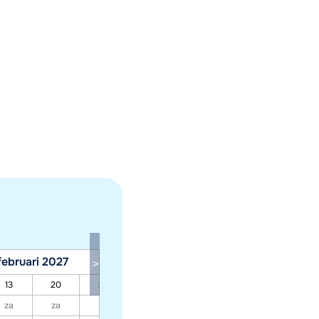
februari 2027
maart 2027
13
20
27
06
13
20
27
za
za
za
za
za
za
za