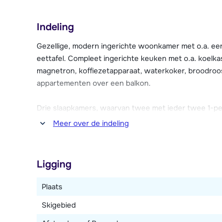
kinderbad, whirlpools, sauna's, Turkse stoombaden en
betaling kun je er allerlei behandelingen ondergaan 
Indeling
lichaamsbehandelingen.
Gezellige, modern ingerichte woonkamer met o.a. een
Tevens is in alle appartementen internet aanwezig (
eettafel. Compleet ingerichte keuken met o.a. koelka
parkeergarage (tegen betaling). Broodjes zijn verkrij
magnetron, koffiezetapparaat, waterkoker, broodroos
gebouwen zit en elk appartement heeft zijn eigen s
appartementen over een balkon.
Drie slaapkamers, waarvan twee met ieder twee 1-
persoonsbed. Twee badkamers, waarvan één met bad
Meer over de indeling
Dit type appartement kan over twee verdiepingen ver
Ligging
Plaats
Skigebied