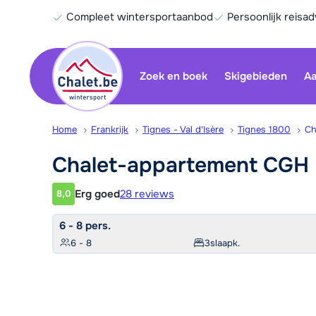
Compleet wintersportaanbod
Persoonlijk reisad
Zoek en boek
Skigebieden
Aa
Home
Frankrijk
Tignes - Val d'Isère
Tignes 1800
Ch
Chalet-appartement CGH 
Erg goed
28 reviews
8,0
Klantwaardering
6 - 8 pers.
6 - 8
3
slaapk.