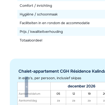
Comfort / inrichting
Hygiëne / schoonmaak
Faciliteiten in en rondom de accommodatie
Prijs / kwaliteitverhouding
Totaaloordeel
Chalet-appartement CGH Résidence Kalinda V
in euro's, per persoon, inclusief skipas
december 2026
Aankomstdatum
05
12
19
2
Aankomstdag
za
za
za
z