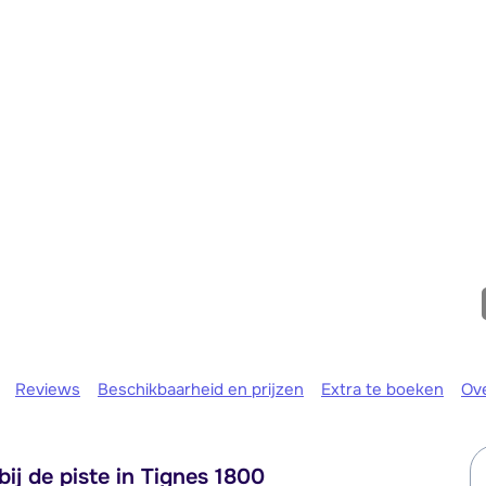
Morgen om
Reviews
Beschikbaarheid en prijzen
Extra te boeken
Ov
ij de piste in Tignes 1800