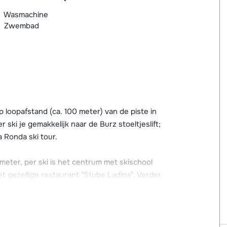
Wasmachine
Zwembad
 loopafstand (ca. 100 meter) van de piste in
ski je gemakkelijk naar de Burz stoeltjeslift;
a Ronda ski tour.
eter, per ski is het centrum met skischool
t gezellige restaurant "Stube Ladina". Verder
ezellig kunt zitten en een drankje kunt
tbuffet (tegen betaling). Gezamenlijke
ne aanwezig.