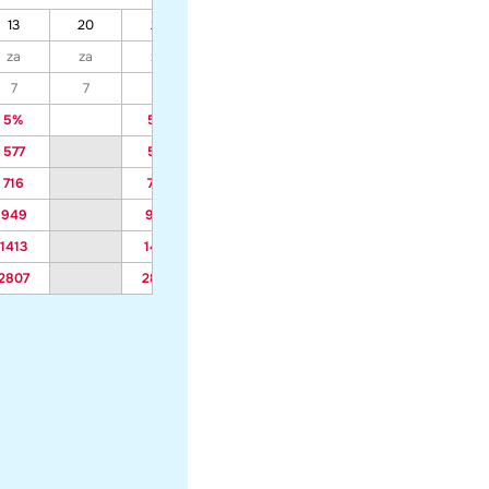
13
20
27
06
13
20
27
za
za
za
za
za
za
za
7
7
7
7
7
7
7
5%
5%
5%
5%
5%
5%
577
577
435
435
435
435
716
716
539
539
539
539
949
949
712
712
712
712
1413
1413
1058
1058
1058
1058
2807
2807
2097
2097
2097
2097