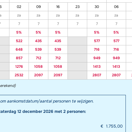
6
02
09
16
23
30
06
a
za
za
za
za
za
za
7
7
7
7
7
7
7
5%
5%
5%
5%
5%
522
435
435
577
577
648
539
539
716
716
857
712
712
949
949
1276
1058
1058
1413
1413
2532
2097
2097
2807
2807
berekend)
el om aankomstdatum/aantal personen te wijzigen.
zaterdag 12 december 2026 met 2 personen:
€
1.755,00