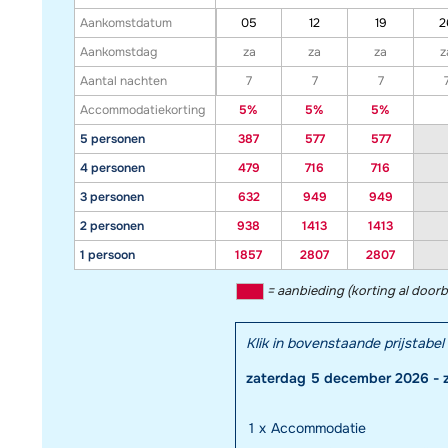
Aankomstdatum
05
12
19
2
Aankomstdag
za
za
za
z
Aantal nachten
7
7
7
Accommodatiekorting
5%
5%
5%
5 personen
387
577
577
4 personen
479
716
716
3 personen
632
949
949
2 personen
938
1413
1413
1 persoon
1857
2807
2807
= aanbieding (korting al door
Klik in bovenstaande prijstab
zaterdag 5 december 2026 - 
1
x
Accommodatie