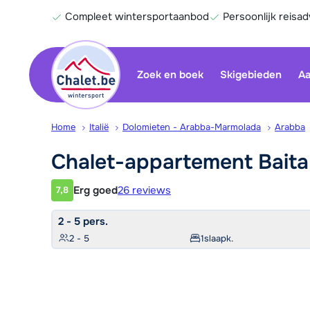
Compleet wintersportaanbod
Persoonlijk reisad
Zoek en boek
Skigebieden
Aa
Home
Italië
Dolomieten - Arabba-Marmolada
Arabba
Chalet-appartement Bait
Erg goed
26 reviews
7,8
Klantwaardering
2 - 5 pers.
2 - 5
1
slaapk.