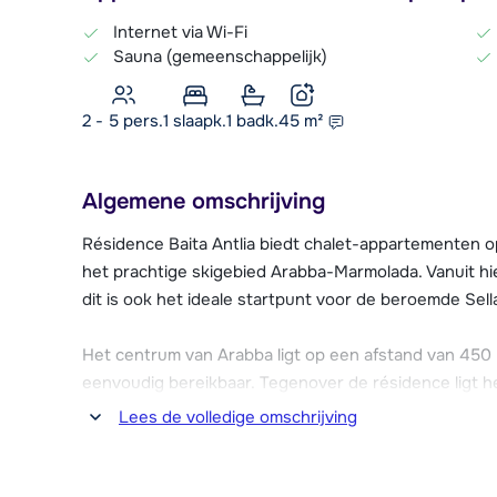
Internet via Wi-Fi
Sauna (gemeenschappelijk)
2 - 5 pers.
1
slaapk.
1 badk.
45
m²
Algemene omschrijving
Résidence Baita Antlia biedt chalet-appartementen op
het prachtige skigebied Arabba-Marmolada. Vanuit hier 
dit is ook het ideale startpunt voor de beroemde Sell
Het centrum van Arabba ligt op een afstand van 450 m
eenvoudig bereikbaar. Tegenover de résidence ligt he
is er in de résidence een barretje aanwezig waar je g
Lees de volledige omschrijving
nuttigen. Ook kun je er gebruik maken van een ontbij
skiberging met skischoendroger, Wi-Fi en wasmachi