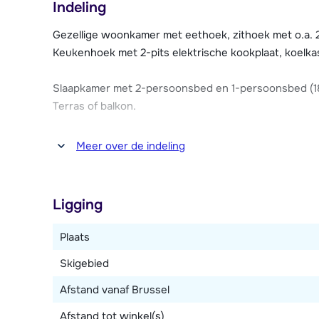
Indeling
Résidence Baita Antlia beschikt over wellness facili
stoombad) waar gasten tot rust kunnen komen. Gebrui
Gezellige woonkamer met eethoek, zithoek met o.a. 
Deze chalet-appartementen beschikken dus over alle 
Keukenhoek met 2-pits elektrische kookplaat, koelk
in de Dolomieten!
Slaapkamer met 2-persoonsbed en 1-persoonsbed (18
Terras of balkon.
Meer over de indeling
Ligging
Plaats
Skigebied
Afstand vanaf Brussel
Afstand tot winkel(s)