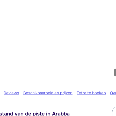
We zijn e
Reviews
Beschikbaarheid en prijzen
Extra te boeken
Ov
tand van de piste in Arabba