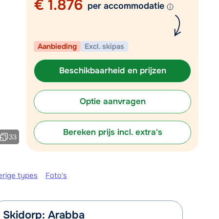
€ 1.876
Mail naar info@chalet.be
per accommodatie
r vandaag tot 13:00 uur.
Aanbieding
Excl. skipas
Beschikbaarheid en prijzen
Optie aanvragen
Bereken prijs incl. extra's
33
erige types
Foto's
Skidorp: Arabba