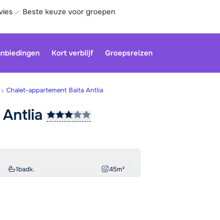
vies
Beste keuze voor groepen
nbiedingen
Kort verblijf
Groepsreizen
Chalet-appartement Baita Antlia
a
Antlia
Be
1
badk.
45
m²