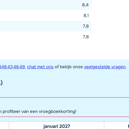
8,4
8,1
7,8
7,8
348 43 46 49
,
chat met ons
of bekijk onze
veelgestelde vragen
.
.)
n profiteer van een vroegboekkorting!
januari 2027