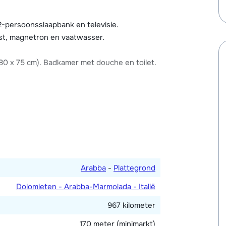
teiten (o.a. een zwembadje, sauna en Turks
k van het face solarium is tegen betaling.
2-persoonsslaapbank en televisie.
ingrediënten voor een heerlijke skivakantie
ast, magnetron en vaatwasser.
0 x 75 cm). Badkamer met douche en toilet.
Arabba
-
Plattegrond
Dolomieten - Arabba-Marmolada - Italië
967 kilometer
170 meter (minimarkt)