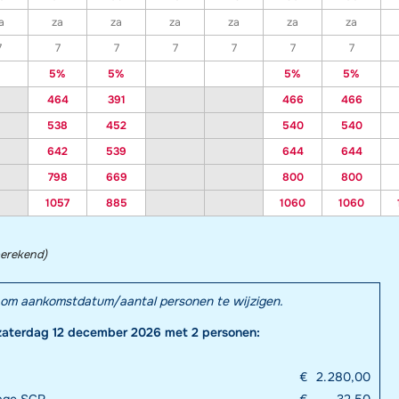
a
za
za
za
za
za
za
7
7
7
7
7
7
7
5%
5%
5%
5%
464
391
466
466
538
452
540
540
642
539
644
644
798
669
800
800
1057
885
1060
1060
berekend)
el om aankomstdatum/aantal personen te wijzigen.
zaterdag 12 december 2026 met 2 personen:
€
2.280,00
rage SGR
€
32,50