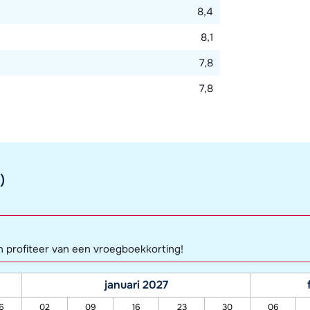
8,4
8,1
7,8
7,8
)
n profiteer van een vroegboekkorting!
januari 2027
6
02
09
16
23
30
06