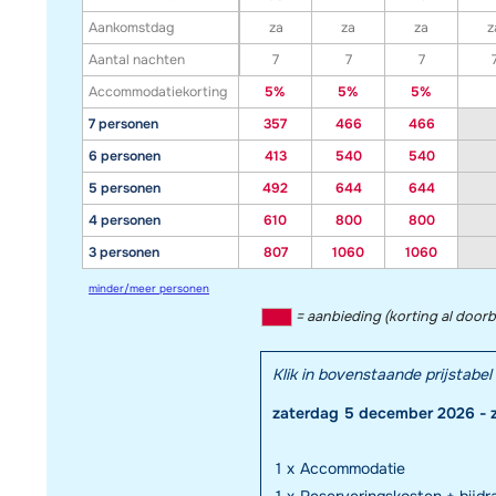
Aankomstdag
za
za
za
z
Aantal nachten
7
7
7
Accommodatiekorting
5%
5%
5%
7 personen
357
466
466
6 personen
413
540
540
5 personen
492
644
644
4 personen
610
800
800
3 personen
807
1060
1060
minder/meer personen
= aanbieding (korting al door
Klik in bovenstaande prijstab
zaterdag 5 december 2026 - 
1
x
Accommodatie
1
x
Reserveringskosten + bijd