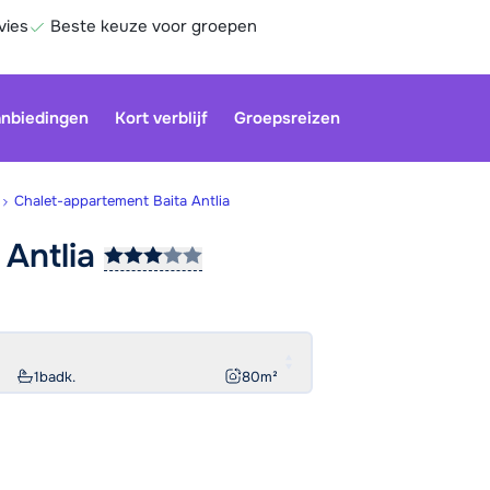
vies
Beste keuze voor groepen
nbiedingen
Kort verblijf
Groepsreizen
Chalet-appartement Baita Antlia
a
Antlia
Onze klan
gesloten.
gebruiken
Be
1
badk.
80
m²