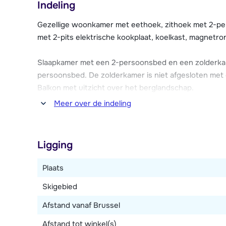
Indeling
Résidence Baita Antlia beschikt over wellness facili
stoombad) waar gasten tot rust kunnen komen. Gebrui
Gezellige woonkamer met eethoek, zithoek met 2-pe
Deze chalet-appartementen beschikken dus over alle 
met 2-pits elektrische kookplaat, koelkast, magnetro
in de Dolomieten!
Slaapkamer met een 2-persoonsbed en een zolderka
persoonsbed. De zolderkamer is niet afgesloten met
Balkon met uitzicht over het berglandschap.
Meer over de indeling
Dit type ligt op de bovenste etage en is verdeeld ov
Ligging
Plaats
Skigebied
Afstand vanaf Brussel
Afstand tot winkel(s)