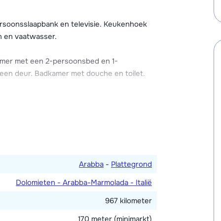
teiten (o.a. een zwembadje, sauna en Turks
k van het face solarium is tegen betaling.
rsoonsslaapbank en televisie. Keukenhoek
ingrediënten voor een heerlijke skivakantie
n en vaatwasser.
mer met een 2-persoonsbed en 1-
 een deur. Badkamer met douche en toilet.
er twee verdiepingen.
Arabba
-
Plattegrond
Dolomieten - Arabba-Marmolada - Italië
967 kilometer
170 meter (minimarkt)