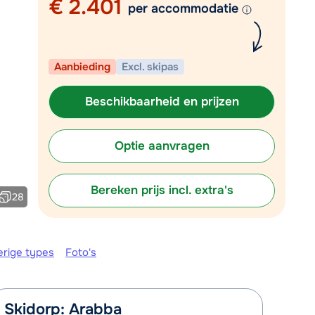
€ 2.401
per accommodatie
Plan een terugbelverzoek
 10:00 uur weer beschikbaar:
Aanbieding
Excl. skipas
Chat met wintersportspecialist
Bel ons via 03 3037838
Beschikbaarheid en prijzen
Optie aanvragen
Bereken prijs incl. extra's
28
erige types
Foto's
Skidorp: Arabba