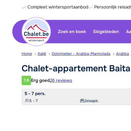
Compleet wintersportaanbod
Persoonlijk reisad
Zoek en boek
Skigebieden
Aa
Home
Italië
Dolomieten - Arabba-Marmolada
Arabba
Chalet-appartement Bait
Erg goed
26 reviews
7,8
Klantwaardering
5 - 7 pers.
5 - 7
2
slaapk.