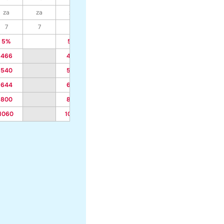
za
za
za
za
za
za
za
7
7
7
7
7
7
7
5%
5%
5%
5%
5%
5%
466
466
391
391
391
391
540
540
452
452
452
452
644
644
539
539
539
539
800
800
669
669
669
669
1060
1060
885
885
885
885