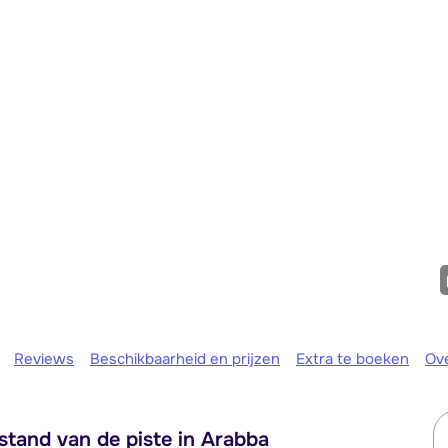
Morgen om
Reviews
Beschikbaarheid en prijzen
Extra te boeken
Ov
tand van de piste in Arabba