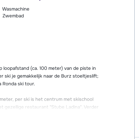
Wasmachine
Zwembad
 loopafstand (ca. 100 meter) van de piste in
ski je gemakkelijk naar de Burz stoeltjeslift;
a Ronda ski tour.
eter, per ski is het centrum met skischool
t gezellige restaurant "Stube Ladina". Verder
ezellig kunt zitten en een drankje kunt
tbuffet (tegen betaling). Gezamenlijke
ne aanwezig.