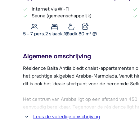
Internet via Wi-Fi
Sauna (gemeenschappelijk)
5 - 7 pers.
2
slaapk.
1 badk.
80
m²
Algemene omschrijving
Résidence Baita Antlia biedt chalet-appartementen op
het prachtige skigebied Arabba-Marmolada. Vanuit hier 
dit is ook het ideale startpunt voor de beroemde Sell
Het centrum van Arabba ligt op een afstand van 450 m
eenvoudig bereikbaar. Tegenover de résidence ligt he
is er in de résidence een barretje aanwezig waar je g
Lees de volledige omschrijving
nuttigen. Ook kun je er gebruik maken van een ontbij
skiberging met skischoendroger, Wi-Fi en wasmachi