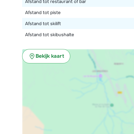
Afstand tot restaurant of bar
Verder is er een tuin, terras en balkon.
Afstand tot piste
Afstand tot skilift
Afstand tot skibushalte
Bekijk kaart