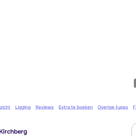
We zijn er
zicht
Ligging
Reviews
Extra te boeken
Overige types
F
 Kirchberg