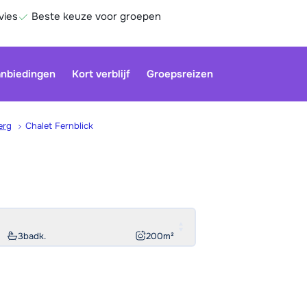
vies
Beste keuze voor groepen
nbiedingen
Kort verblijf
Groepsreizen
erg
Chalet Fernblick
Be
3
badk.
200
m²