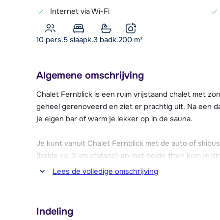
Internet via Wi-Fi
10 pers.
5
slaapk.
3 badk.
200
m²
Algemene omschrijving
Chalet Fernblick is een ruim vrijstaand chalet met zonn
geheel gerenoveerd en ziet er prachtig uit. Na een da
je eigen bar of warm je lekker op in de sauna.
Je kunt vanuit Chalet Fernblick met de auto of skibu
(beide ca. 3 km afstand) en met beide liften kom je di
Kitzbühel/Kirchberg.
Lees de volledige omschrijving
Het gezellige en levendige centrum van Kirchberg ligt 
supermarkten, bars, restaurants, winkels en après-s
Indeling