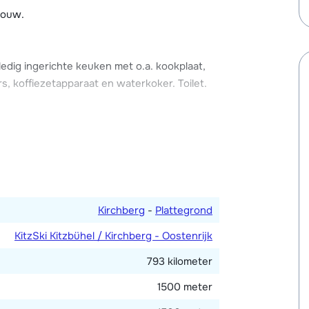
bouw.
staan.
ledig ingerichte keuken met o.a. kookplaat,
 koffiezetapparaat en waterkoker. Toilet.
amer met douche, twee wastafels en toilet.
 wastafel en sauna. Apart toilet.
Kirchberg
-
Plattegrond
KitzSki Kitzbühel / Kirchberg - Oostenrijk
793 kilometer
sbed. Badkamer met douche, twee wastafels
1500 meter