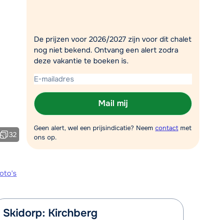
Vul het contactformulier in
Mail naar info@chalet.be
De prijzen voor 2026/2027 zijn voor dit chalet
 vandaag tot 17:30 uur.
nog niet bekend. Ontvang een alert zodra
deze vakantie te boeken is.
Mail mij
Geen alert, wel een prijsindicatie? Neem
contact
met
32
ons op.
oto's
Skidorp: Kirchberg