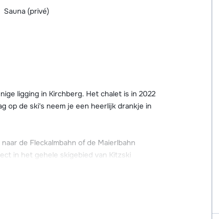
Sauna (privé)
ige ligging in Kirchberg. Het chalet is in 2022
g op de ski's neem je een heerlijk drankje in
s naar de Fleckalmbahn of de Maierlbahn
rect in het gehele skigebied van Kitzski
om ca. 1,5 km afstand. Hier vind je grote
ki mogelijkheden.