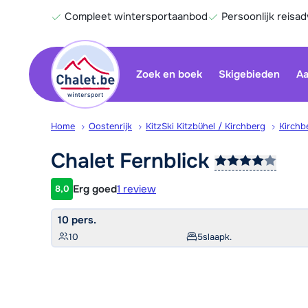
Compleet wintersportaanbod
Persoonlijk reisad
Zoek en boek
Skigebieden
Aa
Home
Oostenrijk
KitzSki Kitzbühel / Kirchberg
Kirchb
Chalet
Fernblick
Erg goed
1 review
8,0
Klantwaardering
10 pers.
10
5
slaapk.