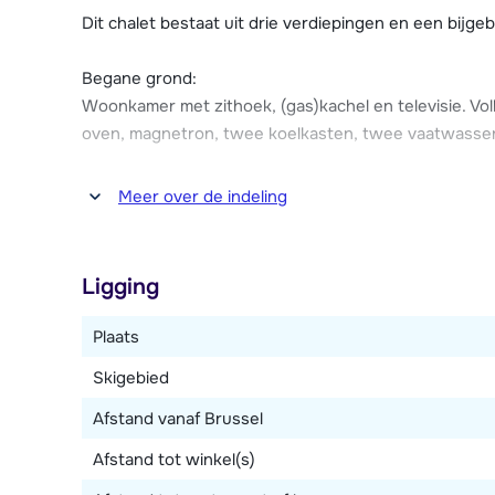
Chalet Fernblick beschikt over vier parkeerplaatsen.
Dit chalet bestaat uit drie verdiepingen en een bijge
Jongerengroepen zijn in Chalet Fernblick niet toege
Begane grond:
Woonkamer met zithoek, (gas)kachel en televisie. Vol
oven, magnetron, twee koelkasten, twee vaatwassers,
Eerste verdieping:
Meer over de indeling
Drie slaapkamers met ieder een 2-persoonsbed. Badk
Apart toilet.
Ligging
Souterrain:
Slaapkamer met 2-persoonsbed. Badkamer met douche,
Plaats
Skiberging. Bar.
Skigebied
Bijgebouw:
Afstand vanaf Brussel
Woonkamer met zithoek. Slaapkamer met 2-persoon
Afstand tot winkel(s)
en toilet.