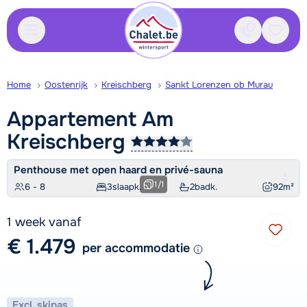
Contact
Bewaa
Home
Oostenrijk
Kreischberg
Sankt Lorenzen ob Murau
Appartement Am
Kreischberg
Penthouse met open haard en privé-sauna
1
/
1
6 - 8
3
slaapk.
2
badk.
92
m²
1 week vanaf
€ 1.479
per accommodatie
Excl. skipas