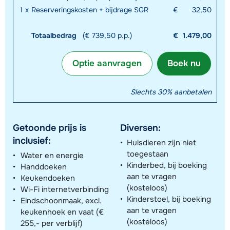
1
x
Reserveringskosten + bijdrage SGR
€
32,50
Totaalbedrag
(€ 739,50 p.p.)
€
1.479,00
Optie aanvragen
Boek nu
Slechts 30% aanbetalen
Getoonde prijs is
Diversen:
inclusief:
Huisdieren zijn niet
toegestaan
Water en energie
Kinderbed, bij boeking
Handdoeken
aan te vragen
Keukendoeken
(kosteloos)
Wi-Fi internetverbinding
Kinderstoel, bij boeking
Eindschoonmaak, excl.
aan te vragen
keukenhoek en vaat (€
(kosteloos)
255,- per verblijf)