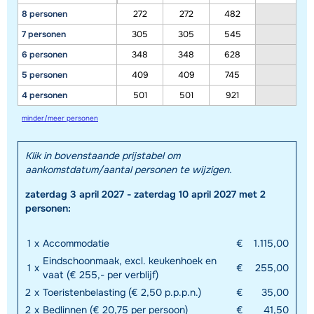
8 personen
272
272
482
7 personen
305
305
545
6 personen
348
348
628
5 personen
409
409
745
4 personen
501
501
921
minder/meer personen
Toon alle accommodaties in dit gebied
Deze kaart geeft een indicatie van de ligging van onze accommodaties. De
Klik in bovenstaande prijstabel om
exacte locatie kan enigszins afwijken.
aankomstdatum/aantal personen te wijzigen.
zaterdag 3 april 2027 - zaterdag 10 april 2027 met 2
personen:
1
x
Accommodatie
€
1.115,00
Eindschoonmaak, excl. keukenhoek en
1
x
€
255,00
vaat (€ 255,- per verblijf)
2
x
Toeristenbelasting (€ 2,50 p.p.p.n.)
€
35,00
2
x
Bedlinnen (€ 20,75 per persoon)
€
41,50