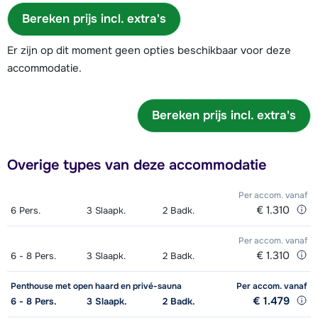
Bereken prijs incl. extra's
Er zijn op dit moment geen opties beschikbaar voor deze
accommodatie.
Bereken prijs incl. extra's
Overige types van deze accommodatie
Per accom.
vanaf
€ 1.310
6
Pers.
3
Slaapk.
2
Badk.
Per accom.
vanaf
€ 1.310
6 - 8
Pers.
3
Slaapk.
2
Badk.
Penthouse met open haard en privé-sauna
Per accom.
vanaf
€ 1.479
6 - 8
Pers.
3
Slaapk.
2
Badk.