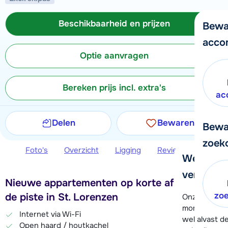
Beschikbaarheid en prijzen
Bewa
acco
Optie aanvragen
Bereken prijs incl. extra's
ac
Delen
Bewaren
Bewa
zoek
Foto's
Overzicht
Ligging
Reviews
Beschi
We helpe
verder!
Nieuwe appartementen op korte afstand van
zo
de piste in St. Lorenzen
Onze klanten
moment hela
Internet via Wi-Fi
wel alvast d
Open haard / houtkachel