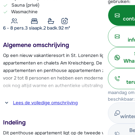
gebruiken:
Sauna (privé)
Wasmachine
cont
6 - 8 pers.
3
slaapk.
2 badk.
92
m²
in
Algemene omschrijving
Op een nieuw vakantieresort in St. Lorenzen liggen de
What
appartementen en chalets Am Kreischberg. De
appartementen en penthouse appartementen zijn geschikt
voor 2 tot 8 personen en hebben een moderne maar toch
ter
ook nog altijd warme en authentieke uitstraling.
maandag om 
beschikbaar:
Op slechts 500 meter afstand bevindt zich het dalstation
Lees de volledige omschrijving
van het skigebied Kreischberg. Dit overzichtelijke skigebied
is ideaal als je op zoek bent naar een gemoedelijk gebied,
winte
Indeling
waar je elkaar ook makkelijk weer tegenkomt.
Be
Dit penthouse appartement ligt op de tweede verdieping.