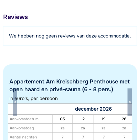
400 meter
Afstand tot restaurant of bar
Reviews
200 meter
Afstand tot piste
We hebben nog geen reviews van deze accommodatie.
500 meter
Afstand tot skilift
500 meter
Bekijk kaart
Appartement Am Kreischberg Penthouse met
open haard en privé-sauna (6 - 8 pers.)
in euro's, per persoon
december 2026
Aankomstdatum
05
12
19
26
Aankomstdag
za
za
za
za
Aantal nachten
7
7
7
7