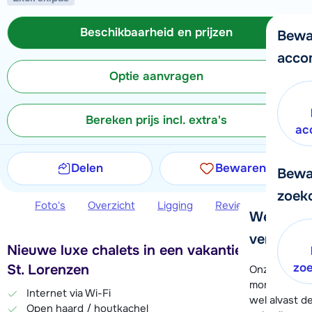
Beschikbaarheid en prijzen
Bewa
acco
Optie aanvragen
Bereken prijs incl. extra's
ac
Delen
Bewaren
Bewa
zoek
Foto's
Overzicht
Ligging
Reviews
Beschi
We helpe
verder!
Nieuwe luxe chalets in een vakantiepark in
zo
St. Lorenzen
Onze klanten
moment hela
Internet via Wi-Fi
wel alvast d
Open haard / houtkachel