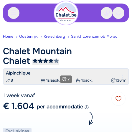
Contact
Bewaa
Home
Oostenrijk
Kreischberg
Sankt Lorenzen ob Murau
Chalet Mountain
Chalet
Alpinchique
1
/
1
8
4
slaapk.
4
badk.
136
m²
1 week vanaf
€ 1.604
per accommodatie
Excl. skipas