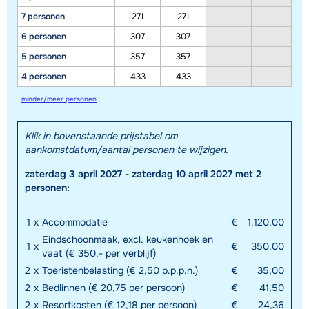
7 personen
271
271
6 personen
307
307
5 personen
357
357
4 personen
433
433
minder/meer personen
Toon alle accommodaties in dit gebied
Klik in bovenstaande prijstabel om
Deze kaart geeft een indicatie van de ligging van onze accommodaties. De
aankomstdatum/aantal personen te wijzigen.
exacte locatie kan enigszins afwijken.
zaterdag 3 april 2027 - zaterdag 10 april 2027 met 2
personen:
1
x
Accommodatie
€
1.120,00
Eindschoonmaak, excl. keukenhoek en
1
x
€
350,00
vaat (€ 350,- per verblijf)
2
x
Toeristenbelasting (€ 2,50 p.p.p.n.)
€
35,00
2
x
Bedlinnen (€ 20,75 per persoon)
€
41,50
2
x
Resortkosten (€ 12,18 per persoon)
€
24,36