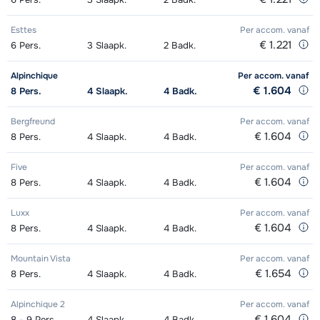
Esttes
Per accom.
vanaf
€ 1.221
6
Pers.
3
Slaapk.
2
Badk.
Alpinchique
Per accom.
vanaf
€ 1.604
8
Pers.
4
Slaapk.
4
Badk.
Bergfreund
Per accom.
vanaf
€ 1.604
8
Pers.
4
Slaapk.
4
Badk.
Five
Per accom.
vanaf
€ 1.604
8
Pers.
4
Slaapk.
4
Badk.
Luxx
Per accom.
vanaf
€ 1.604
8
Pers.
4
Slaapk.
4
Badk.
Mountain Vista
Per accom.
vanaf
€ 1.654
8
Pers.
4
Slaapk.
4
Badk.
Alpinchique 2
Per accom.
vanaf
€ 1.604
8 - 9
Pers.
4
Slaapk.
4
Badk.