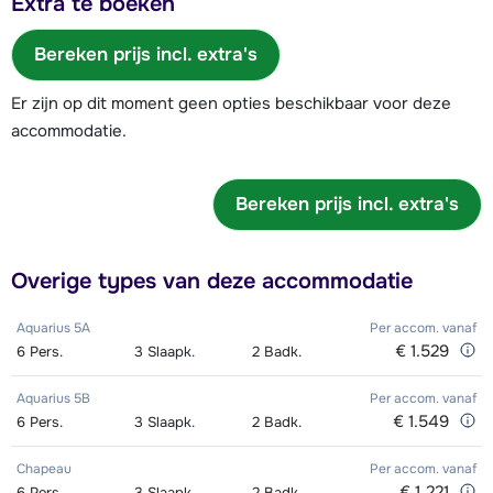
Extra te boeken
Bereken prijs incl. extra's
Er zijn op dit moment geen opties beschikbaar voor deze
accommodatie.
Bereken prijs incl. extra's
Overige types van deze accommodatie
Aquarius 5A
Per accom.
vanaf
€ 1.529
6
Pers.
3
Slaapk.
2
Badk.
Aquarius 5B
Per accom.
vanaf
€ 1.549
6
Pers.
3
Slaapk.
2
Badk.
Chapeau
Per accom.
vanaf
€ 1.221
6
Pers.
3
Slaapk.
2
Badk.