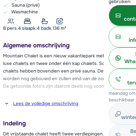
gebruiken:
Sauna (privé)
Wasmachine
cont
8 pers.
4
slaapk.
4 badk.
136
m²
in
Algemene omschrijving
Mountain Chalet is een nieuw vakantiepark met vrijstaande
What
luxe chalets en twee onder één kap chalets. Sommige
chalets hebben bovendien een privé sauna. De chalets
worden nog gebouwd en zullen eind van de zomer klaar zijn.
ter
De getoonde foto's zijn daarom deels nog voorbeeldfoto's.
maandag om 
beschikbaar:
Op slechts 600 meter afstand bevindt zich het dalstation
Lees de volledige omschrijving
van het skigebied Kreischberg. Dit overzichtelijke skigebied
is ideaal als je op zoek bent naar een gemoedelijk gebied,
winte
Indeling
waar je elkaar ook makkelijk weer tegenkomt.
Be
Dit vrijstaande chalet heeft twee verdiepingen.