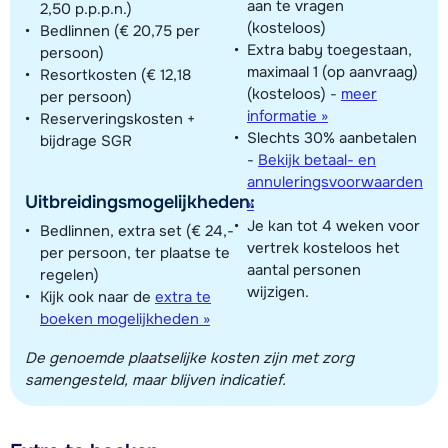
aan te vragen
2,50 p.p.p.n.)
(kosteloos)
Bedlinnen (€ 20,75 per
Extra baby toegestaan,
persoon)
maximaal 1 (op aanvraag)
Resortkosten (€ 12,18
(kosteloos)
-
meer
per persoon)
informatie »
Reserveringskosten +
Slechts 30% aanbetalen
bijdrage SGR
-
Bekijk betaal- en
annuleringsvoorwaarden
Uitbreidingsmogelijkheden:
»
Je kan tot 4 weken voor
Bedlinnen, extra set (€ 24,-
vertrek kosteloos het
per persoon, ter plaatse te
aantal personen
regelen)
wijzigen.
Kijk ook naar de
extra te
boeken mogelijkheden »
De genoemde plaatselijke kosten zijn met zorg
samengesteld, maar blijven indicatief.