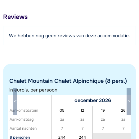
2,4 kilometer
(carport) en oplaadpaal voor elektrische auto's.
Afstand tot restaurant of bar
Reviews
600 meter
Afstand tot piste
We hebben nog geen reviews van deze accommodatie.
600 meter
Afstand tot skilift
600 meter
Bekijk kaart
Chalet Mountain Chalet Alpinchique (8 pers.)
in euro's, per persoon
december 2026
Aankomstdatum
05
12
19
26
Aankomstdag
za
za
za
za
Aantal nachten
7
7
7
7
8 personen
244
244