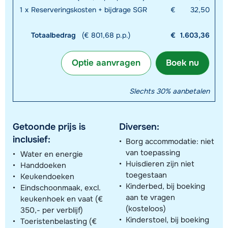
1
x
Reserveringskosten + bijdrage SGR
€
32,50
Totaalbedrag
(€ 801,68 p.p.)
€
1.603,36
Optie aanvragen
Boek nu
Slechts 30% aanbetalen
Getoonde prijs is
Diversen:
inclusief:
Borg accommodatie: niet
van toepassing
Water en energie
Huisdieren zijn niet
Handdoeken
toegestaan
Keukendoeken
Kinderbed, bij boeking
Eindschoonmaak, excl.
aan te vragen
keukenhoek en vaat (€
(kosteloos)
350,- per verblijf)
Kinderstoel, bij boeking
Toeristenbelasting (€