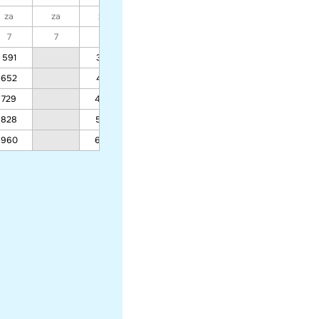
za
za
za
za
za
za
za
7
7
7
7
7
7
7
591
377
377
377
484
652
414
414
414
533
729
462
462
462
595
828
522
522
522
675
960
603
603
603
782