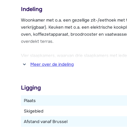
ontspannen na een dag op de piste. Er is een skibergi
Indeling
parkeerplaatsen beschikbaar. Verder is broodjesservi
Woonkamer met o.a. een gezellige zit-/eethoek met te
verkrijgbaar). Keuken met o.a. een elektrische kookpl
oven, koffiezetapparaat, broodrooster en vaatwasser
overdekt terras.
Vier slaapkamers, waarvan drie slaapkamers met ie
een 2-persoonsbed en een stapelbed en televisie.
Meer over de indeling
Eén badkamer met sauna en dubbele douche. Eén ba
aparte toiletten.
Ligging
Plaats
Skigebied
Afstand vanaf Brussel