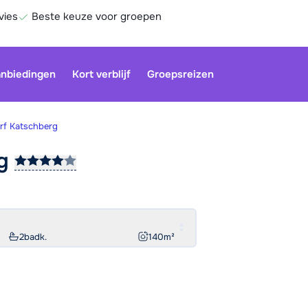
vies
Beste keuze voor groepen
nbiedingen
Kort verblijf
Groepsreizen
rf Katschberg
rg
Be
2
badk.
140
m²