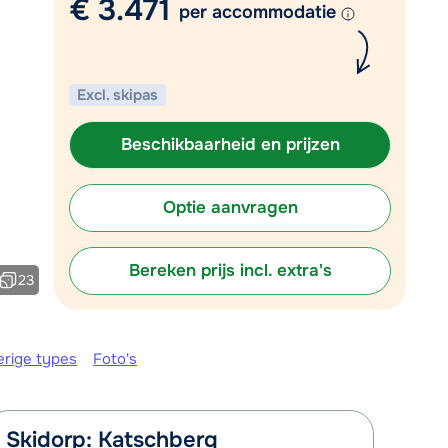
€ 3.471
Vul het contactformulier in
per accommodatie
Mail naar info@chalet.be
 vandaag tot 17:30 uur.
Excl. skipas
Beschikbaarheid en prijzen
Optie aanvragen
Bereken prijs incl. extra's
23
erige types
Foto's
Skidorp: Katschberg