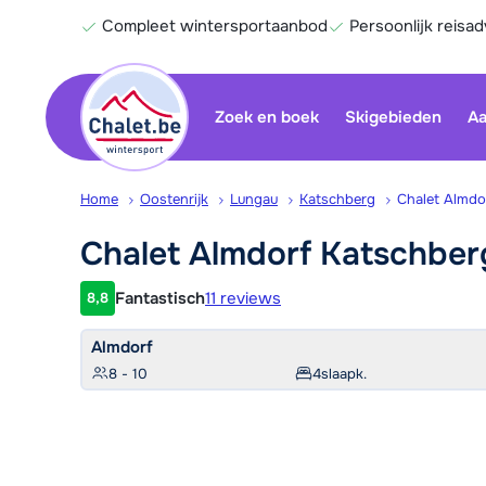
Compleet wintersportaanbod
Persoonlijk reisad
Zoek en boek
Skigebieden
Aa
Home
Oostenrijk
Lungau
Katschberg
Chalet Almdo
Chalet Almdorf
Katschbe
Fantastisch
11 reviews
8,8
Klantwaardering
Almdorf
8 - 10
4
slaapk.