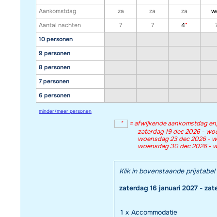
Aankomstdag
za
za
za
w
Aantal nachten
7
7
4
*
10 personen
9 personen
8 personen
7 personen
6 personen
minder/meer personen
*
=
afwijkende aankomstdag en/o
zaterdag 19 dec 2026 - wo
woensdag 23 dec 2026 - w
woensdag 30 dec 2026 - wo
Klik in bovenstaande prijstab
zaterdag 16 januari 2027 - za
1
x
Accommodatie