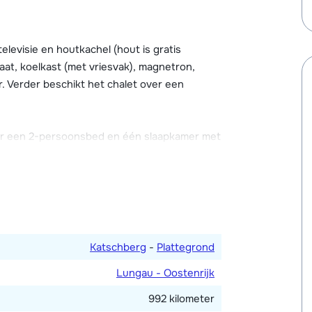
ng met schoendroger, gratis Wifi en er zijn
ce mogelijk.
levisie en houtkachel (hout is gratis
aat, koelkast (met vriesvak), magnetron,
. Verder beschikt het chalet over een
der een 2-persoonsbed en één slaapkamer met
dkamer met douche en bad. Er zijn twee
Katschberg
-
Plattegrond
Lungau - Oostenrijk
992 kilometer