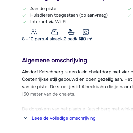
Aan de piste
Huisdieren toegestaan (op aanvraag)
Internet via Wi-Fi
8 - 10 pers.
4
slaapk.
2 badk.
140
m²
Algemene omschrijving
Almdorf Katschberg is een klein chaletdorp met vier ch
Oostenrijkse stijl gebouwd en doen gezellig aan. Het
van de piste. De stoeltjeslift Aineckbahn die je naar 
150 meter van de chalets.
De dorpskern van het plaatsje Katschberg met winkels
van het chalet.
Lees de volledige omschrijving
De Almdorf Katschberg chalets beschikken over een p