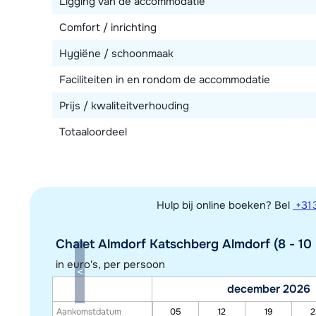
Ligging van de accommodatie
Comfort / inrichting
Hygiëne / schoonmaak
Faciliteiten in en rondom de accommodatie
Prijs / kwaliteitverhouding
Totaaloordeel
Hulp bij online boeken? Bel
+31 
Chalet Almdorf Katschberg Almdorf (8 - 10 
in euro's, per persoon
december 2026
Aankomstdatum
05
12
19
2