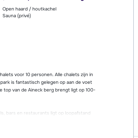
Open haard / houtkachel
Sauna (privé)
alets voor 10 personen. Alle chalets zijn in
 park is fantastisch gelegen op aan de voet
de top van de Aineck berg brengt ligt op 100-
, bars en restaurants ligt op loopafstand
rivé-sauna, waar je heerlijk kunt