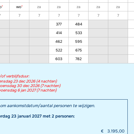
o
*
wo
*
za
za
za
za
za
7
7
7
7
7
7
7
377
484
414
533
462
595
522
675
603
782
f verblijfsduur:
ensdag 23 dec 2026 (4 nachten)
oensdag 30 dec 2026 (7 nachten)
ensdag 6 jan 2027 (7 nachten)
el om aankomstdatum/aantal personen te wijzigen.
terdag 23 januari 2027 met 2 personen:
€
3.195,00