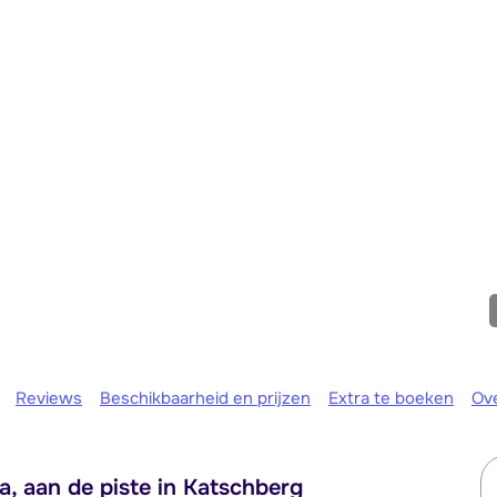
We zijn er
Reviews
Beschikbaarheid en prijzen
Extra te boeken
Ov
a, aan de piste in Katschberg