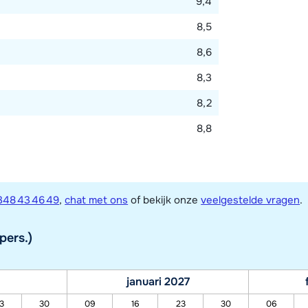
9,4
8,5
8,6
8,3
8,2
8,8
348 43 46 49
,
chat met ons
of bekijk onze
veelgestelde vragen
.
pers.)
januari 2027
3
30
09
16
23
30
06