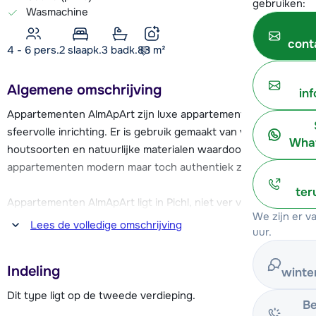
gebruiken:
Wasmachine
cont
4 - 6 pers.
2
slaapk.
3 badk.
83
m²
Algemene omschrijving
in
Appartementen AlmApArt zijn luxe appartementen met een
sfeervolle inrichting. Er is gebruik gemaakt van verschillende
What
houtsoorten en natuurlijke materialen waardoor de
appartementen modern maar toch authentiek zijn.
ter
Appartementen AlmApArt ligt in Pichl, niet ver van
We zijn er 
Mauterndorf en midden in het skigebied Lungau. De
Lees de volledige omschrijving
uur.
dichtstbijzijnde skilift (van Grosseck-Speiereck) bevindt zich
op nog geen 6 km van de appartementen. De gratis skibus
Indeling
winte
stopt op 100 meter afstand. Wil je een dag naar een wat
groter gebied? Het skigebied Aineck Katschberg ligt op ca.
Dit type ligt op de tweede verdieping.
Be
een kwartier rijden.