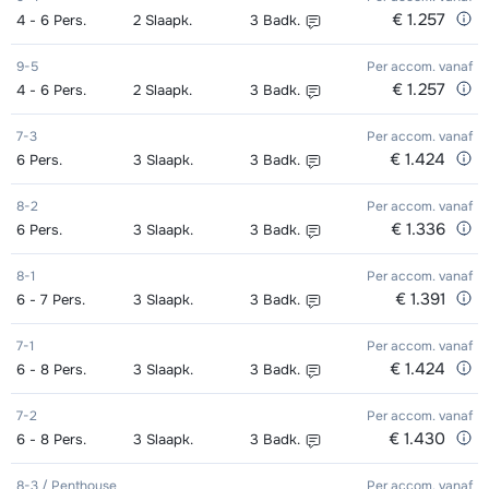
€ 1.257
4 - 6
Pers.
2
Slaapk.
3
Badk.
9-5
Per accom.
vanaf
€ 1.257
4 - 6
Pers.
2
Slaapk.
3
Badk.
7-3
Per accom.
vanaf
€ 1.424
6
Pers.
3
Slaapk.
3
Badk.
8-2
Per accom.
vanaf
€ 1.336
6
Pers.
3
Slaapk.
3
Badk.
8-1
Per accom.
vanaf
€ 1.391
6 - 7
Pers.
3
Slaapk.
3
Badk.
7-1
Per accom.
vanaf
€ 1.424
6 - 8
Pers.
3
Slaapk.
3
Badk.
7-2
Per accom.
vanaf
€ 1.430
6 - 8
Pers.
3
Slaapk.
3
Badk.
8-3 / Penthouse
Per accom.
vanaf