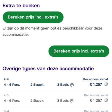
Extra te boeken
Bereken prijs incl. extra's
Er zijn op dit moment geen opties beschikbaar voor deze
accommodatie.
Bereken prijs incl. extra's
Overige types van deze accommodatie
7-4
Per accom.
vanaf
€ 1.257
4 - 6
Pers.
2
Slaapk.
3
Badk.
7-5
Per accom.
vanaf
€ 1.257
4 - 6
Pers.
2
Slaapk.
3
Badk.
9-4
Per accom.
vanaf