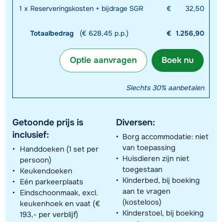
1
x
Reserveringskosten + bijdrage SGR
€
32,50
Totaalbedrag
(€ 628,45 p.p.)
€
1.256,90
Optie aanvragen
Boek nu
Slechts 30% aanbetalen
Getoonde prijs is
Diversen:
inclusief:
Borg accommodatie: niet
van toepassing
Handdoeken (1 set per
Huisdieren zijn niet
persoon)
toegestaan
Keukendoeken
Kinderbed, bij boeking
Eén parkeerplaats
aan te vragen
Eindschoonmaak, excl.
(kosteloos)
keukenhoek en vaat (€
Kinderstoel, bij boeking
193,- per verblijf)