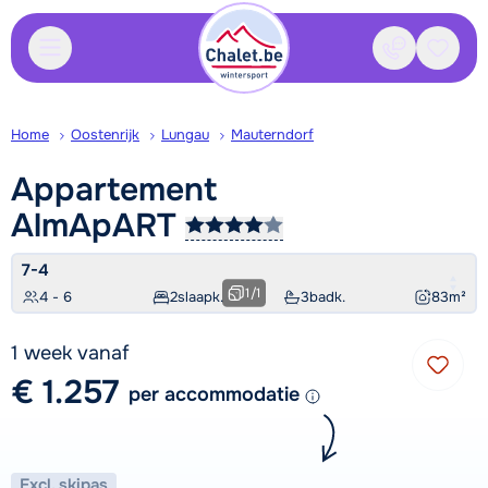
Contact
Bewaa
Home
Oostenrijk
Lungau
Mauterndorf
Appartement
AlmApART
7-4
1
/
1
4 - 6
2
slaapk.
3
badk.
83
m²
1 week vanaf
€ 1.257
per accommodatie
Excl. skipas