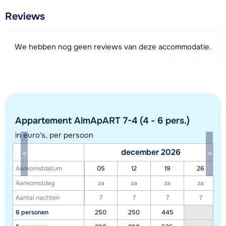
Afstand tot restaurant of bar
Reviews
650 meter
Afstand tot piste
We hebben nog geen reviews van deze accommodatie.
5,9 kilometer
Afstand tot skilift
5,9 kilometer
Afstand tot skibushalte
100 meter
Appartement AlmApART 7-4 (4 - 6 pers.)
in euro's, per persoon
Bekijk kaart
december 2026
Aankomstdatum
05
12
19
26
Aankomstdag
za
za
za
za
Aantal nachten
7
7
7
7
6 personen
250
250
445