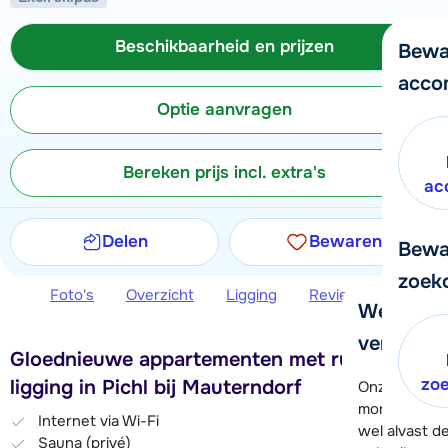
Beschikbaarheid en prijzen
Bewa
acco
Optie aanvragen
Bereken prijs incl. extra's
ac
Delen
Bewaren
Bewa
zoek
Foto's
Overzicht
Ligging
Reviews
Beschi
We helpe
verder!
Gloednieuwe appartementen met rustige
zo
ligging in Pichl bij Mauterndorf
Onze klanten
moment hela
Internet via Wi-Fi
wel alvast d
Sauna (privé)