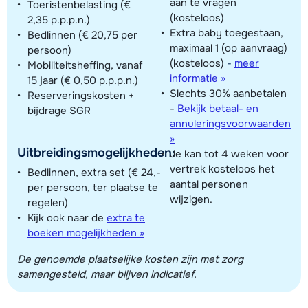
aan te vragen
Toeristenbelasting (€
(kosteloos)
2,35 p.p.p.n.)
Extra baby toegestaan,
Bedlinnen (€ 20,75 per
maximaal 1 (op aanvraag)
persoon)
(kosteloos)
-
meer
Mobiliteitsheffing, vanaf
informatie »
15 jaar (€ 0,50 p.p.p.n.)
Slechts 30% aanbetalen
Reserveringskosten +
-
Bekijk betaal- en
bijdrage SGR
annuleringsvoorwaarden
»
Uitbreidingsmogelijkheden:
Je kan tot 4 weken voor
vertrek kosteloos het
Bedlinnen, extra set (€ 24,-
aantal personen
per persoon, ter plaatse te
wijzigen.
regelen)
Kijk ook naar de
extra te
boeken mogelijkheden »
De genoemde plaatselijke kosten zijn met zorg
samengesteld, maar blijven indicatief.