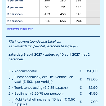
5 personen
290
290
525
4 personen
351
351
645
3 personen
453
453
845
2 personen
656
656
1244
minder/meer personen
Klik in bovenstaande prijstabel om
aankomstdatum/aantal personen te wijzigen.
Toon alle accommodaties in dit gebied
zaterdag 3 april 2027 - zaterdag 10 april 2027 met 2
Deze kaart geeft een indicatie van de ligging van onze accommodaties. De
personen:
exacte locatie kan enigszins afwijken.
1
x
Accommodatie
€
950,00
Eindschoonmaak, excl. keukenhoek en
1
x
€
193,00
vaat (€ 193,- per verblijf)
2
x
Toeristenbelasting (€ 2,35 p.p.p.n.)
€
32,90
2
x
Bedlinnen (€ 20,75 per persoon)
€
41,50
Mobiliteitsheffing, vanaf 15 jaar (€ 0,50
2
x
€
7,00
p.p.p.n.)