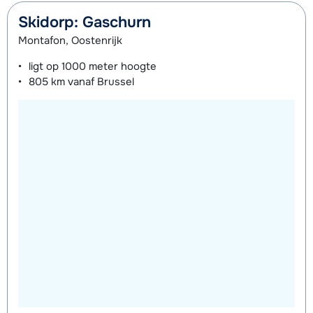
Zilver Snowboard + Boots (8 dagen)
€ 212,50
Skidorp: Gaschurn
Zilver Snowboard (8 dagen)
€ 158,00
Montafon, Oostenrijk
Zilver Boots (8 dagen)
€ 74,00
ligt op
1000 meter
hoogte
805 km
vanaf Brussel