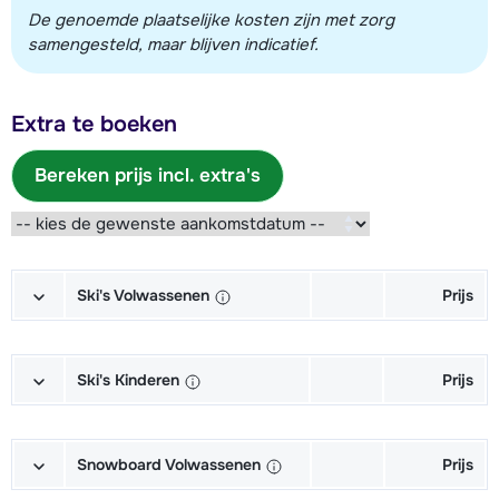
De genoemde plaatselijke kosten zijn met zorg
samengesteld, maar blijven indicatief.
Extra te boeken
Bereken prijs incl. extra's
Ski's Volwassenen
Prijs
Goud Ski's + Schoenen + Stokken
€ 225,00
(6/7 dagen)
Ski's Kinderen
Prijs
Goud Ski's + Stokken (6/7 dagen)
€ 170,00
Junior Ski's + Schoenen + Stokken
€ 79,00
(6/7 dagen)
Snowboard Volwassenen
Prijs
Goud Schoenen (6/7 dagen)
€ 80,00