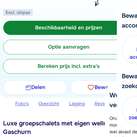
Excl. skipas
Bewa
acco
Beschikbaarheid en prijzen
Optie aanvragen
ac
Bereken prijs incl. extra's
Bewa
zoek
Delen
Bewaren
We helpe
Foto's
Overzicht
Ligging
Reviews
Beschi
verder!
zo
Onze klanten
Luxe groepschalets met eigen wellness in
moment hela
Gaschurn
wel alvast d