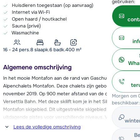
gebruiken:
Huisdieren toegestaan (op aanvraag)
Internet via Wi-Fi
Open haard / houtkachel
cont
Sauna (privé)
Wasmachine
in
16 - 24 pers.
8
slaapk.
6 badk.
400
m²
What
Algemene omschrijving
In het mooie Montafon aan de rand van Gaschurn liggen de
ter
Alpenchalets Montafon. Deze chalets zijn gebouwd in
november 2019. Op 900 meter afstand van de chalets is de
Morgen om 0
Versettla Bahn. Met deze skilift kom je in het Silvretta
beschikbaar:
Montafon skigebied. Dit uitgestrekte skigebied heeft
uitdagende pistes voor verschillende niveaus. Vanaf de
winte
chalets kun je gemakkelijk met de skibus naar de skilift, de
Lees de volledige omschrijving
bushalte ligt op ca. 50 meter van de chalets.
Be