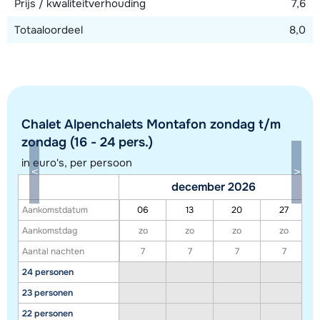
Prijs / kwaliteitverhouding
7,6
Totaaloordeel
8,0
Chalet Alpenchalets Montafon zondag t/m
zondag (16 - 24 pers.)
in euro's, per persoon
december 2026
Aankomstdatum
06
13
20
27
Toon alle accommodaties in dit gebied
Aankomstdag
zo
zo
zo
zo
Deze kaart geeft een indicatie van de ligging van onze accommodaties. De
Aantal nachten
7
7
7
7
exacte locatie kan enigszins afwijken.
24 personen
23 personen
22 personen