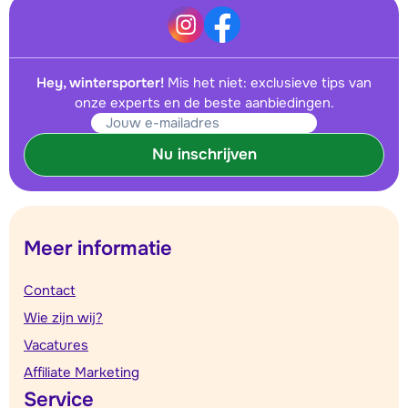
Hey, wintersporter!
Mis het niet: exclusieve tips van
onze experts en de beste aanbiedingen.
Nu inschrijven
Meer informatie
Contact
Wie zijn wij?
Vacatures
Affiliate Marketing
Service