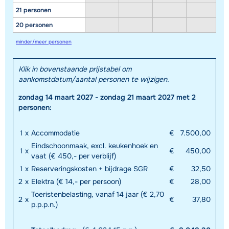
21 personen
20 personen
minder/meer personen
Klik in bovenstaande prijstabel om
aankomstdatum/aantal personen te wijzigen.
zondag 14 maart 2027 - zondag 21 maart 2027 met 2
personen:
1
x
Accommodatie
€
7.500,00
Eindschoonmaak, excl. keukenhoek en
1
x
€
450,00
vaat (€ 450,- per verblijf)
1
x
Reserveringskosten + bijdrage SGR
€
32,50
2
x
Elektra (€ 14,- per persoon)
€
28,00
Toeristenbelasting, vanaf 14 jaar (€ 2,70
2
x
€
37,80
p.p.p.n.)