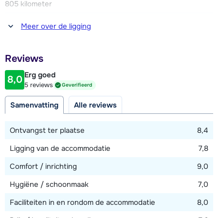
805 kilometer
Op de tweede etage zijn ook vier slaapkamers. Twee
slaapkamers met een 2-persoonsbed, een 1-persoons
Afstand tot winkel(s)
Meer over de ligging
sofabed met daarboven een 1-persoons uitklapbed (hiermee
900 meter
ontstaat een stapelbed) en een en-suite badkamer met
Afstand tot restaurant of bar
douche en toilet. Twee slaapkamers met ieder een 2-
Reviews
600 meter
persoonsbed. Badkamer met douche en toilet.
Erg goed
8,0
Afstand tot piste
5 reviews
Geverifieerd
1300 meter
Samenvatting
Alle reviews
Afstand tot skilift
1300 meter
Ontvangst ter plaatse
8,4
Afstand tot skibushalte
Ligging van de accommodatie
7,8
50 meter
Comfort / inrichting
9,0
Hygiëne / schoonmaak
7,0
Bekijk kaart
Faciliteiten in en rondom de accommodatie
8,0