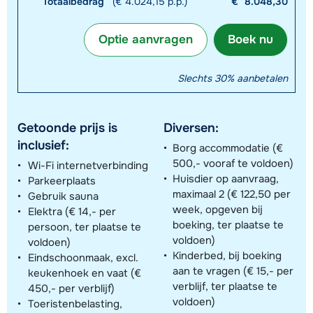
Totaalbedrag
(€ 4.024,15 p.p.)
€
8.048,30
Optie aanvragen
Boek nu
Slechts 30% aanbetalen
Getoonde prijs is
Diversen:
inclusief:
Borg accommodatie (€
500,- vooraf te voldoen)
Wi-Fi internetverbinding
Huisdier op aanvraag,
Parkeerplaats
maximaal 2 (€ 122,50 per
Gebruik sauna
week, opgeven bij
Elektra (€ 14,- per
boeking, ter plaatse te
persoon, ter plaatse te
voldoen)
voldoen)
Kinderbed, bij boeking
Eindschoonmaak, excl.
aan te vragen (€ 15,- per
keukenhoek en vaat (€
verblijf, ter plaatse te
450,- per verblijf)
voldoen)
Toeristenbelasting,