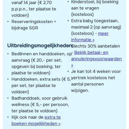
Kinderstoel, bij boeking
vanaf 14 jaar (€ 2,70
aan te vragen
p.p.p.n., ter plaatse te
(kosteloos)
voldoen)
Extra baby toegestaan,
Reserveringskosten +
maximaal 2 (op aanvraag)
bijdrage SGR
(kosteloos)
-
meer
informatie »
Uitbreidingsmogelijkheden:
Slechts 30% aanbetalen
-
Bekijk betaal- en
Bedlinnen en handdoeken, op
annuleringsvoorwaarden
aanvraag (€ 20,- per set,
»
opgeven bij boeking, ter
Je kan tot 4 weken voor
plaatse te voldoen)
vertrek kosteloos het
Handdoeken, extra sets (€ 5,-
aantal personen
per set, ter plaatse te
wijzigen.
voldoen)
Badhanddoek, voor gebruik
wellness (€ 5,- per persoon,
ter plaatse te voldoen)
Kijk ook naar de
extra te
boeken mogelijkheden »