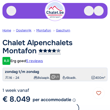
Contact
Bewaa
Home
Oostenrijk
Montafon
Gaschurn
Chalet Alpenchalets
Montafon
Erg goed
5 reviews
8,0
Klantwaardering
zondag t/m zondag
1
/
1
16 - 24
8
slaapk.
6
badk.
400
m²
1 week vanaf
€ 8.049
per accommodatie