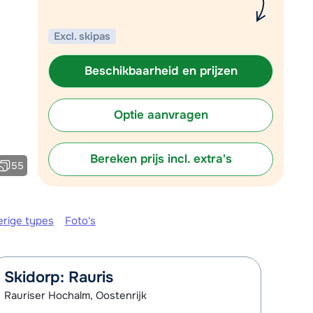
Plan een terugbelverzoek
Excl. skipas
 10:00 uur weer beschikbaar:
Chat met wintersportspecialist
Beschikbaarheid en prijzen
Bel ons via 03 3037838
Optie aanvragen
Bereken prijs incl. extra's
55
erige types
Foto's
Skidorp: Rauris
Rauriser Hochalm, Oostenrijk