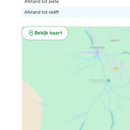
Afstand tot piste
toilet.
Afstand tot skilift
Beide appartementen hebben een balkon.
Dit type is geschikt voor maximaal 10 volwassenen en
Bekijk kaart