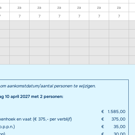
a
za
za
za
za
za
za
7
7
7
7
7
7
7
el om aankomstdatum/aantal personen te wijzigen.
ag 10 april 2027 met 2 personen:
€
1.585,00
enhoek en vaat (€ 375,- per verblijf)
€
375,00
.p.p.n.)
€
35,00
on)
€
30,00