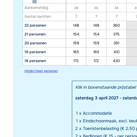
Aankomstdag
za
za
za
z
Aantal nachten
7
7
7
22 personen
148
148
360
21 personen
154
154
375
20 personen
159
159
391
19 personen
165
165
410
18 personen
172
172
430
minder/meer personen
Klik in bovenstaande prijstab
zaterdag 3 april 2027 - zaterd
1
x
Accommodatie
1
x
Eindschoonmaak, excl. keuk
2
x
Toeristenbelasting (€ 2,50 p
2
x
Bedlinnen (€ 15,- per perso