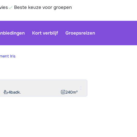
vies
Beste keuze voor groepen
nbiedingen
Kort verblijf
Groepsreizen
ent Iris
Onze klan
gesloten.
gebruiken
4
badk.
240
m²
Be