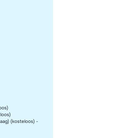
oos)
eloos)
raag) (kosteloos)
-