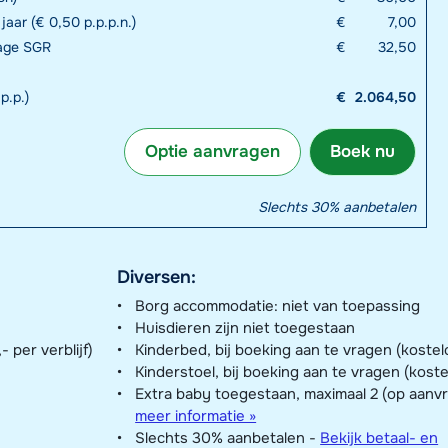
 jaar (€ 0,50 p.p.p.n.)
€
7,00
rage SGR
€
32,50
p.p.)
€
2.064,50
Optie aanvragen
Boek nu
Slechts 30% aanbetalen
Diversen:
Borg accommodatie: niet van toepassing
Huisdieren zijn niet toegestaan
 per verblijf)
Kinderbed, bij boeking aan te vragen (kostel
Kinderstoel, bij boeking aan te vragen (kost
Extra baby toegestaan, maximaal 2 (op aanv
meer informatie »
Slechts 30% aanbetalen -
Bekijk betaal- en