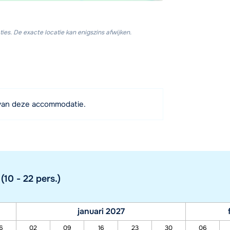
ies. De exacte locatie kan enigszins afwijken.
van deze accommodatie.
(10 - 22 pers.)
januari 2027
6
02
09
16
23
30
06