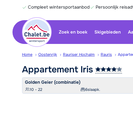
Compleet wintersportaanbod
Persoonlijk reisad
Zoek en boek
Skigebieden
Aa
Home
Oostenrijk
Rauriser Hochalm
Rauris
Appartem
Appartement
Iris
Golden Geier (combinatie)
10 - 22
6
slaapk.