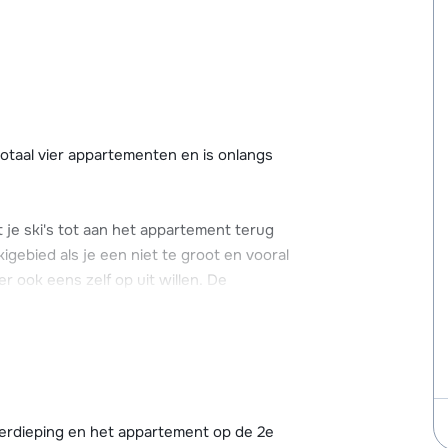
totaal vier appartementen en is onlangs
et je ski's tot aan het appartement terug
igebied als je een niet te groot en vooral
er ook eens zelf op uit willen. De
d.
Oostenrijkse karakter behouden. Je vindt hier
n ideale bestemming als je alles bij de hand
verdieping en het appartement op de 2e