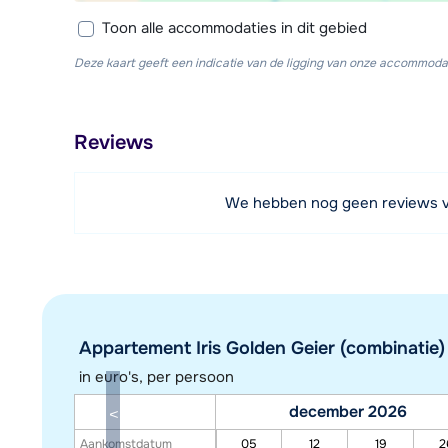
Toon alle accommodaties in dit gebied
Deze kaart geeft een indicatie van de ligging van onze accommodat
Reviews
We hebben nog geen reviews 
Appartement Iris Golden Geier (combinatie) 
in euro's, per persoon
december 2026
Aankomstdatum
05
12
19
2