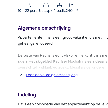
10 - 22 pers.
6
slaapk.
4 badk.
240
m²
Algemene omschrijving
Appartementen Iris is een groot vakantiehuis met in 
geheel gerenoveerd.
De piste van Rauris is echt vlakbij en je kunt bijna m
skiën. Het skigebied Rauriser Hochalm is een ideaal sk
overzichtelijk skigebied zoekt. Ideaal als de kinderen 
dichtstbijzijnde skilift vind je op ca. 700 meter afstan
Lees de volledige omschrijving
Het centrum van Rauris is gemoedelijk en heeft zijn 
een paar winkels, restaurants, bars en supermarkt. Ee
Indeling
wilt hebben maar je niet van extreme drukte houdt.
Dit is een combinatie van het appartement op de 1e 