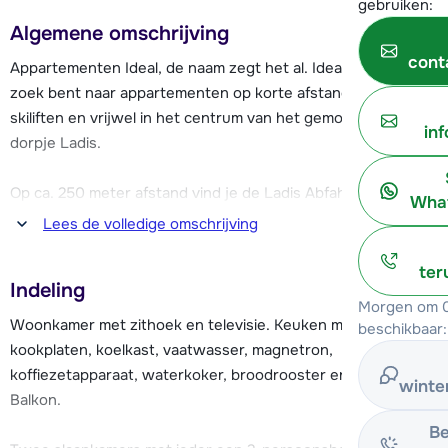
gebruiken:
Algemene omschrijving
cont
Appartementen Ideal, de naam zegt het al. Ideaal als je op
zoek bent naar appartementen op korte afstand van de
skiliften en vrijwel in het centrum van het gemoedelijke
in
dorpje Ladis.
Op ca. 250 meter afstand vind je de Ladis Abfahrt, de skibus
What
halte en de Sonnenbahn lift waarmee je een directe
Lees de volledige omschrijving
aansluiting hebt op het gehele skigebied van
Serfaus/Fiss/Ladis. Op ca. 200 meter vind je het
ter
Indeling
dichtstbijzijnde restaurant en winkels.
Morgen om 0
Woonkamer met zithoek en televisie. Keuken met o.a. twee
beschikbaar:
In Aparthotel Ideal is een restaurant, skiberging met
kookplaten, koelkast, vaatwasser, magnetron,
skischoenendroger, kinderspeelkamer en gratis Wi-Fi.
koffiezetapparaat, waterkoker, broodrooster en eethoek.
winte
Bovendien is er een overdekt zwembad, sauna en
Balkon.
relaxruimte. Tegen betaling kun je gebruik maken van het
Be
solarium of een massage en schoonheidsbehandeling