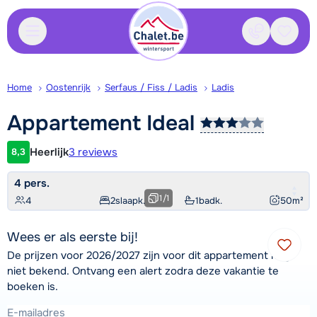
Contact
Bewaa
Home
Oostenrijk
Serfaus / Fiss / Ladis
Ladis
Appartement
Ideal
Heerlijk
3 reviews
8,3
Klantwaardering
4 pers.
1
/
1
4
2
slaapk.
1
badk.
50
m²
Wees er als eerste bij!
De prijzen voor 2026/2027 zijn voor dit appartement nog
niet bekend. Ontvang een alert zodra deze vakantie te
boeken is.