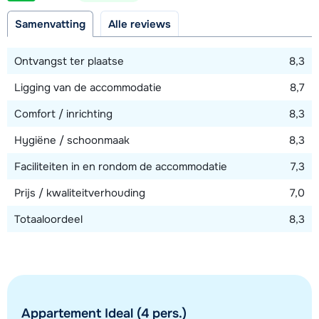
250 meter
Samenvatting
Alle reviews
Afstand tot skilift
250 meter (Sonnenbahn)
Ontvangst ter plaatse
8,3
Afstand tot loipe
Ligging van de accommodatie
8,7
1000 meter
Comfort / inrichting
8,3
Afstand tot skibushalte
100 meter
Hygiëne / schoonmaak
8,3
Faciliteiten in en rondom de accommodatie
7,3
Bekijk kaart
Prijs / kwaliteitverhouding
7,0
Totaaloordeel
8,3
Appartement Ideal (4 pers.)