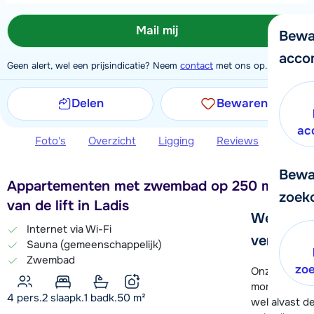
Mail mij
Bewa
acco
Geen alert, wel een prijsindicatie? Neem
contact
met ons op.
Delen
Bewaren
ac
Foto's
Overzicht
Ligging
Reviews
Extra 
Bewa
Appartementen met zwembad op 250 meter
zoek
van de lift in Ladis
We helpe
Internet via Wi-Fi
verder!
Sauna (gemeenschappelijk)
Zwembad
zo
Onze klanten
moment hela
4 pers.
2
slaapk.
1 badk.
50
m²
wel alvast d