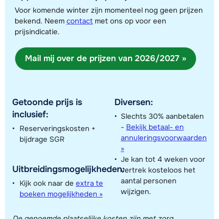
Voor komende winter zijn momenteel nog geen prijzen
bekend. Neem
contact
met ons op voor een
prijsindicatie.
Mail mij over de prijzen van 2026/2027 »
Toon alle accommodaties in dit gebied
Getoonde prijs is
Diversen:
Deze kaart geeft een indicatie van de ligging van onze accommodaties. De
inclusief:
Slechts 30% aanbetalen
exacte locatie kan enigszins afwijken.
-
Bekijk betaal- en
Reserveringskosten +
annuleringsvoorwaarden
bijdrage SGR
»
Je kan tot 4 weken voor
Uitbreidingsmogelijkheden:
vertrek kosteloos het
aantal personen
Kijk ook naar de
extra te
wijzigen.
boeken mogelijkheden »
De genoemde plaatselijke kosten zijn met zorg