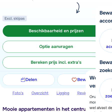
Bewa
Excl. skipas
acco
Beschikbaarheid en prijzen
Optie aanvragen
ac
Bewa
Bereken prijs incl. extra's
zoek
We helpe
Delen
Bewaren
verder!
Foto's
Overzicht
Ligging
Reviews
Beschi
zo
Onze klanten
moment hela
wel alvast d
Mooie appartementen in het centrum van