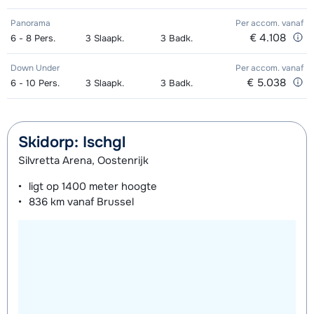
Zilver Snowboard (8 dagen)
€ 158,00
Panorama
Per accom.
vanaf
€ 4.108
6 - 8
Pers.
3
Slaapk.
3
Badk.
Zilver Boots (8 dagen)
€ 74,00
Down Under
Per accom.
vanaf
€ 5.038
6 - 10
Pers.
3
Slaapk.
3
Badk.
Skidorp: Ischgl
Silvretta Arena, Oostenrijk
ligt op
1400 meter
hoogte
836 km
vanaf Brussel