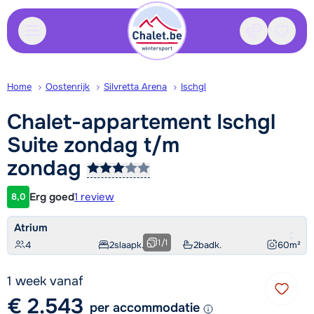
Contact
Bewaa
Home
Oostenrijk
Silvretta Arena
Ischgl
Chalet-appartement Ischgl
Suite zondag t/m
zondag
Erg goed
1 review
8,0
Klantwaardering
Atrium
1
/
1
4
2
slaapk.
2
badk.
60
m²
1 week vanaf
€ 2.543
per accommodatie