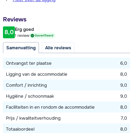
100 meter
Afstand tot restaurant of bar
Reviews
250 meter
Erg goed
8,0
Afstand tot piste
1 review
Geverifieerd
200 meter
Samenvatting
Alle reviews
Afstand tot skilift
200 meter (Pardatschgratbahn)
Ontvangst ter plaatse
6,0
Ligging van de accommodatie
8,0
Bekijk kaart
Comfort / inrichting
9,0
Hygiëne / schoonmaak
9,0
Faciliteiten in en rondom de accommodatie
8,0
Prijs / kwaliteitverhouding
7,0
Totaaloordeel
8,0