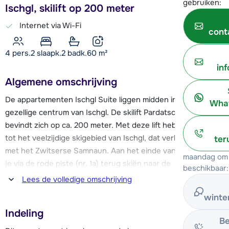
gebruiken:
Ischgl, skilift op 200 meter
Internet via Wi-Fi
cont
4 pers.
2
slaapk.
2 badk.
60
m²
in
Algemene omschrijving
De appartementen Ischgl Suite liggen midden in het
What
gezellige centrum van Ischgl. De skilift Pardatschgratbahn
bevindt zich op ca. 200 meter. Met deze lift heb je toegang
tot het veelzijdige skigebied van Ischgl, dat verbonden is
ter
met het Zwitserse Samnaun. Aan het einde van de dag kun
maandag om 
je via de rode piste (nr. 1a) terug skiën naar de
beschikbaar:
Pardatschgratbahn. Bij de skilift vind je ook de skischool en
Lees de volledige omschrijving
er is een skiverhuur.
winte
Indeling
Door de centrale ligging zijn alle voorzieningen op
Be
loopafstand. In de directe omgeving vind je een supermarkt,