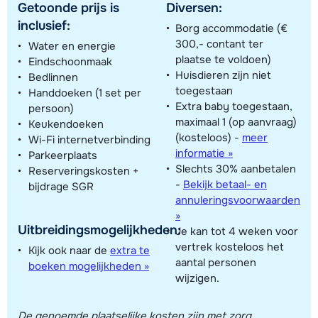
Getoonde prijs is
Diversen:
inclusief:
Borg accommodatie (€
300,- contant ter
Water en energie
plaatse te voldoen)
Eindschoonmaak
Huisdieren zijn niet
Bedlinnen
toegestaan
Handdoeken (1 set per
Extra baby toegestaan,
persoon)
maximaal 1 (op aanvraag)
Keukendoeken
(kosteloos)
-
meer
Wi-Fi internetverbinding
informatie »
Parkeerplaats
Slechts 30% aanbetalen
Reserveringskosten +
-
Bekijk betaal- en
bijdrage SGR
annuleringsvoorwaarden
»
Uitbreidingsmogelijkheden:
Je kan tot 4 weken voor
vertrek kosteloos het
Kijk ook naar de
extra te
aantal personen
boeken mogelijkheden »
wijzigen.
De genoemde plaatselijke kosten zijn met zorg