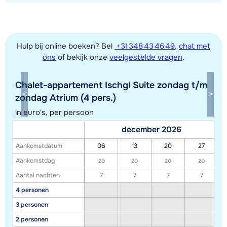
Hulp bij online boeken? Bel
+31 348 43 46 49
,
chat met
ons
of bekijk onze
veelgestelde vragen
.
Chalet-appartement Ischgl Suite zondag t/m
Toon alle accommodaties in dit gebied
zondag Atrium (4 pers.)
Deze kaart geeft een indicatie van de ligging van onze accommodaties. De
in euro's, per persoon
exacte locatie kan enigszins afwijken.
december 2026
Aankomstdatum
06
13
20
27
Aankomstdag
zo
zo
zo
zo
Aantal nachten
7
7
7
7
4 personen
3 personen
2 personen