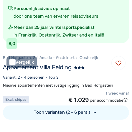
Persoonlijk advies op maat
door ons team van ervaren reisadviseurs
Meer dan 25 jaar wintersportspecialist
in
Frankrijk
,
Oostenrijk
,
Zwitserland
en
Italië
8,0
Bad Hofgastein, Ski Amadé - Gasteinertal, Oostenrijk
Vergelijk
Appartement Villa Felding
Variant: 2 - 4 personen - Top 3
Nieuwe appartementen met rustige ligging in Bad Hofgastein
1 week vanaf
€ 1.029
Excl. skipas
per accommodatie
Toon varianten (2 - 6 pers.)
Bekijk accommodatie