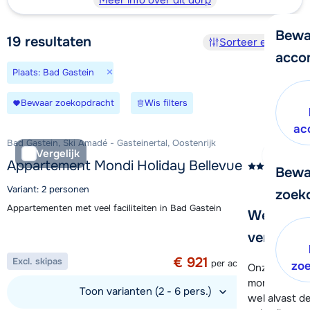
Meer info over dit dorp
Bewa
19
resultaten
Sorteer en filter
acco
×
Plaats: Bad Gastein
Bewaar zoekopdracht
Wis filters
ac
Bad Gastein, Ski Amadé - Gasteinertal, Oostenrijk
Vergelijk
Appartement Mondi Holiday Bellevue
Bewa
Variant: 2 personen
zoek
Appartementen met veel faciliteiten in Bad Gastein
We helpe
Aanbieding
verder!
1 week vanaf
€ 921
Excl. skipas
per accommodatie
zo
Onze klanten
moment hela
Toon varianten (2 - 6 pers.)
wel alvast d