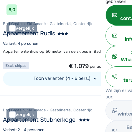
gebruiken:
Bekijk accommodatie
8,0
cont
Bad Gastein, Ski Amadé - Gasteinertal, Oostenrijk
Vergelijk
Appartement Rudis
in
Variant: 4 personen
Appartementenhuis op 50 meter van de skibus in Bad Gastein
What
1 week vanaf
€ 1.079
Excl. skipas
per accommodatie
Toon varianten (4 - 6 pers.)
ter
We zijn er 
Bekijk accommodatie
uur.
Bad Gastein, Ski Amadé - Gasteinertal, Oostenrijk
winte
Vergelijk
Appartement Stubnerkogel
Be
Variant: 2 - 4 personen