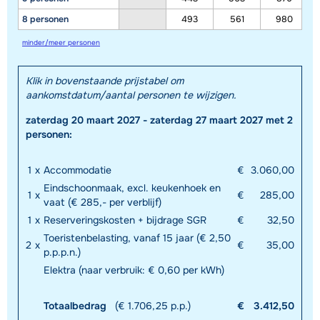
8 personen
493
561
980
minder/meer personen
Klik in bovenstaande prijstabel om
aankomstdatum/aantal personen te wijzigen.
zaterdag 20 maart 2027 - zaterdag 27 maart 2027 met 2
personen:
1
x
Accommodatie
€
3.060,00
Eindschoonmaak, excl. keukenhoek en
1
x
€
285,00
vaat (€ 285,- per verblijf)
1
x
Reserveringskosten + bijdrage SGR
€
32,50
Toeristenbelasting, vanaf 15 jaar (€ 2,50
2
x
€
35,00
p.p.p.n.)
Elektra (naar verbruik: € 0,60 per kWh)
Totaalbedrag
(€ 1.706,25 p.p.)
€
3.412,50