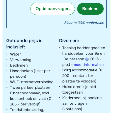
Optie aanvragen
Boek nu
Slechts 30% aanbetalen
Getoonde prijs is
Diversen:
inclusief:
Toeslag beddengoed en
handdoeken voor 9e en
Water
10e persoon
(€ 16,-
Verwarming
p.p.)
-
meer informatie »
Bedlinnen
Borg accommodatie (€
Handdoeken (1 set per
200,- contant ter
persoon)
plaatse te voldoen)
Wi-Fi internetverbinding
Huisdieren zijn niet
Twee parkeerplaatsen
toegestaan
Eindschoonmaak, excl.
Kinderbed, bij boeking
keukenhoek en vaat (€
aan te vragen
285,- per verblijf)
(kosteloos)
Toeristenbelasting,