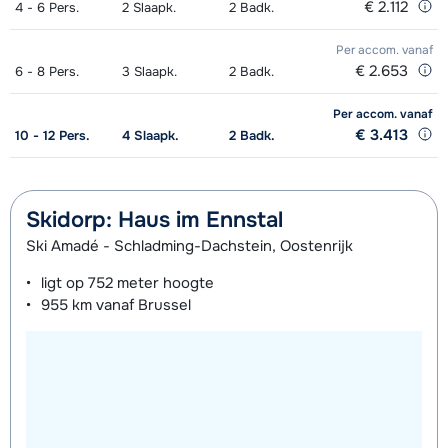
€ 2.112
4 - 6
Pers.
2
Slaapk.
2
Badk.
Per accom.
vanaf
€ 2.653
6 - 8
Pers.
3
Slaapk.
2
Badk.
Per accom.
vanaf
€ 3.413
10 - 12
Pers.
4
Slaapk.
2
Badk.
Skidorp: Haus im Ennstal
Ski Amadé - Schladming-Dachstein, Oostenrijk
ligt op
752 meter
hoogte
955 km
vanaf Brussel