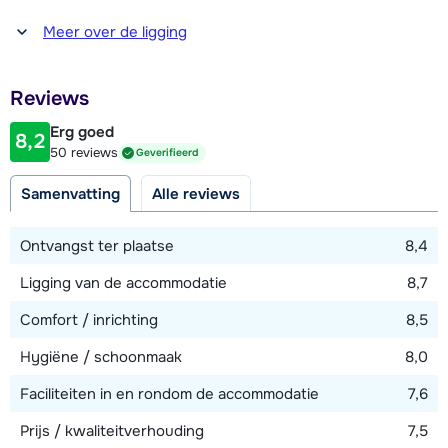
Afstand tot winkel(s)
Meer over de ligging
300 - 500 meter
Afstand tot piste
Reviews
10 - 50 meter
Erg goed
8,2
Afstand tot skilift
50 reviews
Geverifieerd
200 meter
Samenvatting
Alle reviews
Afstand tot skibushalte
100 meter
Ontvangst ter plaatse
8,4
Ligging van de accommodatie
8,7
Bekijk kaart
Comfort / inrichting
8,5
Hygiëne / schoonmaak
8,0
Faciliteiten in en rondom de accommodatie
7,6
Prijs / kwaliteitverhouding
7,5