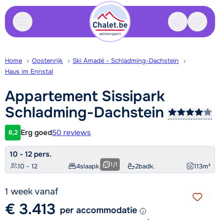
Contact
Bewaa
Home
Oostenrijk
Ski Amadé - Schladming-Dachstein
Haus im Ennstal
Appartement Sissipark
Schladming-Dachstein
Erg goed
50 reviews
8,2
Klantwaardering
10 - 12 pers.
1
/
1
10 - 12
4
slaapk.
2
badk.
113
m²
1 week vanaf
€ 3.413
per accommodatie