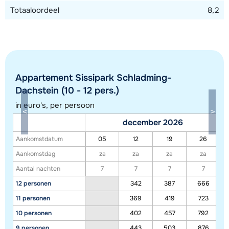
Totaaloordeel
8,2
Appartement Sissipark Schladming-
Dachstein (10 - 12 pers.)
in euro's, per persoon
Toon alle accommodaties in dit gebied
december 2026
Deze kaart geeft een indicatie van de ligging van onze accommodaties. De
Aankomstdatum
05
12
19
26
exacte locatie kan enigszins afwijken.
Aankomstdag
za
za
za
za
Aantal nachten
7
7
7
7
12 personen
342
387
666
11 personen
369
419
723
10 personen
402
457
792
9 personen
443
503
876