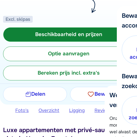
Bewa
Excl. skipas
acco
Beschikbaarheid en prijzen
Optie aanvragen
ac
Bereken prijs incl. extra's
Bewa
zoek
Delen
Bewaren
We helpe
verder!
Foto's
Overzicht
Ligging
Reviews
Beschi
zo
Onze klanten
moment hela
Luxe appartementen met privé-sauna aan de
wel alvast d