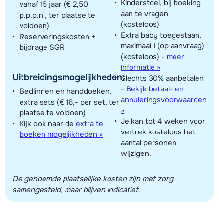
Kinderstoel, bij boeking
vanaf 15 jaar (€ 2,50
aan te vragen
p.p.p.n., ter plaatse te
(kosteloos)
voldoen)
Extra baby toegestaan,
Reserveringskosten +
maximaal 1 (op aanvraag)
bijdrage SGR
(kosteloos)
-
meer
informatie »
Uitbreidingsmogelijkheden:
Slechts 30% aanbetalen
-
Bekijk betaal- en
Bedlinnen en handdoeken,
annuleringsvoorwaarden
extra sets (€ 16,- per set, ter
»
plaatse te voldoen)
Je kan tot 4 weken voor
Kijk ook naar de
extra te
vertrek kosteloos het
boeken mogelijkheden »
aantal personen
wijzigen.
De genoemde plaatselijke kosten zijn met zorg
samengesteld, maar blijven indicatief.