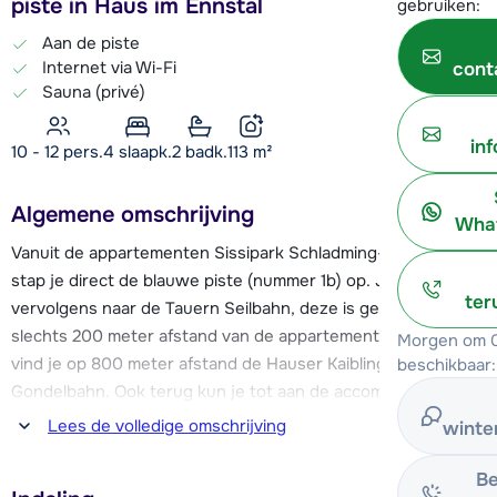
piste in Haus im Ennstal
gebruiken:
Aan de piste
Internet via Wi-Fi
cont
Sauna (privé)
in
10 - 12 pers.
4
slaapk.
2 badk.
113
m²
Algemene omschrijving
What
Vanuit de appartementen Sissipark Schladming-Dachstein
stap je direct de blauwe piste (nummer 1b) op. Je kunt
ter
vervolgens naar de Tauern Seilbahn, deze is gelegen op
slechts 200 meter afstand van de appartementen. Verder
Morgen om 0
vind je op 800 meter afstand de Hauser Kaibling
beschikbaar:
Gondelbahn. Ook terug kun je tot aan de accommodatie
skiën. De skischool bevindt zich op ca. 600 meter afstand en
Lees de volledige omschrijving
winte
is te bereiken via een pad waarover je bij voldoende sneeuw
kunt skiën.
Be