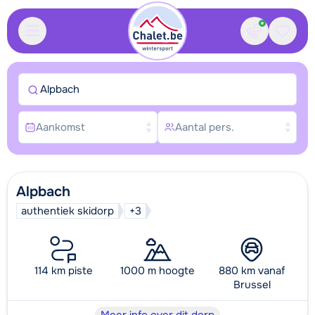
Contact
Bewaa
Alpbach
Aankomst
Aantal pers.
Alpbach
authentiek skidorp
+3
114 km piste
1000 m hoogte
880 km vanaf
Brussel