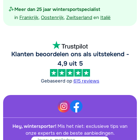
Meer dan 25 jaar wintersportspecialist
in
Frankrijk
,
Oostenrijk
,
Zwitserland
en
Italië
Klanten beoordelen ons als uitstekend -
4,9 uit 5
Gebaseerd op
615 reviews
Hey, wintersporter!
Mis het niet: exclusieve tips van
onze experts en de beste aanbiedingen.