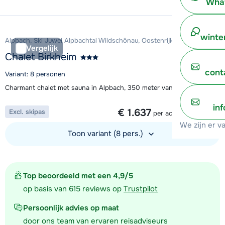
What
Bekijk accommodatie
winte
Alpbach, Ski Juwel Alpbachtal Wildschönau, Oostenrijk
Vergelijk
Chalet Birkheim
cont
Variant: 8 personen
Charmant chalet met sauna in Alpbach, 350 meter van de skillift
1 week vanaf
in
€ 1.637
Excl. skipas
per accommodatie
We zijn er v
Toon variant (8 pers.)
Bekijk accommodatie
Top beoordeeld met een 4,9/5
op basis van 615 reviews op
Trustpilot
Persoonlijk advies op maat
door ons team van ervaren reisadviseurs