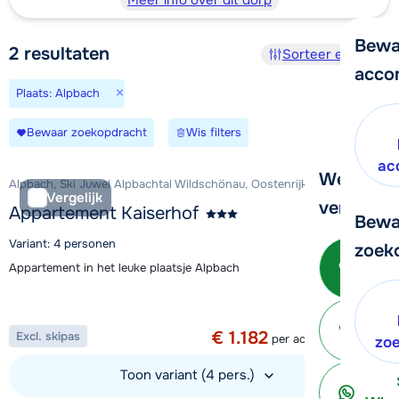
Meer info over dit dorp
Bewa
2
resultaten
Sorteer en filter
acco
×
Plaats: Alpbach
Bewaar zoekopdracht
Wis filters
ac
We helpe
Alpbach, Ski Juwel Alpbachtal Wildschönau, Oostenrijk
Vergelijk
verder!
Appartement Kaiserhof
Bewa
Variant: 4 personen
zoek
Be
Appartement in het leuke plaatsje Alpbach
Aanbieding
1 week vanaf
€ 1.182
Excl. skipas
per accommodatie
ter
zo
Toon variant (4 pers.)