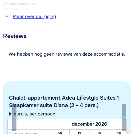
Afstand vanaf Brussel
880 kilometer
Meer over de ligging
Afstand tot winkel(s)
150 meter
Reviews
Afstand tot restaurant of bar
100 meter
We hebben nog geen reviews van deze accommodatie.
Afstand tot piste
20 meter
Afstand tot skilift
20 meter
Afstand tot loipe
Chalet-appartement Adea Lifestyle Suites 1
50 meter
Slaapkamer suite Diana (2 - 4 pers.)
Afstand tot skibushalte
in euro's, per persoon
100 meter
december 2026
Aankomstdatum
05
12
19
26