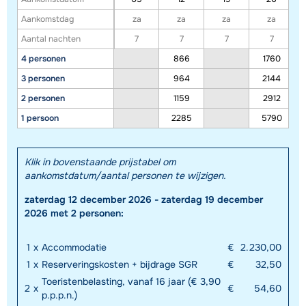
Bekijk kaart
Aankomstdag
za
za
za
za
Aantal nachten
7
7
7
7
4 personen
866
1760
3 personen
964
2144
2 personen
1159
2912
1 persoon
2285
5790
Klik in bovenstaande prijstabel om
aankomstdatum/aantal personen te wijzigen.
zaterdag 12 december 2026 - zaterdag 19 december
2026 met 2 personen:
1
x
Accommodatie
€
2.230,00
Toon alle accommodaties in dit gebied
1
x
Reserveringskosten + bijdrage SGR
€
32,50
Toeristenbelasting, vanaf 16 jaar (€ 3,90
Deze kaart geeft een indicatie van de ligging van onze accommodaties. De
2
x
€
54,60
p.p.p.n.)
exacte locatie kan enigszins afwijken.