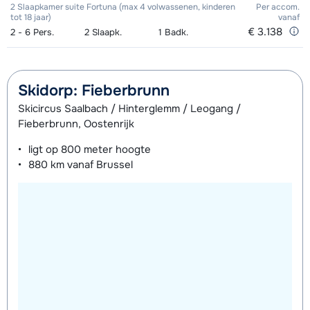
Zilver Snowboard (8 dagen)
€ 158,00
2 Slaapkamer suite Fortuna (max 4 volwassenen, kinderen
Per accom.
(8 dagen)
tot 18 jaar)
vanaf
Zilver Boots (8 dagen)
€ 74,00
€ 3.138
2 - 6
Pers.
2
Slaapk.
1
Badk.
Zilver Ski's + Stokken (8 dagen)
€ 158,00
Zilver Schoenen (8 dagen)
€ 74,00
Skidorp: Fieberbrunn
Bronze Ski's + Schoenen + Stokken
€ 161,00
Skicircus Saalbach / Hinterglemm / Leogang /
Fieberbrunn, Oostenrijk
(8 dagen)
ligt op
800 meter
hoogte
Bronze Ski's + Stokken (8 dagen)
€ 121,00
880 km
vanaf Brussel
Bronze Schoenen (8 dagen)
€ 56,00