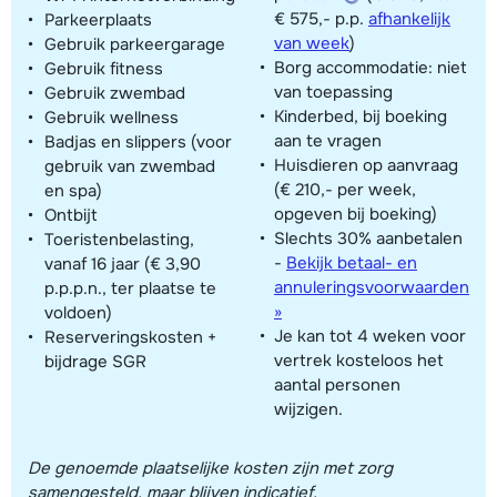
€ 575,- p.p.
afhankelijk
Parkeerplaats
van week
)
Gebruik parkeergarage
Borg accommodatie: niet
Gebruik fitness
van toepassing
Gebruik zwembad
Kinderbed, bij boeking
Gebruik wellness
aan te vragen
Badjas en slippers (voor
Huisdieren op aanvraag
gebruik van zwembad
(€ 210,- per week,
en spa)
opgeven bij boeking)
Ontbijt
Slechts 30% aanbetalen
Toeristenbelasting,
-
Bekijk betaal- en
vanaf 16 jaar (€ 3,90
annuleringsvoorwaarden
p.p.p.n., ter plaatse te
»
voldoen)
Je kan tot 4 weken voor
Reserveringskosten +
vertrek kosteloos het
bijdrage SGR
aantal personen
wijzigen.
De genoemde plaatselijke kosten zijn met zorg
samengesteld, maar blijven indicatief.