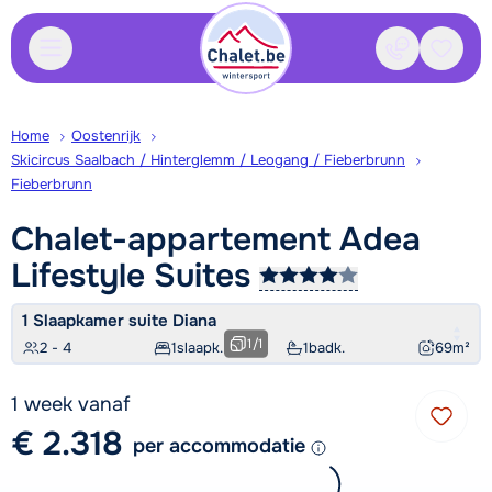
Contact
Bewaa
Home
Oostenrijk
Skicircus Saalbach / Hinterglemm / Leogang / Fieberbrunn
Fieberbrunn
Chalet-appartement Adea
Lifestyle
Suites
1 Slaapkamer suite Diana
1
/
1
2 - 4
1
slaapk.
1
badk.
69
m²
1 week vanaf
€ 2.318
per accommodatie