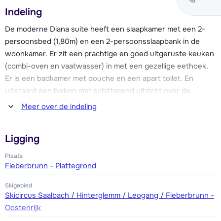
ADEA Lifestyle Suites, gebouwd in 2024, beschikt over in
Indeling
totaal 124 wooneenheden. Er is een binnenzwembad en
sauna waardoor je na een lange dag in de buitenlucht
De moderne Diana suite heeft een slaapkamer met een 2-
heerlijk kunt ontspannen. Voor een drankje kun je terecht
persoonsbed (1,80m) en een 2-persoonsslaapbank in de
op het terras. Voor culinaire verwennerij kun je terecht in
woonkamer. Er zit een prachtige en goed uitgeruste keuken
het à-la-carte restaurant “UPSIDEDOWN Restaurant & Bar”
(combi-oven en vaatwasser) in met een gezellige eethoek.
met bar en wijnkelder. Het hele complex heeft wifi. Verder is
Er is een badkamer met douche en een apart toilet. En
er een laadstation voor e-bikes en e-auto’s (tegen betaling
uiteraard een balkon met schitterend uitzicht over de
van lokaal tarief).
bergen.
Meer over de indeling
Aan het eind van de dag kun je je spullen terugbrengen naar
de skiberging en meteen doorlopen naar de S4 Alm, de
Ligging
Biwak of de Enzianhütte voor een drankje in de laatste
Plaats
zonnestralen. Uiteraard kun je ook dan terecht bij
Fieberbrunn
-
Plattegrond
UPSIDEDOWN.
Skigebied
Skicircus Saalbach / Hinterglemm / Leogang / Fieberbrunn -
Oostenrijk