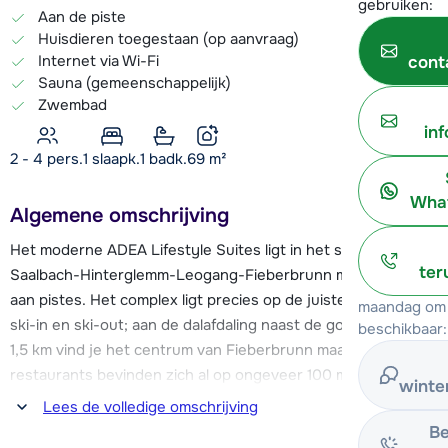
gebruiken:
Aan de piste
Huisdieren toegestaan (op aanvraag)
Internet via Wi-Fi
cont
Sauna (gemeenschappelijk)
Zwembad
in
2 - 4 pers.
1
slaapk.
1 badk.
69
m²
What
Algemene omschrijving
Het moderne ADEA Lifestyle Suites ligt in het skigebied
ter
Saalbach-Hinterglemm-Leogang-Fieberbrunn met 270km
aan pistes. Het complex ligt precies op de juiste plek voor
maandag om 
ski-in en ski-out; aan de dalafdaling naast de gondels. Op ca.
beschikbaar:
1,5 km vind je het centrum van Fieberbrunn maar cafés en
restaurants bevinden zich al op ongeveer 100 m afstand,
winte
winkels op ca. 150m.
Lees de volledige omschrijving
Be