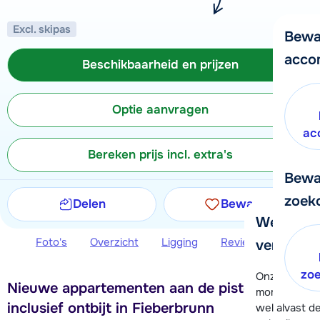
Excl. skipas
Bewa
acco
Beschikbaarheid en prijzen
Optie aanvragen
ac
Bereken prijs incl. extra's
Bewa
zoek
Delen
Bewaren
We helpe
Foto's
Overzicht
Ligging
Reviews
Beschi
verder!
zo
Onze klanten
Nieuwe appartementen aan de piste en
moment hela
inclusief ontbijt in Fieberbrunn
wel alvast d