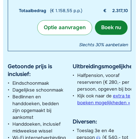
Totaalbedrag
(€ 1.158,55 p.p.)
€
2.317,10
Optie aanvragen
Boek nu
Slechts 30% aanbetalen
Getoonde prijs is
Uitbreidingsmogelijkhede
inclusief:
Halfpension, vooraf
reserveren (€ 280,- per
Eindschoonmaak
persoon, opgeven bij boeki
Dagelijkse schoonmaak
Kijk ook naar de
extra te
Bedlinnen en
boeken mogelijkheden »
handdoeken, bedden
zijn opgemaakt bij
aankomst
Diversen:
Handdoeken, inclusief
Toeslag 3e en 4e
midweekse wissel
persoon
(€ 540,- tot
Wi-Fi internetverbinding