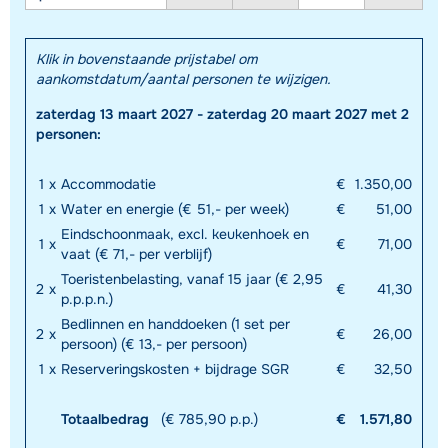
Klik in bovenstaande prijstabel om
aankomstdatum/aantal personen te wijzigen.
zaterdag 13 maart 2027 - zaterdag 20 maart 2027 met 2
personen:
1
x
Accommodatie
€
1.350,00
1
x
Water en energie (€ 51,- per week)
€
51,00
Eindschoonmaak, excl. keukenhoek en
1
x
€
71,00
vaat (€ 71,- per verblijf)
Toeristenbelasting, vanaf 15 jaar (€ 2,95
2
x
€
41,30
p.p.p.n.)
Bedlinnen en handdoeken (1 set per
2
x
€
26,00
persoon) (€ 13,- per persoon)
1
x
Reserveringskosten + bijdrage SGR
€
32,50
Totaalbedrag
(€ 785,90 p.p.)
€
1.571,80