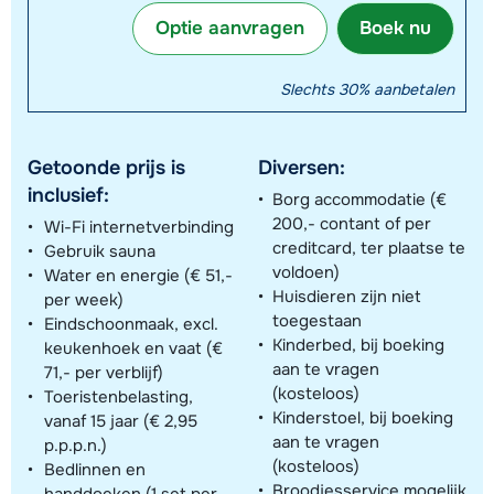
Optie aanvragen
Boek nu
Slechts 30% aanbetalen
Getoonde prijs is
Diversen:
inclusief:
Borg accommodatie (€
200,- contant of per
Wi-Fi internetverbinding
creditcard, ter plaatse te
Gebruik sauna
voldoen)
Water en energie (€ 51,-
Huisdieren zijn niet
per week)
toegestaan
Eindschoonmaak, excl.
Kinderbed, bij boeking
keukenhoek en vaat (€
aan te vragen
71,- per verblijf)
(kosteloos)
Toeristenbelasting,
Kinderstoel, bij boeking
vanaf 15 jaar (€ 2,95
aan te vragen
p.p.p.n.)
(kosteloos)
Bedlinnen en
Broodjesservice mogelijk
handdoeken (1 set per