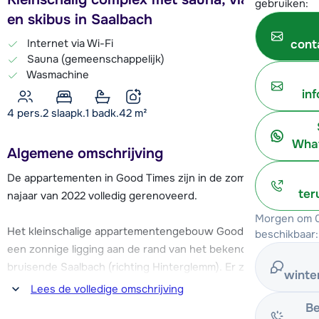
gebruiken:
en skibus in Saalbach
Internet via Wi-Fi
cont
Sauna (gemeenschappelijk)
Wasmachine
in
4 pers.
2
slaapk.
1 badk.
42
m²
What
Algemene omschrijving
De appartementen in Good Times zijn in de zomer en het
ter
najaar van 2022 volledig gerenoveerd.
Morgen om 0
Het kleinschalige appartementengebouw Good Times heeft
beschikbaar:
een zonnige ligging aan de rand van het bekende en
bruisende Saalbach (richting Hinterglemm). Er zijn in totaal
winte
vier appartementen waarvan er drie verhuurd worden en in
Lees de volledige omschrijving
de vierde woont de eigenaar (op de begane grond). Het
Be