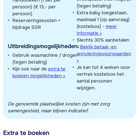
(tegen betaling)
persoon) (€ 13,- per
Extra baby toegestaan,
persoon)
maximaal 1 (op aanvraag)
Reserveringskosten +
(kosteloos)
-
meer
bijdrage SGR
informatie »
Slechts 30% aanbetalen
Uitbreidingsmogelijkheden:
-
Bekijk betaal- en
annuleringsvoorwaarden
Gebruik wasmachine / droger
»
(tegen betaling)
Je kan tot 4 weken voor
Kijk ook naar de
extra te
vertrek kosteloos het
boeken mogelijkheden »
aantal personen
wijzigen.
De genoemde plaatselijke kosten zijn met zorg
samengesteld, maar blijven indicatief.
Extra te boeken