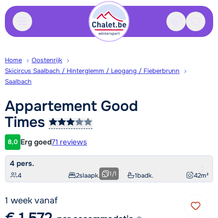
Contact
Bewaa
Home
Oostenrijk
Skicircus Saalbach / Hinterglemm / Leogang / Fieberbrunn
Saalbach
Appartement Good
Times
Erg goed
71 reviews
8,0
Klantwaardering
4 pers.
1
/
1
4
2
slaapk.
1
badk.
42
m²
1 week vanaf
€ 1.572