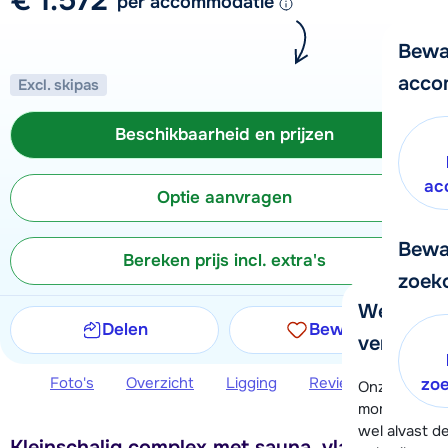
per accommodatie
Bewa
acco
Excl. skipas
Beschikbaarheid en prijzen
ac
Optie aanvragen
Bewa
Bereken prijs incl. extra's
zoek
We helpe
Delen
Bewaren
verder!
Foto's
Overzicht
Ligging
Reviews
Beschi
zo
Onze klanten
moment hela
wel alvast d
Kleinschalig complex met sauna, vlakbij piste