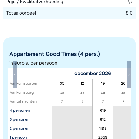
Prijs / kwaliteitverhouding
7,7
Bekijk kaart
Totaaloordeel
8,0
Appartement Good Times (4 pers.)
in euro's, per persoon
december 2026
Aankomstdatum
05
12
19
26
Aankomstdag
za
za
za
za
Aantal nachten
7
7
7
7
4 personen
619
Toon alle accommodaties in dit gebied
3 personen
812
2 personen
1199
Deze kaart geeft een indicatie van de ligging van onze accommodaties. De
1 persoon
2359
exacte locatie kan enigszins afwijken.