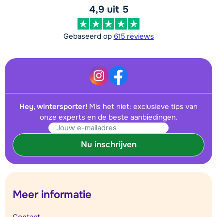
4,9 uit 5
Gebaseerd op
615 reviews
Hey, wintersporter!
Mis het niet: exclusieve tips van
onze experts en de beste aanbiedingen.
Nu inschrijven
Meer informatie