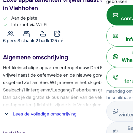
gebruiken:
in Viehhofen
Aan de piste
cont
Internet via Wi-Fi
in
6 pers.
3
slaapk.
2 badk.
125
m²
Algemene omschrijving
What
Het kleinschalige appartementengebouw Drei Berge ligt
vrijwel naast de oefenweide en de nieuwe gondel naar het
ter
skigebied Zell am See. Wil je liever in het skigebied van
Saalbach/Hinterglemm/Leogang/Fieberbunn gaan skiën?
maandag om 
Dan pak je de gratis skibus naar één van de vele
beschikbaar:
opstappunten (dichtstbijzijnde is in Vorderglemm) en kun je
aan het einde van de dag via de blauwe dalafdaling terug
Lees de volledige omschrijving
winte
skiën tot vrijwel aan het appartementengebouw.
Be