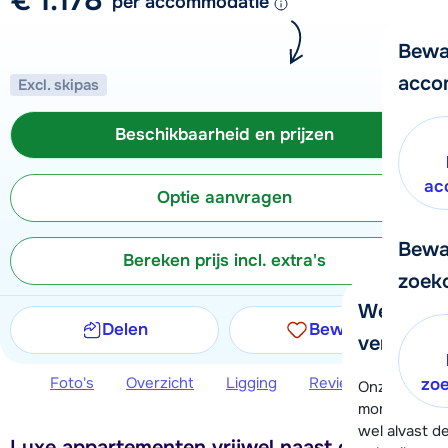
per accommodatie
Bewa
acco
Excl. skipas
Beschikbaarheid en prijzen
ac
Optie aanvragen
Bewa
Bereken prijs incl. extra's
zoek
We helpe
Delen
Bewaren
verder!
Foto's
Overzicht
Ligging
Reviews
Beschi
zo
Onze klanten
moment hela
wel alvast d
Luxe appartementen vrijwel naast de skilift