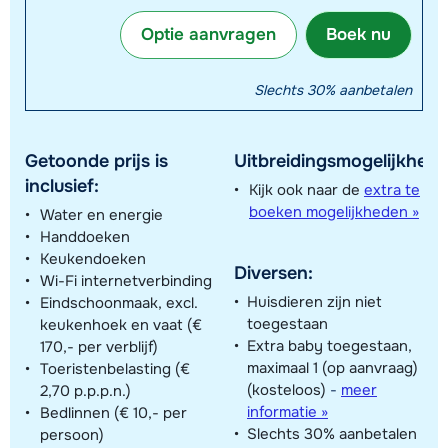
Optie aanvragen
Boek nu
Slechts 30% aanbetalen
Getoonde prijs is
Uitbreidingsmogelijkhede
inclusief:
Kijk ook naar de
extra te
boeken mogelijkheden »
Water en energie
Handdoeken
Keukendoeken
Diversen:
Wi-Fi internetverbinding
Huisdieren zijn niet
Eindschoonmaak, excl.
toegestaan
keukenhoek en vaat (€
Extra baby toegestaan,
170,- per verblijf)
maximaal 1 (op aanvraag)
Toeristenbelasting (€
(kosteloos)
-
meer
2,70 p.p.p.n.)
informatie »
Bedlinnen (€ 10,- per
Slechts 30% aanbetalen
persoon)