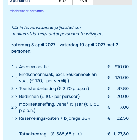
2 personen
907
1079
minder/meer personen
Klik in bovenstaande prijstabel om
aankomstdatum/aantal personen te wijzigen.
zaterdag 3 april 2027 - zaterdag 10 april 2027 met 2
personen:
1
x
Accommodatie
€
910,00
Eindschoonmaak, excl. keukenhoek en
1
x
€
170,00
vaat (€ 170,- per verblijf)
2
x
Toeristenbelasting (€ 2,70 p.p.p.n.)
€
37,80
2
x
Bedlinnen (€ 10,- per persoon)
€
20,00
Mobiliteitsheffing, vanaf 15 jaar (€ 0,50
2
x
€
7,00
p.p.p.n.)
1
x
Reserveringskosten + bijdrage SGR
€
32,50
Totaalbedrag
(€ 588,65 p.p.)
€
1.177,30