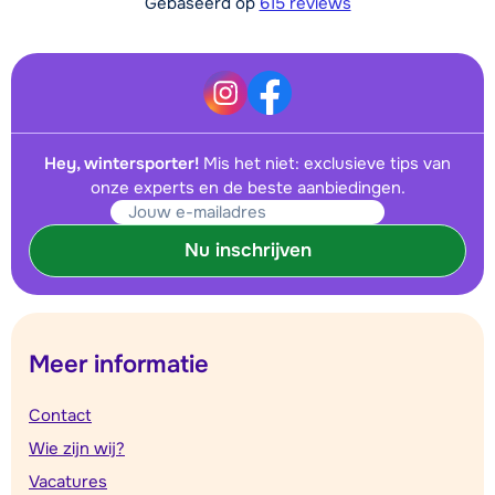
Gebaseerd op
615 reviews
Hey, wintersporter!
Mis het niet: exclusieve tips van
onze experts en de beste aanbiedingen.
Nu inschrijven
Meer informatie
Contact
Wie zijn wij?
Vacatures