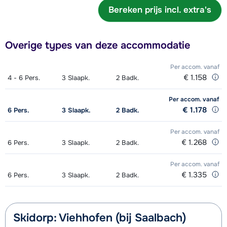
Bereken prijs incl. extra's
Overige types van deze accommodatie
Per accom.
vanaf
€ 1.158
4 - 6
Pers.
3
Slaapk.
2
Badk.
Per accom.
vanaf
€ 1.178
6
Pers.
3
Slaapk.
2
Badk.
Per accom.
vanaf
€ 1.268
6
Pers.
3
Slaapk.
2
Badk.
Per accom.
vanaf
€ 1.335
6
Pers.
3
Slaapk.
2
Badk.
Skidorp: Viehhofen (bij Saalbach)