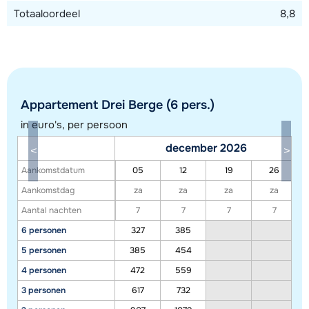
Totaaloordeel
8,8
Appartement Drei Berge (6 pers.)
in euro's, per persoon
december 2026
Aankomstdatum
05
12
19
26
Aankomstdag
za
za
za
za
Toon alle accommodaties in dit gebied
Aantal nachten
7
7
7
7
6 personen
327
385
Deze kaart geeft een indicatie van de ligging van onze accommodaties. De
exacte locatie kan enigszins afwijken.
5 personen
385
454
4 personen
472
559
3 personen
617
732