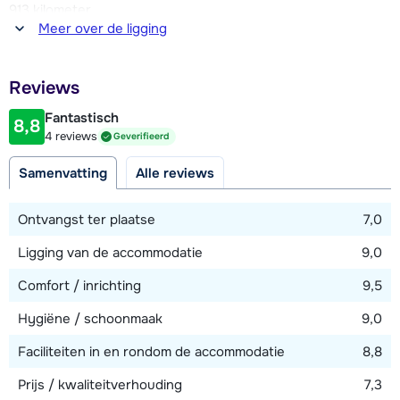
913 kilometer
Meer over de ligging
Afstand tot winkel(s)
300 meter
Reviews
Afstand tot restaurant of bar
150 meter
Fantastisch
8,8
4 reviews
Geverifieerd
Afstand tot piste
100 meter
Samenvatting
Alle reviews
Afstand tot skilift
Ontvangst ter plaatse
7,0
100 meter
Ligging van de accommodatie
9,0
Afstand tot skibushalte
100 meter
Comfort / inrichting
9,5
Hygiëne / schoonmaak
9,0
Bekijk kaart
Faciliteiten in en rondom de accommodatie
8,8
Prijs / kwaliteitverhouding
7,3