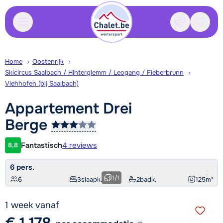
Contact
Bewaa
Home
Oostenrijk
Skicircus Saalbach / Hinterglemm / Leogang / Fieberbrunn
Viehhofen (bij Saalbach)
Appartement Drei
Berge
Fantastisch
4 reviews
8,8
Klantwaardering
6 pers.
1
/
1
6
3
slaapk.
2
badk.
125
m²
1 week vanaf
€ 1.178