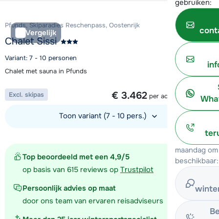
gebruiken:
Pfunds, Skiparadies Reschenpass, Oostenrijk
cont
Vergelijk
Chalet Sissi
Variant: 7 - 10 personen
in
Chalet met sauna in Pfunds
1 week vanaf
€ 3.462
Excl. skipas
per accommodatie
What
Toon variant (7 - 10 pers.)
ter
Bekijk accommodatie
maandag om 
Top beoordeeld met een 4,9/5
beschikbaar:
op basis van 615 reviews op
Trustpilot
Persoonlijk advies op maat
winte
door ons team van ervaren reisadviseurs
Be