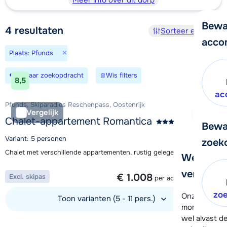
Meer info over dit dorp
Bewa
4
resultaten
Sorteer en filter
acco
×
Plaats: Pfunds
Bewaar zoekopdracht
Wis filters
8,5
ac
Pfunds, Skiparadies Reschenpass, Oostenrijk
Vergelijk
Chalet-appartement Romantica
Bewa
Variant: 5 personen
zoek
Chalet met verschillende appartementen, rustig gelegen in Pfunds
We helpe
1 week vanaf
verder!
€ 1.008
Excl. skipas
per accommodatie
zo
Onze klanten
Toon varianten (5 - 11 pers.)
moment hela
wel alvast d
Bekijk accommodatie