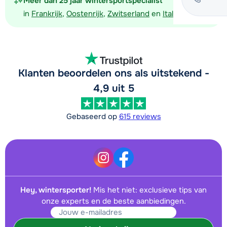
Meer dan 25 jaar wintersportspecialist
in
Frankrijk
,
Oostenrijk
,
Zwitserland
en
Italië
Klanten beoordelen ons als uitstekend -
4,9 uit 5
Gebaseerd op
615 reviews
Hey, wintersporter!
Mis het niet: exclusieve tips van
onze experts en de beste aanbiedingen.